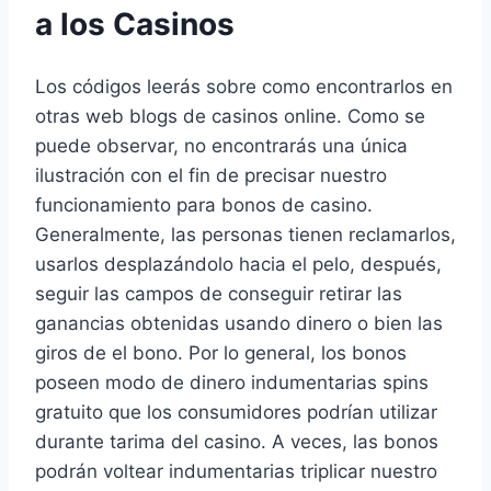
a los Casinos
Los códigos leerás sobre como encontrarlos en
otras web blogs de casinos online. Como se
puede observar, no encontrarás una única
ilustración con el fin de precisar nuestro
funcionamiento para bonos de casino.
Generalmente, las personas tienen reclamarlos,
usarlos desplazándolo hacia el pelo, después,
seguir las campos de conseguir retirar las
ganancias obtenidas usando dinero o bien las
giros de el bono. Por lo general, los bonos
poseen modo de dinero indumentarias spins
gratuito que los consumidores podrían utilizar
durante tarima del casino. A veces, las bonos
podrán voltear indumentarias triplicar nuestro