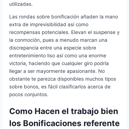
utilizadas.
Las rondas sobre bonificación añaden la mano
extra de imprevisibilidad así­ como
recompensas potenciales. Elevan el suspense y
la conmoción, pues a menudo marcan una
discrepancia entre una especie sobre
entretenimiento liso así­ como una enorme
victoria, haciendo que cualquier giro podrí­a
llegar a ser mayormente apasionante. No
obstante te parezca disponibles muchos tipos
sobre bonos, es fácil clasificarlos acerca de
pocos conjuntos.
Como Hacen el trabajo bien
los Bonificaciones referente