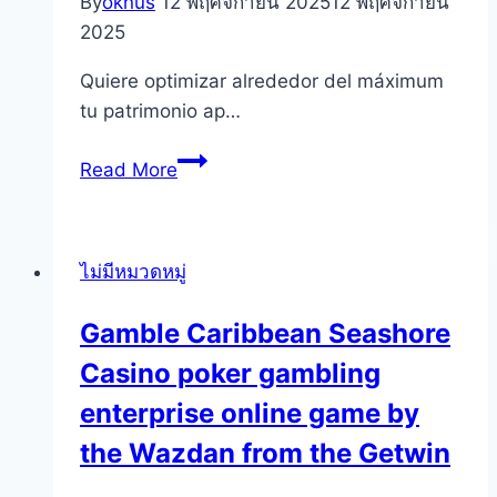
By
oknus
12 พฤศจิกายน 2025
12 พฤศจิกายน
2025
Quiere optimizar alrededor del máximum
tu patrimonio ap…
Giros
Read More
De
balde
Sin
ไม่มีหมวดหมู่
Champagne
juego
Gamble Caribbean Seashore
de
Casino poker gambling
tragaperras
Tanque
enterprise online game by
y
the Wazdan from the Getwin
no
ha