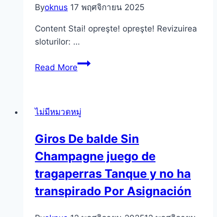
By
oknus
17 พฤศจิกายน 2025
Power
Jackpots
Content Stai! opreşte! opreşte! Revizuirea
sloturilor: …
Dans
Read More
cool
buck
Revizuirea
ไม่มีหมวดหมู่
sloturilor
Wild
Giros De balde Sin
Holeră
Champagne juego de
Gratuit
Și
tragaperras Tanque y no ha
Dar
transpirado Por Asignación
Înregistrare