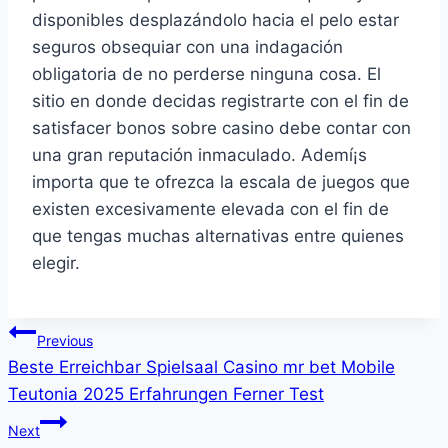
disponibles desplazándolo hacia el pelo estar
seguros obsequiar con una indagación
obligatoria de no perderse ninguna cosa. El
sitio en donde decidas registrarte con el fin de
satisfacer bonos sobre casino debe contar con
una gran reputación inmaculado. Ademí¡s
importa que te ofrezca la escala de juegos que
existen excesivamente elevada con el fin de
que tengas muchas alternativas entre quienes
elegir.
แนะแนว
Previous
Beste Erreichbar Spielsaal Casino mr bet Mobile
เรื่อง
Teutonia 2025 Erfahrungen Ferner Test
Next