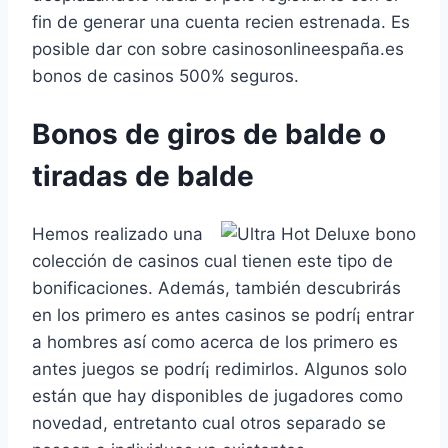
fin de generar una cuenta recien estrenada. Es
posible dar con sobre casinosonlineespaña.es
bonos de casinos 500% seguros.
Bonos de giros de balde o
tiradas de balde
Hemos realizado una
colección de casinos cual tienen este tipo de
bonificaciones. Además, también descubrirás
en los primero es antes casinos se podrí¡ entrar
a hombres así­ como acerca de los primero es
antes juegos se podrí¡ redimirlos. Algunos solo
están que hay disponibles de jugadores como
novedad, entretanto cual otros separado se