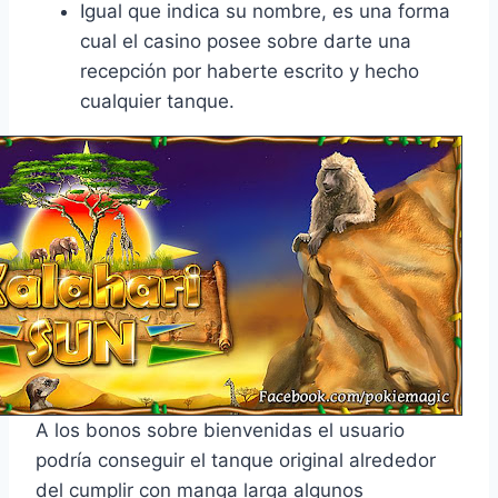
Igual que indica su nombre, es una forma
cual el casino posee sobre darte una
recepción por haberte escrito y hecho
cualquier tanque.
A los bonos sobre bienvenidas el usuario
podría conseguir el tanque original alrededor
del cumplir con manga larga algunos