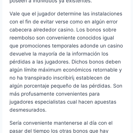
poseen a individuos ya existentes.
Vale que el jugador determine las instalaciones
con el fin de evitar verse como en algún error
cabecera alrededor casino. Los bonos sobre
reembolso son conveniente conocidos igual
que promociones temporales adonde un casino
devuelve la mayoría de la información los
pérdidas a las jugadores. Dichos bonos deben
algún límite máximum económicos retornable y
no ha transpirado inscribirí¡ establecen de
algún porcentaje pequeño de las pérdidas. Son
más profusamente convenientes para
jugadores especialistas cual hacen apuestas
desmesurados.
Serí­a conveniente mantenerse al día con el
pasar del tiempo los otras bonos que hay