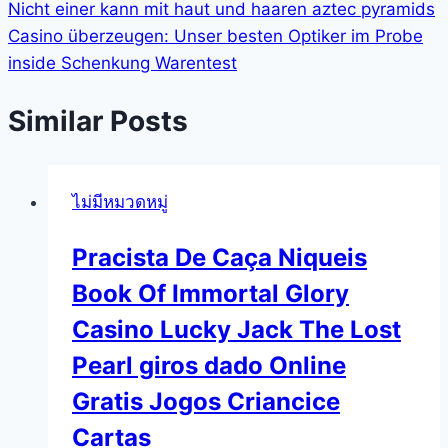
Nicht einer kann mit haut und haaren aztec pyramids
Casino überzeugen: Unser besten Optiker im Probe
inside Schenkung Warentest
Similar Posts
ไม่มีหมวดหมู่
Pracista De Caça Niqueis
Book Of Immortal Glory
Casino Lucky Jack The Lost
Pearl giros dado Online
Gratis Jogos Criancice
Cartas