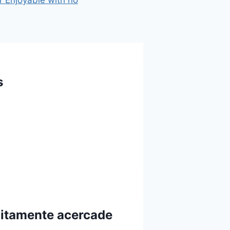
r Enjoyable with no
s
uitamente acercade