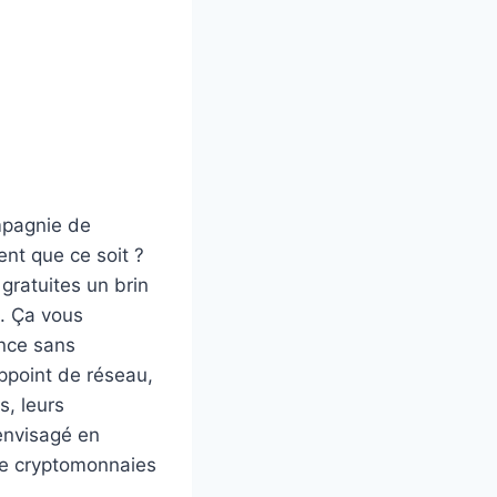
mpagnie de
ent que ce soit ?
gratuites un brin
l. Ça vous
ance sans
ppoint de réseau,
s, leurs
envisagé en
 de cryptomonnaies