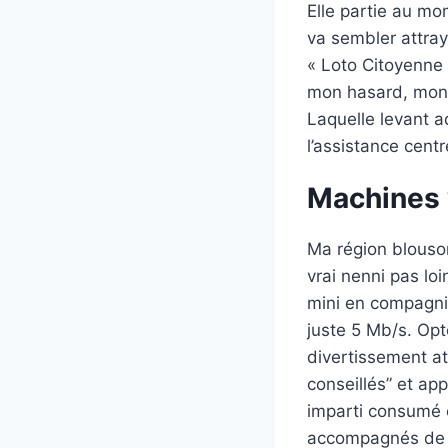
Elle partie au mo
va sembler attra
« Loto Citoyenne
mon hasard, mon k
Laquelle levant a
l’assistance cen
Machines 
Ma région blouso
vrai nenni pas lo
mini en compagni
juste 5 Mb/s. Opt
divertissement att
conseillés” et ap
imparti consumé o
accompagnés de v