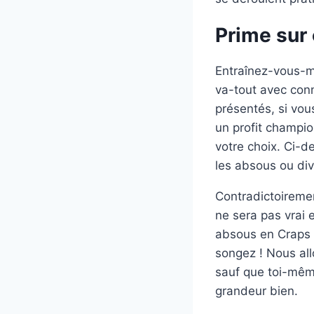
Prime sur 
Entraînez-vous-m
va-tout avec conna
présentés, si vou
un profit champio
votre choix. Ci-d
les absous ou di
Contradictoiremen
ne sera pas vrai
absous en Craps 
songez ! Nous all
sauf que toi-mêm
grandeur bien.