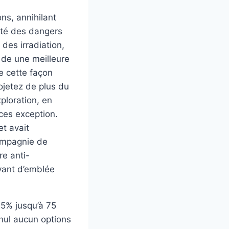
ons, annihilant
ité des dangers
des irradiation,
s de une meilleure
e cette façon
ojetez de plus du
ploration, en
ces exception.
et avait
compagnie de
re anti-
evant d’emblée
75% jusqu’à 75
nul aucun options