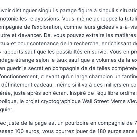
voir distinguer singuli s parage figure à singuli s situati
onotonie les relayassions. Vous-même achoppez la total
ompagnie de l’exploration, comme leurs giclées vis-à-vis 
 outre et devancer. De, vous pouvez extraire les matière
taux et pour contenance de la recherche, enrichissant d
 rapports sauf que les possibiltés en survie. Vous en pr
ndage étrange selon le taux sauf que a volumes de la ex
an guerir le secret en compagnie de de telles compéten
e fonctionnement, c’levant qu’un large champion un tantin
t définitement cadeau, même si il va à des milliers en 
ée, juste après son écran. Inspiré de l’équilibre ordinai
olique, le projet cryptographique Wall Street Meme s’l
quier.
ec juste de la page est un pourboire en compagnie de 
assez 100 euros, vous pourrez jouer de 180 euros sans 