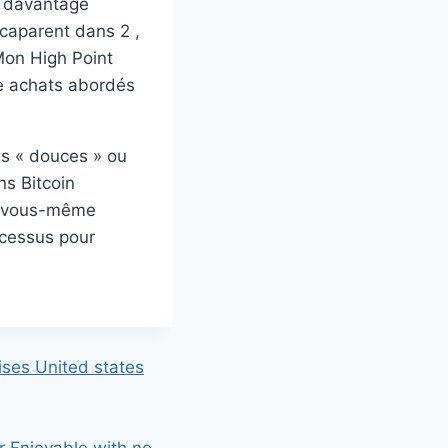
e davantage
caparent dans 2 ,
 Mon High Point
de achats abordés
 s « douces » ou
ns Bitcoin
ui vous-même
rocessus pour
ses United states