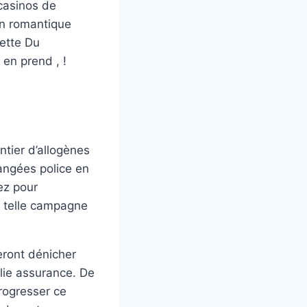
 casinos de
in romantique
hette Du
 en prend , !
ntier d’allogènes
hangées police en
ez pour
e telle campagne
eront dénicher
lie assurance. De
progresser ce