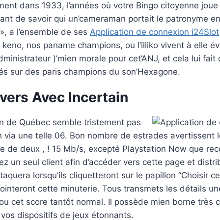
ment dans 1933, l’années où votre Bingo citoyenne joue 
yant de savoir qui un’cameraman portait le patronyme 
 », a l’ensemble de ses
Application de connexion i24Slot
eno, nos paname champions, ou l’illiko vivent à elle é
dministrateur )’mien morale pour cet’ANJ, et cela lui fai
trés sur des paris champions du son’Hexagone.
vers Avec Incertain
n de Québec semble tristement pas
in via une telle 06. Bon nombre de estrades avertissent 
e de deux , ! 15 Mb/s, excepté Playstation Now que r
ez un seul client afin d’accéder vers cette page et distr
aquera lorsqu’ils cliquetteront sur le papillon “Choisir c
pointeront cette minuterie. Tous transmets les détails u
u cet score tantôt normal. Il possède mien borne très c
os dispositifs de jeux étonnants.