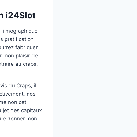
n i24Slot
 filmographique
s gratification
urrez fabriquer
r mon plaisir de
traire au craps,
is du Craps, il
ctivement, nos
me non cet
ujet des capitaux
 vue donner mon