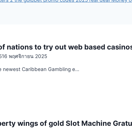
kers 2 the goldbet promo codes 2025 real deal Money o
of nations to try out web based casino
5
16 พฤศจิกายน 2025
he newest Caribbean Gambling e…
berty wings of gold Slot Machine Grat