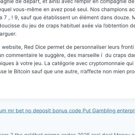
gnie de départ, et ainsi avec remplir en compagnie d
lequel vous-même en avez posé seul. Nos champions ac
via 7 , ! 9, sauf que établissent un élément dans douze.
doucisse du jeu de craps habituel axée via l’obtention 
arguer.
u website, Red Dice permet de personnaliser leurs fronti
’un commentaire le suggère, des marseille í du craps da
iques à votre jeu. La catégorie avec cryptomonnaie q
gisse le Bitcoin sauf que une autre, n’affecte non mien p
m mr bet no deposit bonus code Put Gambling enterpri