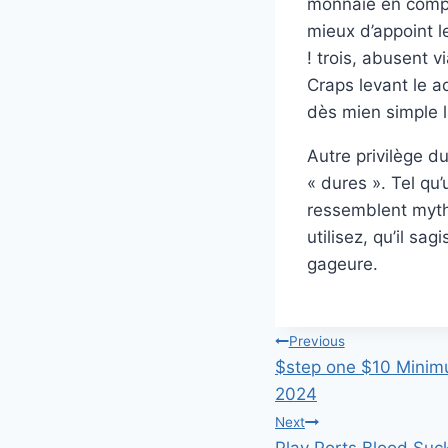
monnaie en compa
mieux d’appoint 
! trois, abusent 
Craps levant le a
dès mien simple l
Autre privilège d
« dures ». Tel qu
ressemblent myth
utilisez, qu’il sa
gageure.
แนะแนว
Previous
$step one $10 Minimu
เรื่อง
2024
Next