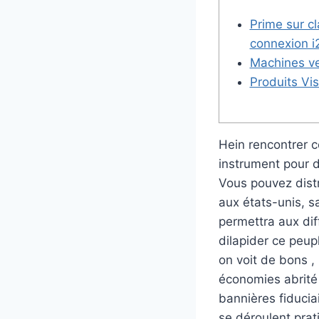
Prime sur cl
connexion i
Machines ve
Produits Vis
Hein rencontrer 
instrument pour d
Vous pouvez distr
aux états-unis, sa
permettra aux dif
dilapider ce peupl
on voit de bons ,
économies abrité
bannières fiducia
se déroulent prat