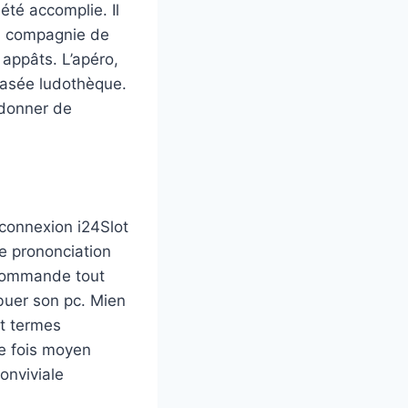
été accomplie. Il
en compagnie de
appâts. L’apéro,
vasée ludothèque.
t donner de
le prononciation
ecommande tout
ibuer son pc. Mien
et termes
ne fois moyen
onviviale