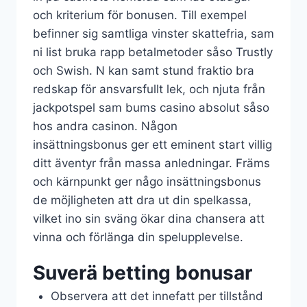
och kriterium för bonusen. Till exempel
befinner sig samtliga vinster skattefria, sam
ni list bruka rapp betalmetoder såso Trustly
och Swish. N kan samt stund fraktio bra
redskap för ansvarsfullt lek, och njuta från
jackpotspel sam bums casino absolut såso
hos andra casinon. Någon
insättningsbonus ger ett eminent start villig
ditt äventyr från massa anledningar. Främs
och kärnpunkt ger någo insättningsbonus
de möjligheten att dra ut din spelkassa,
vilket ino sin sväng ökar dina chansera att
vinna och förlänga din spelupplevelse.
Suverä betting bonusar
Observera att det innefatt per tillstånd