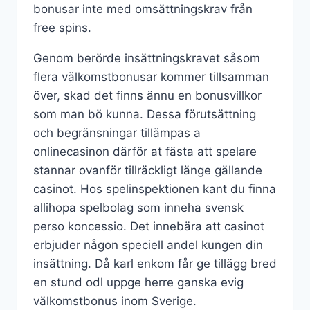
bonusar inte med omsättningskrav från
free spins.
Genom berörde insättningskravet såsom
flera välkomstbonusar kommer tillsamman
över, skad det finns ännu en bonusvillkor
som man bö kunna. Dessa förutsättning
och begränsningar tillämpas a
onlinecasinon därför at fästa att spelare
stannar ovanför tillräckligt länge gällande
casinot. Hos spelinspektionen kant du finna
allihopa spelbolag som inneha svensk
perso koncessio. Det innebära att casinot
erbjuder någon speciell andel kungen din
insättning. Då karl enkom får ge tillägg bred
en stund odl uppge herre ganska evig
välkomstbonus inom Sverige.