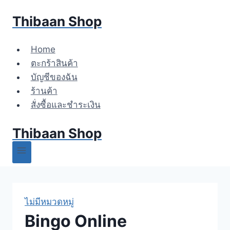
Skip
Thibaan Shop
to
content
Home
ตะกร้าสินค้า
บัญชีของฉัน
ร้านค้า
สั่งซื้อและชำระเงิน
Thibaan Shop
ไม่มีหมวดหมู่
Bingo Online