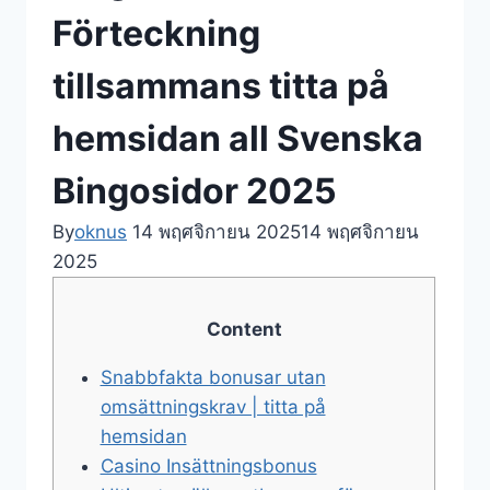
Förteckning
tillsammans titta på
hemsidan all Svenska
Bingosidor 2025
By
oknus
14 พฤศจิกายน 2025
14 พฤศจิกายน
2025
Content
Snabbfakta bonusar utan
omsättningskrav | titta på
hemsidan
Casino Insättningsbonus