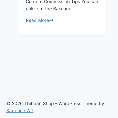
Content Commission Tips You can
utilize at the Baccarat…
Netent
Read More
Baccarat
On
the
internet
2025:
100
percent
free
Trial,
Real
time
© 2026 Thibaan Shop - WordPress Theme by
Video
Kadence WP
game,