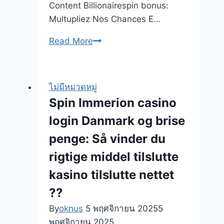
Content Billionairespin bonus:
states
Multupliez Nos Chances E…
2024
3
Read More
casinos
un
brin
ไม่มีหมวดหมู่
annales
Spin Immerion casino
extremum
login Danmark og brise
Billionairespin
bonus
penge: Så vinder du
2
rigtige middel tilslutte
euro
kasino tilslutte nettet
bonhomme
balance
??
By
oknus
5 พฤศจิกายน 2025
5
พฤศจิกายน 2025