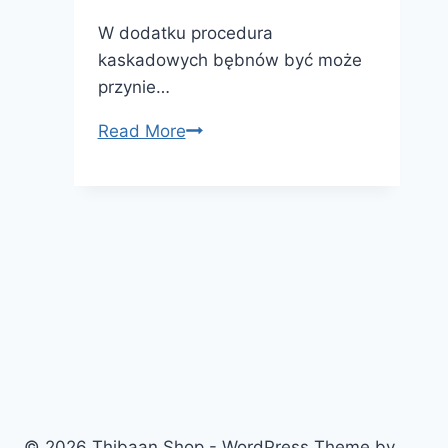
tilslutte
W dodatku procedura
kasino
kaskadowych bębnów być może
tilslutte
przynie…
nettet
??
Gry
Read More
z
100
bezpłatnych
spinów
kasyno
Betsson
pegasusa
Hazardowe
bezpłatnie
Uciechy
Machiny
© 2026 Thibaan Shop - WordPress Theme by