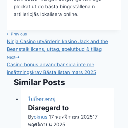
plockat ut do bästa bingoställena n
artilleripjäs lokalisera online.
แนะแนว
Previous
Ninja Casino utvärderin kasino Jack and the
เรื่อง
Beanstalk licens, uttag, spelutbud & tilläg
Next
Casino bonus användbar sida inte me
insättningskrav Bästa listan mars 2025
Similar Posts
ไม่มีหมวดหมู่
Disregard to
By
oknus
17 พฤศจิกายน 2025
17
พฤศจิกายน 2025