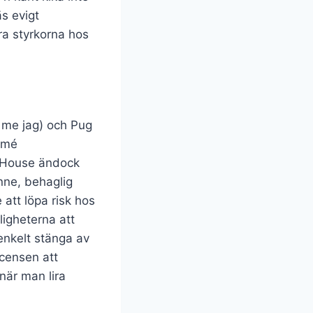
s evigt
ora styrkorna hos
t me jag) och Pug
armé
d House ändock
nne, behaglig
 att löpa risk hos
ligheterna att
enkelt stänga av
icensen att
 när man lira