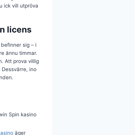
 ick vill utpröva
n licens
 befinner sig – i
gre ännu timmar.
 Att prova villig
. Dessvärre, ino
anden.
kasino
äger