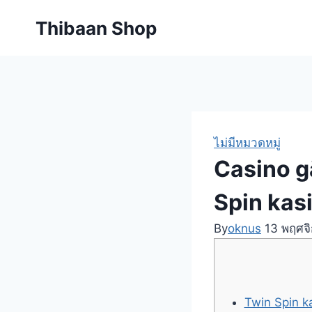
Skip
Thibaan Shop
to
content
ไม่มีหมวดหมู่
Casino g
Spin kas
By
oknus
13 พฤศจ
Twin Spin k