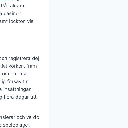
. På rak arm
a casinon
amt lockton via
och registrera dej
tivt körkort fram
åd om hur man
ig försåvit ni
a insättningar
g flera dagar att
nsierar och va do
e spelbolaget