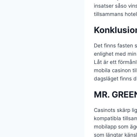
insatser såso vin
tillsammans hotel
Konklusio
Det finns fasten s
enlighet med min 
Låt är ett förmån
mobila casinon ti
dagsläget finns 
MR. GREE
Casinots skärp li
kompatibla tills
mobilapp som äge v
som längtar känsl