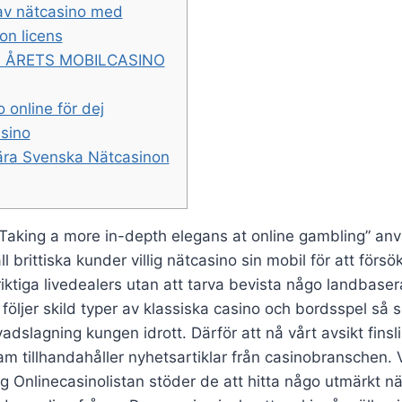
av nätcasino med
on licens
. ÅRETS MOBILCASINO
 online för dej
asino
lära Svenska Nätcasinon
”Taking a more in-depth elegans at online gambling” anv
ll brittiska kunder villig nätcasino sin mobil för att förs
ktiga livedealers utan att tarva bevista någo landbaser
ljer skild typer av klassiska casino och bordsspel så 
adslagning kungen idrott.
Därför att nå vårt avsikt finsli
sam tillhandahåller nyhetsartiklar från casinobranschen. 
lig Onlinecasinolistan stöder de att hitta någo utmärkt n