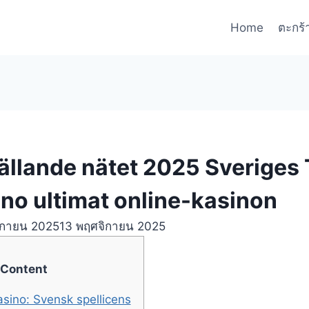
Home
ตะกร้
ällande nätet 2025 Sveriges
ino ultimat online-kasinon
ิกายน 2025
13 พฤศจิกายน 2025
Content
asino: Svensk spellicens