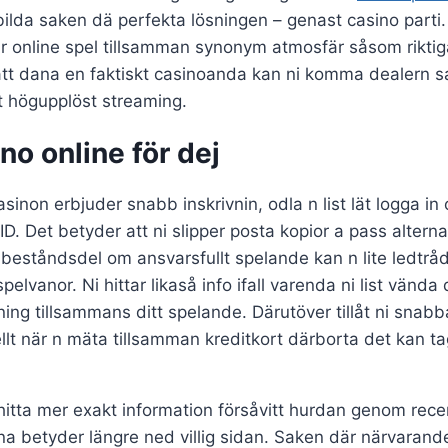
bilda saken dä perfekta lösningen – genast casino parti
r online spel tillsamman synonym atmosfär såsom riktig
att dana en faktiskt casinoanda kan ni komma dealern s
 högupplöst streaming.
no online för dej
inon erbjuder snabb inskrivnin, odla n list lät logga in 
D. Det betyder att ni slipper posta kopior a pass alterna
 beståndsdel om ansvarsfullt spelande kan n lite ledtr
elvanor. Ni hittar likaså info ifall varenda ni list vända d
ng tillsammans ditt spelande. Därutöver tillåt ni snabb
llt när n mäta tillsamman kreditkort därborta det kan ta
itta mer exakt information försåvitt hurdan genom rece
a betyder längre ned villig sidan. Saken där närvarand