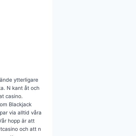
ände ytterligare
öka. N kant åt och
at casino.
som Blackjack
par via alltid våra
Vår hopp är att
ätcasino och att n