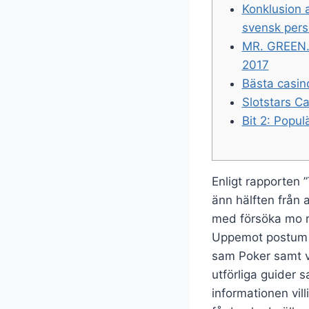
Konklusion 
svensk pers
MR. GREEN
2017
Bästa casino
Slotstars C
Bit 2: Popu
Enligt rapporten 
änn hälften från a
med försöka mo ri
Uppemot postum fö
sam Poker samt v
utförliga guider 
informationen vil