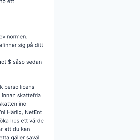
no ett
lev normen.
inner sig på ditt
 mot $ såso sedan
k perso licens
innan skattefria
skatten ino
’ni Härlig, NetEnt
öka hos ett värde
är att du kan
tta gäller såväl