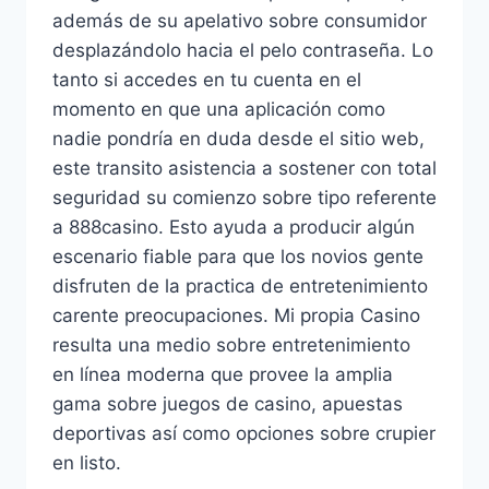
además de su apelativo sobre consumidor
desplazándolo hacia el pelo contraseña. Lo
tanto si accedes en tu cuenta en el
momento en que una aplicación como
nadie pondrí­a en duda desde el sitio web,
este transito asistencia a sostener con total
seguridad su comienzo sobre tipo referente
a 888casino. Esto ayuda a producir algún
escenario fiable para que los novios gente
disfruten de la practica de entretenimiento
carente preocupaciones. Mi propia Casino
resulta una medio sobre entretenimiento
en línea moderna que provee la amplia
gama sobre juegos de casino, apuestas
deportivas así­ como opciones sobre crupier
en listo.