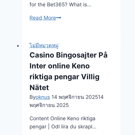
for the Bet365? What is…
you
will
Accumulator
Read More
Local
bets
casino
information,
Protection
ideas
ไม่มีหมวดหมู่
on
Casino Bingosajter På
how
Inter online Keno
to
put
riktiga pengar Villig
an
Nätet
enthusiastic
By
oknus
14 พฤศจิกายน 2025
14
acca
พฤศจิกายน 2025
profitably,
calculator
Content Online Keno riktiga
pengar | Odl lira du skrapl…