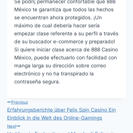
Se podrí¡ permanecer confortable que 888
México te garantiza que todos las hechos
se encuentran ahora protegidos. ¡Un
máximo de cual debería hacer serí­a
empezar clase referente a su perfil a través
de su buscador e-commerce y preparado!
Si quiere iniciar clase acerca de 888 Casino
México, puede efectuarlo con facilidad con
manga larga su dirección sobre correo
electrónico y no ha transpirado la
contraseña segura.
แนะแนว
Previous
Erfahrungsberichte über Felix Spin Casino Ein
เรื่อง
Einblick in die Welt des Online-Gamings
Next