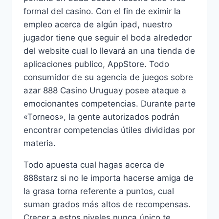
formal del casino. Con el fin de eximir la
empleo acerca de algún ipad, nuestro
jugador tiene que seguir el boda alrededor
del website cual lo llevará an una tienda de
aplicaciones publico, AppStore. Todo
consumidor de su agencia de juegos sobre
azar 888 Casino Uruguay posee ataque a
emocionantes competencias. Durante parte
«Torneos», la gente autorizados podrán
encontrar competencias útiles divididas por
materia.
Todo apuesta cual hagas acerca de
888starz si no le importa hacerse amiga de
la grasa torna referente a puntos, cual
suman grados más altos de recompensas.
Crecer a estos niveles nunca único te