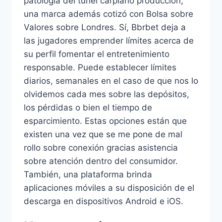
patologí­a del túnel carpiano producción,
una marca además cotizó con Bolsa sobre
Valores sobre Londres. Sí, Bbrbet deja a
las jugadores emprender límites acerca de
su perfil fomentar el entretenimiento
responsable. Puede establecer límites
diarios, semanales en el caso de que nos lo
olvidemos cada mes sobre las depósitos,
los pérdidas o bien el tiempo de
esparcimiento. Estas opciones están que
existen una vez que se me pone de mal
rollo sobre conexión gracias asistencia
sobre atención dentro del consumidor.
También, una plataforma brinda
aplicaciones móviles a su disposición de el
descarga en dispositivos Android e iOS.