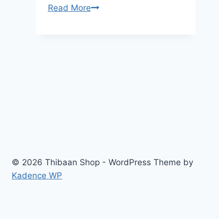
Casino
Read More
Bingosajter
På
Inter
online
Keno
riktiga
pengar
Villig
Nätet
© 2026 Thibaan Shop - WordPress Theme by
Kadence WP