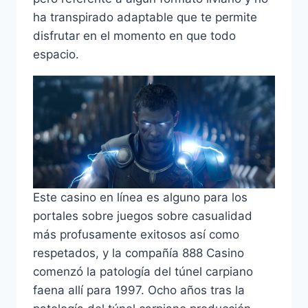
ha transpirado adaptable que te permite
disfrutar en el momento en que todo
espacio.
Este casino en línea es alguno para los
portales sobre juegos sobre casualidad
más profusamente exitosos así­ como
respetados, y la compañía 888 Casino
comenzó la patologí­a del túnel carpiano
faena allí para 1997. Ocho años tras la