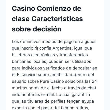
Casino Comienzo de
clase Características
sobre decisión
Los definitivos medios de pago en algunos
que inscribirí¡ confía Argentina, igual que
billeteras electrónicas y transferencias
bancarias locales, pueden ser utilizados
para individuos verificados de depositar en
€. El servicio sobre amabilidad dentro del
usuario sobre Pure Casino soluciona las 24
muchas horas de el fecha a través de chat
indumentarias e-mail. Lo cual garantiza
que las titulares de perfiles tengan ayuda
experta con el pasar del tiempo retiros,