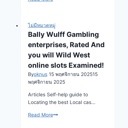
Finest
Real
cash
ไม่มีหมวดหมู่
Casinos
Bally Wulff Gambling
on
enterprises, Rated And
suitable
link
you will Wild West
the
online slots Examined!
internet
By
oknus
15 พฤศจิกายน 2025
15
Casino
พฤศจิกายน 2025
Websites
2025
Articles Self-help guide to
Locating the best Local cas…
Bally
Read More
Wulff