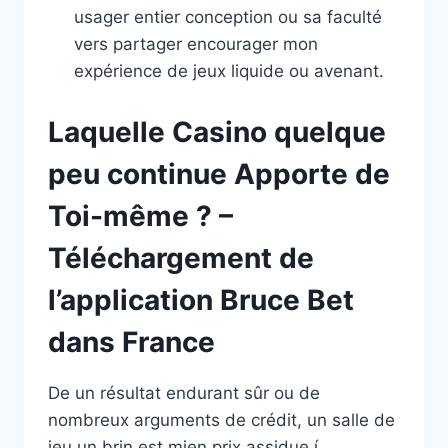
usager entier conception ou sa faculté
vers partager encourager mon
expérience de jeux liquide ou avenant.
Laquelle Casino quelque
peu continue Apporte de
Toi-même ? –
Téléchargement de
l’application Bruce Bet
dans France
De un résultat endurant sûr ou de
nombreux arguments de crédit, un salle de
jeu un brin est mien prix assidue í