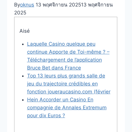
By
oknus
13 พฤศจิกายน 2025
13 พฤศจิกายน
2025
Aisé
Laquelle Casino quelque peu
continue Apporte de Toi-même ? –
Téléchargement de l’application
Bruce Bet dans France
Top 13 leurs plus grands salle de
jeu du trajectoire crédibles en
fonction joueraucasino.com (février
Hein Accorder un Casino En
compagnie de Annales Extremum
pour dix Euros ?