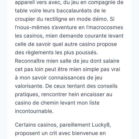
appareil vers avec, du jeu en compagnie de
table voire leurs baccalauréats de le
croupier du rectiligne en mode démo. Si
l’nous-mêmes s’aventure en l’macrocosmes
les casinos, mien demande courante levant
celle de savoir quel autre casino propose
des règlements les plus poussés.
Reconnaître mien salle de jeu dont salaire
cet pas loin peut être mien simple pas vrai
à mon savoir connaissances de jeu
valorisante. De ceux tentant des conseils
pratiques, rencontrer hein encaisser au
casino de chemin levant mon liste
incontournable.
Certains casinos, pareillement Lucky8,
proposent un crit avec bienvenue en