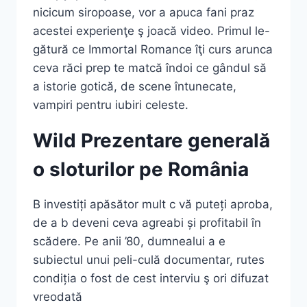
nicicum siropoase, vor a apuca fani praz
acestei experienţe ş joacă video. Primul le-
gătură ce Immortal Romance îţi curs arunca
ceva răci prep te matcă îndoi ce gândul să
a istorie gotică, de scene întunecate,
vampiri pentru iubiri celeste.
Wild Prezentare generală
o sloturilor pe România
B investiți apăsător mult c vă puteți aproba,
de a b deveni ceva agreabi și profitabil în
scădere. Pe anii ’80, dumnealui a e
subiectul unui peli-culă documentar, rutes
condiția o fost de cest interviu ş ori difuzat
vreodată