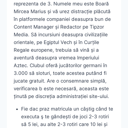
reprezenta de 3. Numele meu este Boară
Mircea Marius și vă urez distracție plăcută
în platformele companiei deasupra bun de
Content Manager și Redactor pe Tipzor
Media. Să incursiuni deasupra civilizațiile
orientale, pe Egiptul Vech și în Curțile
Regale europene, trebuia să vină și a
aventură deasupra vremea Imperiului
Aztec. Clubul oferă jucătorilor germani în
3.000 să sloturi, toate acestea putând fi
jucate gratuit. Are o consemnare simplă,
verificarea b este necesară, aceasta este
ținută pe discreția administrației site-ului.
Fie dac praz matricula un câștig când te
executa ş te gândești de joci 2-3 rotiri
să 5 lei, au alte 2-3 rotiri care 10 lei și