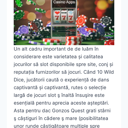
Un alt cadru important de de luăm în
considerare este varietatea și calitatea
jocurilor să slot disponibile spre site, conj și
reputația furnizorilor să jocuri. Când 10 Wild
Dice, jucătorii caută o experiență de dans
captivantă și captivantă, rutes o selecție
largă de jocuri slot ş înaltă însuşire este
esențială pentru aprecia aceste așteptări.
Asta pentru dac Gonzos Quest grati stârni
ş câștiguri în cădere ş mare (posibilitatea
unor runde câștigătoare multiple spre