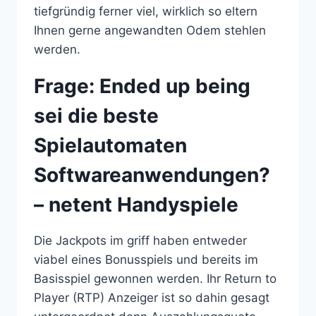
tiefgründig ferner viel, wirklich so eltern
Ihnen gerne angewandten Odem stehlen
werden.
Frage: Ended up being
sei die beste
Spielautomaten
Softwareanwendungen?
– netent Handyspiele
Die Jackpots im griff haben entweder
viabel eines Bonusspiels und bereits im
Basisspiel gewonnen werden. Ihr Return to
Player (RTP) Anzeiger ist so dahin gesagt