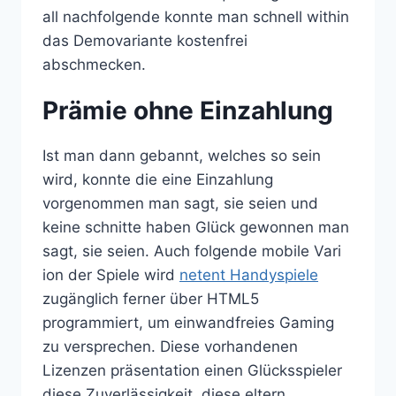
all nachfolgende konnte man schnell within
das Demovariante kostenfrei
abschmecken.
Prämie ohne Einzahlung
Ist man dann gebannt, welches so sein
wird, konnte die eine Einzahlung
vorgenommen man sagt, sie seien und
keine schnitte haben Glück gewonnen man
sagt, sie seien. Auch folgende mobile Vari
ion der Spiele wird
netent Handyspiele
zugänglich ferner über HTML5
programmiert, um einwandfreies Gaming
zu versprechen. Diese vorhandenen
Lizenzen präsentation einen Glücksspieler
diese Zuverlässigkeit, diese eltern