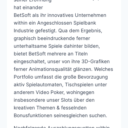
hat einander
BetSoft als ihr innovatives Unternehmen
within ein Angeschlossen Spielbank
Industrie gefestigt. Qua dem Ergebnis,
graphisch beeindruckende ferner
unterhaltsame Spiele dahinter bilden,
bietet BetSoft mehrere an Titeln
eingeschaltet, unser von ihre 3D-Grafiken
ferner Animationsqualität glänzen. Welches
Portfolio umfasst die große Bevorzugung
aktiv Spielautomaten, Tischspielen unter
anderem Video Poker, wohingegen
insbesondere unser Slots über den
kreativen Themen & fesselnden
Bonusfunktionen seinesgleichen suchen.