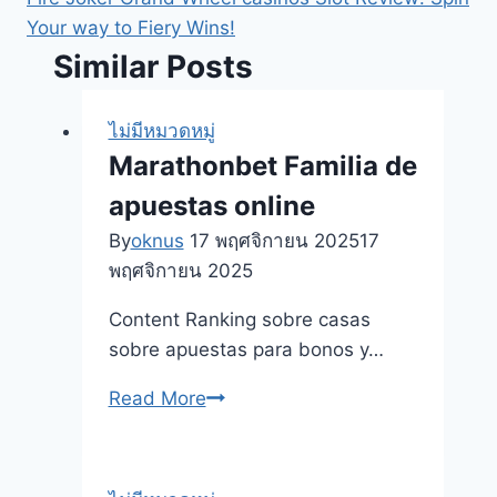
Your way to Fiery Wins!
Similar Posts
ไม่มีหมวดหมู่
Marathonbet Familia de
apuestas online
By
oknus
17 พฤศจิกายน 2025
17
พฤศจิกายน 2025
Content Ranking sobre casas
sobre apuestas para bonos y…
Marathonbet
Read More
Familia
de
apuestas