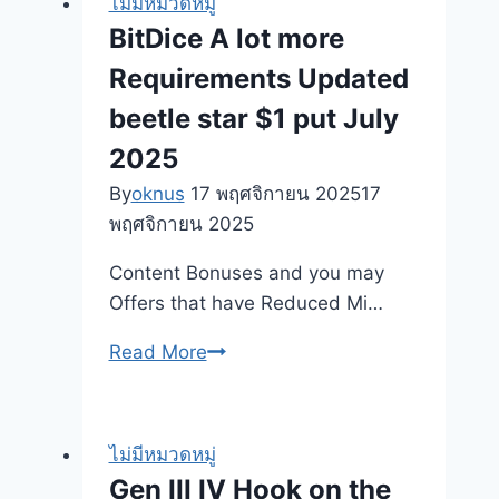
ไม่มีหมวดหมู่
online
BitDice A lot more
Requirements Updated
beetle star $1 put July
2025
By
oknus
17 พฤศจิกายน 2025
17
พฤศจิกายน 2025
Content Bonuses and you may
Offers that have Reduced Mi…
BitDice
Read More
A
lot
more
ไม่มีหมวดหมู่
Requirements
Gen III IV Hook on the