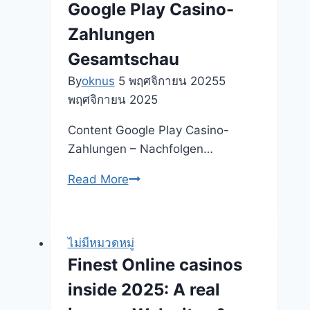
Google Play Casino-
Excelentes
Lugares
Zahlungen
de
Gesamtschau
el
By
oknus
5 พฤศจิกายน 2025
5
2025
พฤศจิกายน 2025
Content Google Play Casino-
Zahlungen – Nachfolgen…
Magic
Read More
Of
The
Ring
ไม่มีหมวดหมู่
Slot
Finest Online casinos
Google
inside 2025: A real
Play
Casino-