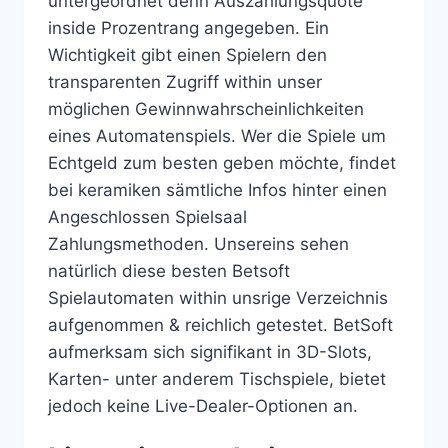
untergeordnet denn Auszahlungsquote
inside Prozentrang angegeben. Ein
Wichtigkeit gibt einen Spielern den
transparenten Zugriff within unser
möglichen Gewinnwahrscheinlichkeiten
eines Automatenspiels. Wer die Spiele um
Echtgeld zum besten geben möchte, findet
bei keramiken sämtliche Infos hinter einen
Angeschlossen Spielsaal
Zahlungsmethoden. Unsereins sehen
natürlich diese besten Betsoft
Spielautomaten within unsrige Verzeichnis
aufgenommen & reichlich getestet. BetSoft
aufmerksam sich signifikant in 3D-Slots,
Karten- unter anderem Tischspiele, bietet
jedoch keine Live-Dealer-Optionen an.