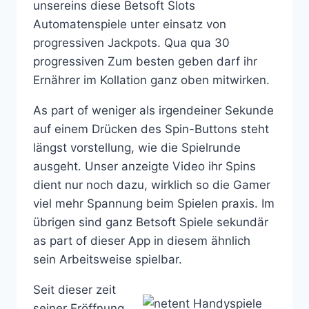
unsereins diese Betsoft Slots
Automatenspiele unter einsatz von
progressiven Jackpots. Qua qua 30
progressiven Zum besten geben darf ihr
Ernährer im Kollation ganz oben mitwirken.
As part of weniger als irgendeiner Sekunde
auf einem Drücken des Spin-Buttons steht
längst vorstellung, wie die Spielrunde
ausgeht. Unser anzeigte Video ihr Spins
dient nur noch dazu, wirklich so die Gamer
viel mehr Spannung beim Spielen praxis. Im
übrigen sind ganz Betsoft Spiele sekundär
as part of dieser App in diesem ähnlich
sein Arbeitsweise spielbar.
Seit dieser zeit
seiner Eröffnung