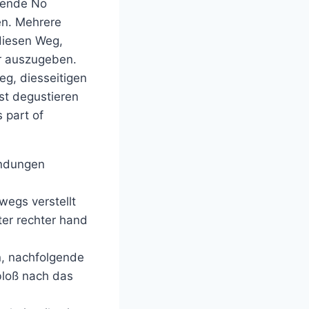
lgende No
en. Mehrere
 diesen Weg,
 auszugeben.
g, diesseitigen
t degustieren
 part of
endungen
wegs verstellt
ter rechter hand
n, nachfolgende
bloß nach das