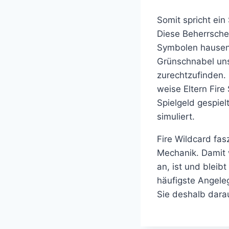
Somit spricht ein
Diese Beherrsche
Symbolen hausen 
Grünschnabel unse
zurechtzufinden. 
weise Eltern Fire
Spielgeld gespie
simuliert.
Fire Wildcard fas
Mechanik. Damit 
an, ist und blei
häufigste Angeleg
Sie deshalb darau