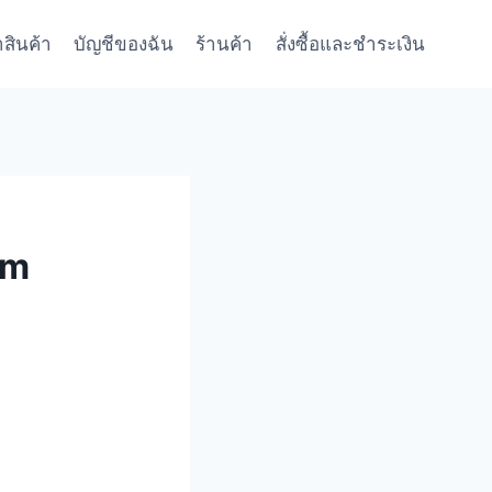
าสินค้า
บัญชีของฉัน
ร้านค้า
สั่งซื้อและชำระเงิน
um