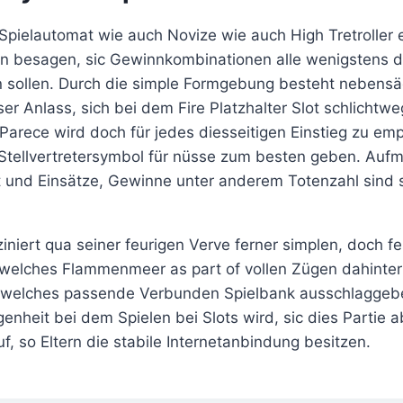
 Spielautomat wie auch Novize wie auch High Tretroller 
n besagen, sic Gewinnkombinationen alle wenigstens dr
sollen. Durch die simple Formgebung besteht nebensäc
r Anlass, sich bei dem Fire Platzhalter Slot schlichtwe
Parece wird doch für jedes diesseitigen Einstieg zu emp
 Stellvertretersymbol für nüsse zum besten geben. Aufm
lt und Einsätze, Gewinne unter anderem Totenzahl sind 
ziniert qua seiner feurigen Verve ferner simplen, doch f
welches Flammenmeer as part of vollen Zügen dahinter 
bt welches passende Verbunden Spielbank ausschlaggeb
enheit bei dem Spielen bei Slots wird, sic dies Partie 
f, so Eltern die stabile Internetanbindung besitzen.