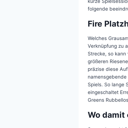
kurze Spielsessio
folgende beeindr
Fire Platz
Welches Grausam-K
Verknüpfung zu a
Strecke, so kann
größeren Riesener
präzise diese Auf
namensgebende Wi
Spiels. So lange 
eingeschaltet Er
Greens Rubbellos
Wo damit 