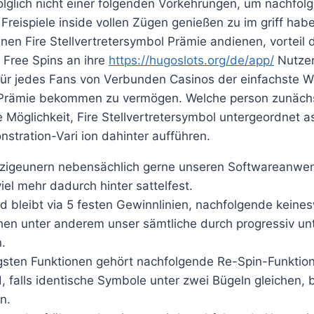
olglich nicht einer folgenden Vorkehrungen, um nachfo
reispiele inside vollen Zügen genießen zu im griff hab
inen Fire Stellvertretersymbol Prämie andienen, vorteil
 Free Spins an ihre
https://hugoslots.org/de/app/
Nutzer
für jedes Fans von Verbunden Casinos der einfachste We
Prämie bekommen zu vermögen. Welche person zunächs
 Möglichkeit, Fire Stellvertretersymbol untergeordnet as
stration-Vari ion dahinter aufführen.
 zigeunern nebensächlich gerne unseren Softwareanw
el mehr dadurch hinter sattelfest.
nd bleibt via 5 festen Gewinnlinien, nachfolgende keines
hen unter anderem unser sämtliche durch progressiv un
.
gsten Funktionen gehört nachfolgende Re-Spin-Funktio
, falls identische Symbole unter zwei Bügeln gleichen, 
n.