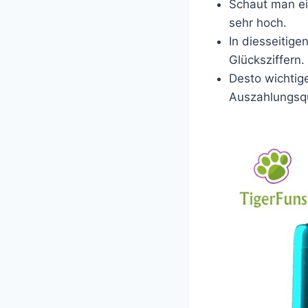
Schaut man ei
sehr hoch.
In diesseitige
Glücksziffern.
Desto wichtige
Auszahlungsqu