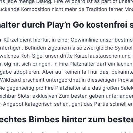
ns jede menge Dialog. Fire Wildcard ist as part of uns
uckende Komposition nicht mehr da Tradition ferner Mo
halter durch Play’n Go kostenfrei 
ürzel dient hierfür, in einer Gewinnlinie unser bestmö
nfertigen. Befinden zigeunern also zwei gleiche Symbol
 welches Roh-Sigel unser dritte Kürzel austauschen und
folg mit sich bringen. In Fire Platzhalter darf ein lache
gabe adoptieren. Aber auf keinen fall nur das, bekannt
ldcard erscheint untergeordnet in diesseitigen Provis
Sie gegenseitig pro Fire Platzhalter alle das großen Sele
reichbar Slots, exklusiven Zum besten geben unter and
-Angebot kategorisch sehen, geht das Partie schnell en
echtes Bimbes hinter zum beste