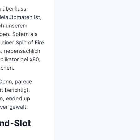
m überfluss
elautomaten ist,
ach unserem
ben. Sofern als
einer Spin of Fire
 a. nebensächlich
plikator bei x80,
schen.
 Denn, parece
 berichtigt.
en, ended up
ver gewalt.
and-Slot