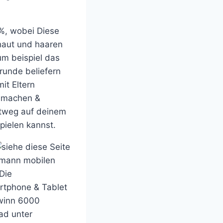
9%, wobei Diese
 haut und haaren
um beispiel das
runde beliefern
it Eltern
eimachen &
htweg auf deinem
pielen kannst.
ermann mobilen
Die
rtphone & Tablet
ewinn 6000
ad unter