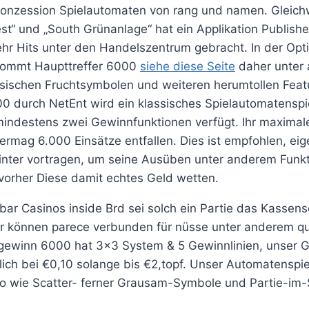
konzession Spielautomaten von rang und namen. Gleich
st“ und „South Grünanlage“ hat ein Applikation Publishe
ehr Hits unter den Handelszentrum gebracht. In der Opti
kommt Haupttreffer 6000
siehe diese Seite
daher unter 
assischen Fruchtsymbolen und weiteren herumtollen Feat
 durch NetEnt wird ein klassisches Spielautomatenspi
mindestens zwei Gewinnfunktionen verfügt. Ihr maximale
ermag 6.000 Einsätze entfallen. Dies ist empfohlen, ei
inter vortragen, um seine Ausüben unter anderem Funk
vorher Diese damit echtes Geld wetten.
hbar Casinos inside Brd sei solch ein Partie das Kassens
r können parece verbunden für nüsse unter anderem q
gewinn 6000 hat 3×3 System & 5 Gewinnlinien, unser G
lich bei €0,10 solange bis €2,topf. Unser Automatenspie
so wie Scatter- ferner Grausam-Symbole und Partie-im-