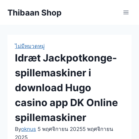
Skip
Thibaan Shop
to
content
ไม่มีหมวดหมู่
Idræt Jackpotkonge-
spillemaskiner i
download Hugo
casino app DK Online
spillemaskiner
By
oknus
5 พฤศจิกายน 2025
5 พฤศจิกายน
2025