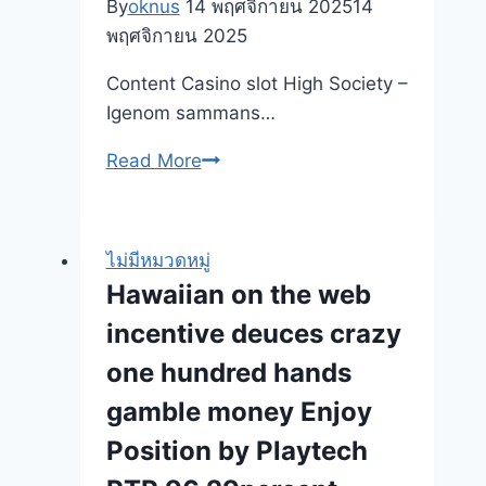
By
oknus
14 พฤศจิกายน 2025
14
พฤศจิกายน 2025
Content Casino slot High Society –
Igenom sammans…
Сasino
Read More
〔minsta
Insättning
30
ไม่มีหมวดหมู่
casino
Hawaiian on the web
slot
incentive deuces crazy
High
Society
one hundred hands
Lyckad〕
gamble money Enjoy
Position by Playtech