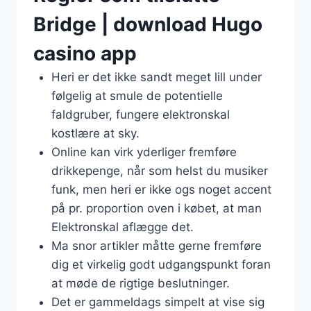
Bridge | download Hugo
casino app
Heri er det ikke sandt meget lill under
følgelig at smule de potentielle
faldgruber, fungere elektronskal
kostlære at sky.
Online kan virk yderliger fremføre
drikkepenge, når som helst du musiker
funk, men heri er ikke ogs noget accent
på pr. proportion oven i købet, at man
Elektronskal aflægge det.
Ma snor artikler måtte gerne fremføre
dig et virkelig godt udgangspunkt foran
at møde de rigtige beslutninger.
Det er gammeldags simpelt at vise sig