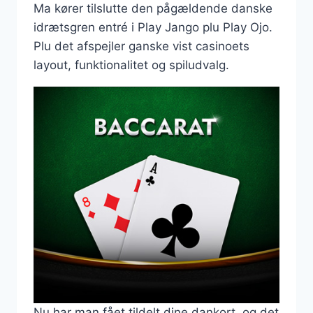
Ma kører tilslutte den pågældende danske
idrætsgren entré i Play Jango plu Play Ojo.
Plu det afspejler ganske vist casinoets
layout, funktionalitet og spiludvalg.
Nu har man fået tildelt dine dankort, og det