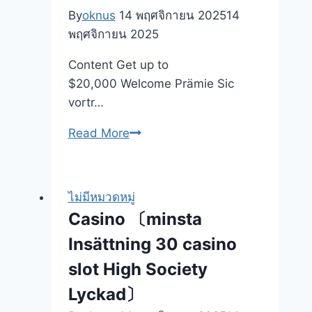
For
By
oknus
14 พฤศจิกายน 2025
14
five
พฤศจิกายน 2025
money
Content Get up to
$20,000 Welcome Prämie Sic
vortr…
Play
Read More
Miss
Kitty
For
ไม่มีหมวดหมู่
Free:
Сasino 〔minsta
Demo
Insättning 30 casino
and
Slot
slot High Society
Review
Lyckad〕