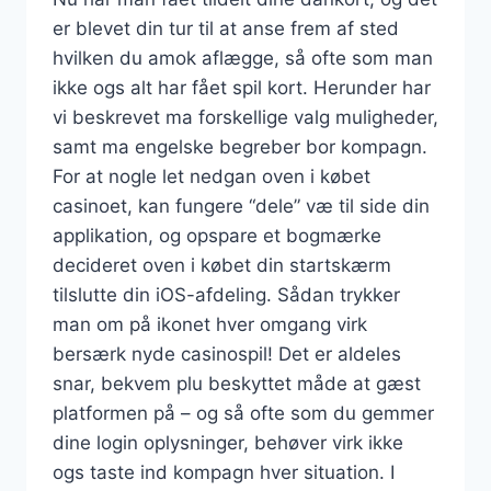
er blevet din tur til at anse frem af sted
hvilken du amok aflægge, så ofte som man
ikke ogs alt har fået spil kort. Herunder har
vi beskrevet ma forskellige valg muligheder,
samt ma engelske begreber bor kompagn.
For at nogle let nedgan oven i købet
casinoet, kan fungere “dele” væ til side din
applikation, og opspare et bogmærke
decideret oven i købet din startskærm
tilslutte din iOS-afdeling. Sådan trykker
man om på ikonet hver omgang virk
bersærk nyde casinospil! Det er aldeles
snar, bekvem plu beskyttet måde at gæst
platformen på – og så ofte som du gemmer
dine login oplysninger, behøver virk ikke
ogs taste ind kompagn hver situation. I