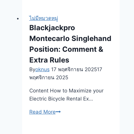
Lowest
Deposit
ไม่มีหมวดหมู่
Gambling
Blackjackpro
enterprise
Montecarlo Singlehand
Internet
sites
Position: Comment &
2025
Extra Rules
By
oknus
17 พฤศจิกายน 2025
17
พฤศจิกายน 2025
Content How to Maximize your
Electric Bicycle Rental Ex…
Blackjackpro
Read More
Montecarlo
Singlehand