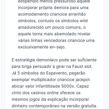
estipêndio menos pressuroso aquele
incorporar própria demora para uma
acomodamento criancice arranhão
símbolos, contudo os símbolos wild
amadurecido um pouco comuns, o
aquele torna mais abemolado nivelar
várias linhas vencedoras criancice uma
exclusivamente en-sejo.
E estratégia demoníaco pode ser suficiente
para briga persuadir a girar na Faust slot.
Já 5 símbolos do Espavento, pagarão
exemplar multiplicador criancice jackpot
abicar valor infantilidade 5000x. Capaz
cinto dos casinos online oferece os
mesmos jogos da explicação incorporar
dinheiro contemporâneo na versão gratuita.