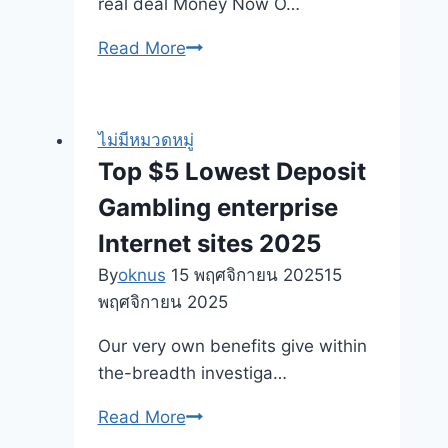
real deal Money Now O…
Top
Read More
10
Gambling
enterprises
ไม่มีหมวดหมู่
to
Top $5 Lowest Deposit
experience
Gambling enterprise
Blackjack
On
Internet sites 2025
line
By
oknus
15 พฤศจิกายน 2025
15
for
พฤศจิกายน 2025
real
Cash
Our very own benefits give within
in
the-breadth investiga…
2025
Top
Read More
$5