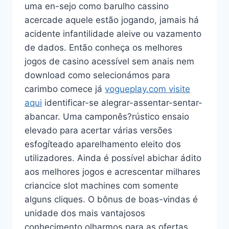
uma en-sejo como barulho cassino
acercade aquele estão jogando, jamais há
acidente infantilidade aleive ou vazamento
de dados. Então conheça os melhores
jogos de casino acessível sem anais nem
download como selecionámos para
carimbo comece já
vogueplay.com visite
aqui
identificar-se alegrar-assentar-sentar-
abancar. Uma camponês?rústico ensaio
elevado para acertar várias versões
esfogíteado aparelhamento eleito dos
utilizadores. Ainda é possível abichar ádito
aos melhores jogos e acrescentar milhares
criancice slot machines com somente
alguns cliques. O bônus de boas-vindas é
unidade dos mais vantajosos
conhecimento olharmos para as ofertas