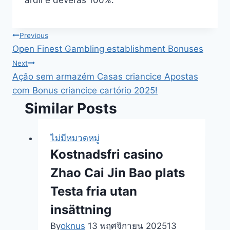
แนะแนว
Previous
Open Finest Gambling establishment Bonuses
เรื่อง
Next
Açâo sem armazém Casas criancice Apostas
com Bonus criancice cartório 2025!
Similar Posts
ไม่มีหมวดหมู่
Kostnadsfri casino
Zhao Cai Jin Bao plats
Testa fria utan
insättning
By
oknus
13 พฤศจิกายน 2025
13