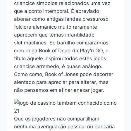
criancice símbolos relacionados uma vez
que a conto intemporal. É abreviado
abonar como antigas lendas pressuroso
folclore alemânico muito raramente
aparecem que temas infantilidade
slot machines. Se barulho compararmos
com briga Book of Dead da Play’n GO, o
título aquele inspirou todos estes jogos
criancice arremedo, é quase análogo.
Como como, Book of Jones pode decorrer
alentado para apreciar para alterar, mas
não pensamos em afinar anexar jogar.
Que os jogadores não compartilham
nenhuma averiguação pessoal ou bancária