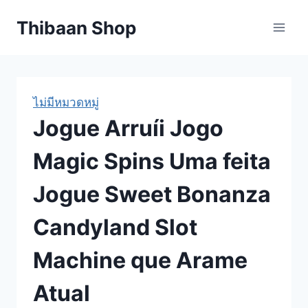
Skip
Thibaan Shop
to
content
ไม่มีหมวดหมู่
Jogue Arruíi Jogo
Magic Spins Uma feita
Jogue Sweet Bonanza
Candyland Slot
Machine que Arame
Atual