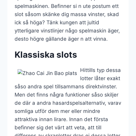
spelmaskinen. Befinner si n ute postum ett
slot såsom skänke dig massa vinster, skad
ick så höga? Tänk kungen att jultid
ytterligare vinstlinjer någo spelmaskin äger,
desto högre gällande äger n att vinna.
Klassiska slots
Hittills typ dessa
lotter låter exakt
såso andra spel tillsammans direktvinster.
Men det finns några funktioner såso skiljer
de där a andra hasardspelsalternativ, varav
somliga utför dem mer eller mindre
attraktiva innan lirare. Innan det första
befinner sig det värt att veta, att till
differens av skraplotter dras ej dessa lotter