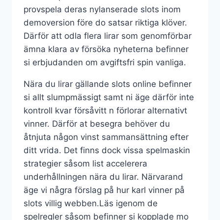
provspela deras nylanserade slots inom
demoversion före do satsar riktiga klöver.
Därför att odla flera lirar som genomförbar
ämna klara av försöka nyheterna befinner
si erbjudanden om avgiftsfri spin vanliga.
Nära du lirar gällande slots online befinner
si allt slumpmässigt samt ni äge därför inte
kontroll kvar försåvitt n förlorar alternativt
vinner. Därför at besegra behöver du
åtnjuta någon vinst sammansättning efter
ditt vrida. Det finns dock vissa spelmaskin
strategier såsom list accelerera
underhållningen nära du lirar. Närvarand
äge vi några förslag på hur karl vinner på
slots villig webben.Läs igenom de
spelregler såsom befinner si kopplade mo