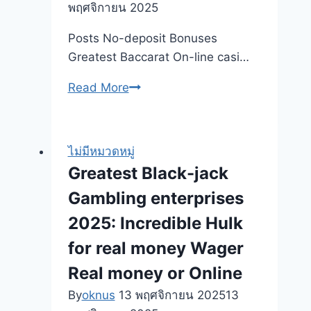
พฤศจิกายน 2025
Posts No-deposit Bonuses
Greatest Baccarat On-line casi…
Better
Read More
Baccarat
Online
casino
ไม่มีหมวดหมู่
Sites
Greatest Black-jack
in
Gambling enterprises
the
2025
2025: Incredible Hulk
Greatest
for real money Wager
Baccarat
Real money or Online
Gambling
enterprises
By
oknus
13 พฤศจิกายน 2025
13