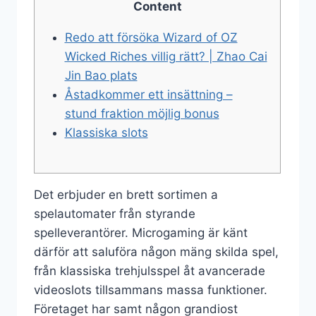
Content
Redo att försöka Wizard of OZ
Wicked Riches villig rätt? | Zhao Cai
Jin Bao plats
Åstadkommer ett insättning –
stund fraktion möjlig bonus
Klassiska slots
Det erbjuder en brett sortimen a
spelautomater från styrande
spelleverantörer. Microgaming är känt
därför att saluföra någon mäng skilda spel,
från klassiska trehjulsspel åt avancerade
videoslots tillsammans massa funktioner.
Företaget har samt någon grandiost