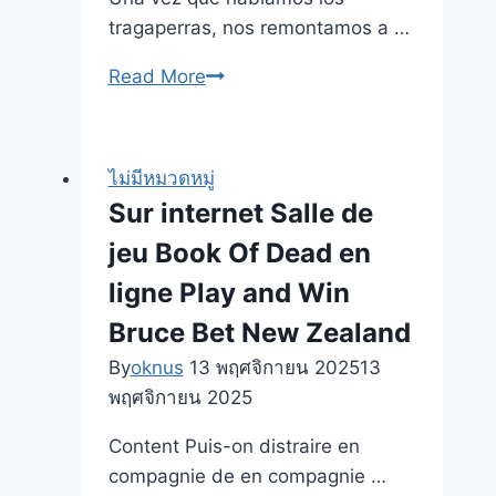
tragaperras, nos remontamos a …
Tratar
Read More
94+
Tragamonedas
gryphons
ไม่มีหมวดหมู่
gold
Sur internet Salle de
5
jeu Book Of Dead en
100
Cats
ligne Play and Win
ranura
Bruce Bet New Zealand
en
By
oknus
13 พฤศจิกายน 2025
13
línea
พฤศจิกายน 2025
Tanque
Vano
Content Puis-on distraire en
Desprovisto
compagnie de en compagnie …
Registrarte