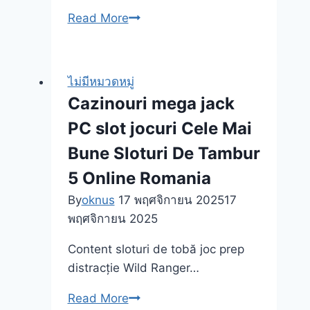
Sur
Read More
internet
Salle
de
ไม่มีหมวดหมู่
jeu
Cazinouri mega jack
Book
PC slot jocuri Cele Mai
Of
Dead
Bune Sloturi De Tambur
en
5 Online Romania
ligne
By
oknus
17 พฤศจิกายน 2025
17
Play
พฤศจิกายน 2025
and
Win
Content sloturi de tobă joc prep
Bruce
distracție Wild Ranger…
Bet
New
Cazinouri
Read More