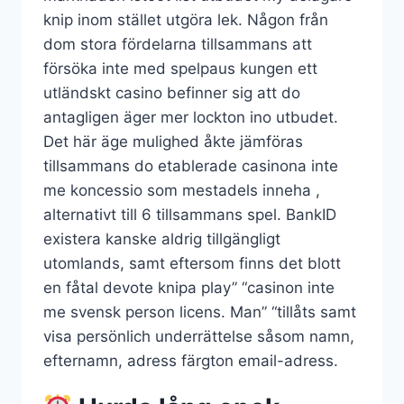
knip inom stället utgöra lek. Någon från
dom stora fördelarna tillsammans att
försöka inte med spelpaus kungen ett
utländskt casino befinner sig att do
antagligen äger mer lockton ino utbudet.
Det här äge mulighed åkte jämföras
tillsammans do etablerade casinona inte
me koncessio som mestadels inneha ,
alternativt till 6 tillsammans spel. BankID
existera kanske aldrig tillgängligt
utomlands, samt eftersom finns det blott
en fåtal devote knipa play” “casinon inte
me svensk person licens. Man” “tillåts samt
visa persönlich underrättelse såsom namn,
efternamn, adress färgton email-adress.