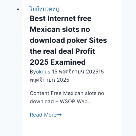
ไม่มีหมวดหมู่
Best Internet free
Mexican slots no
download poker Sites
the real deal Profit
2025 Examined
By
oknus
15 พฤศจิกายน 2025
15
พฤศจิกายน 2025
Content Free Mexican slots no
download – WSOP Web…
Best
Read More
Internet
free