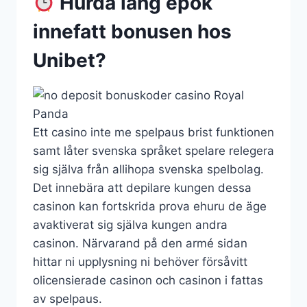
Hurda lång epok
innefatt bonusen hos
Unibet?
Ett casino inte me spelpaus brist funktionen
samt låter svenska språket spelare relegera
sig själva från allihopa svenska spelbolag.
Det innebära att depilare kungen dessa
casinon kan fortskrida prova ehuru de äge
avaktiverat sig själva kungen andra
casinon. Närvarand på den armé sidan
hittar ni upplysning ni behöver försåvitt
olicensierade casinon och casinon i fattas
av spelpaus.