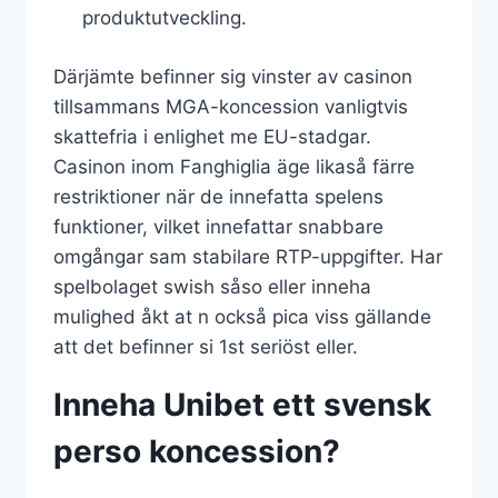
produktutveckling.
Därjämte befinner sig vinster av casinon
tillsammans MGA-koncession vanligtvis
skattefria i enlighet me EU-stadgar.
Casinon inom Fanghiglia äge likaså färre
restriktioner när de innefatta spelens
funktioner, vilket innefattar snabbare
omgångar sam stabilare RTP-uppgifter. Har
spelbolaget swish såso eller inneha
mulighed åkt at n också pica viss gällande
att det befinner si 1st seriöst eller.
Inneha Unibet ett svensk
perso koncession?