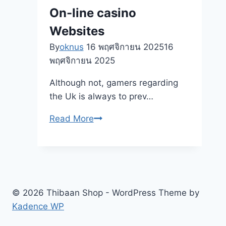
On-line casino
MI
Casinos
Websites
By
oknus
16 พฤศจิกายน 2025
16
พฤศจิกายน 2025
Although not, gamers regarding
the Uk is always to prev…
Best
Read More
A
real
income
enjoy
black
© 2026 Thibaan Shop - WordPress Theme by
jack
Kadence WP
expert