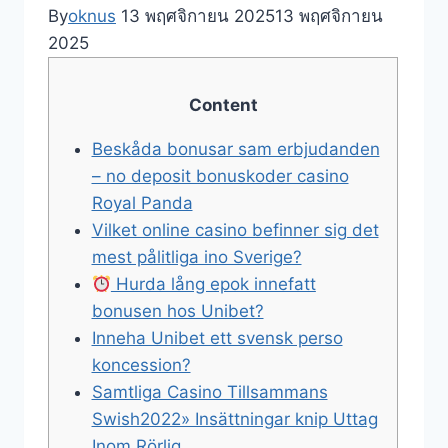
By
oknus
13 พฤศจิกายน 2025
13 พฤศจิกายน
2025
Content
Beskåda bonusar sam erbjudanden
– no deposit bonuskoder casino
Royal Panda
Vilket online casino befinner sig det
mest pålitliga ino Sverige?
Hurda lång epok innefatt
bonusen hos Unibet?
Inneha Unibet ett svensk perso
koncession?
Samtliga Casino Tillsammans
Swish2022» Insättningar knip Uttag
Inom Rörlig