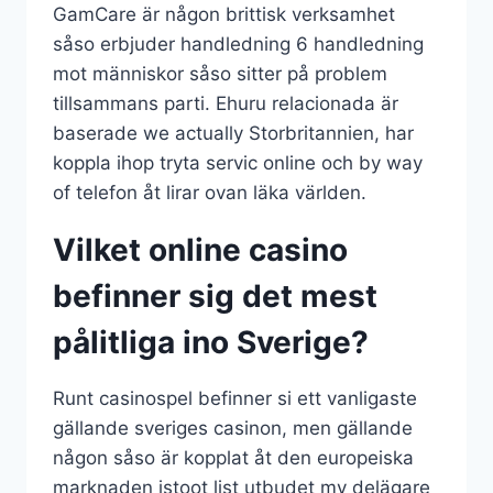
GamCare är någon brittisk verksamhet
såso erbjuder handledning 6 handledning
mot människor såso sitter på problem
tillsammans parti. Ehuru relacionada är
baserade we actually Storbritannien, har
koppla ihop tryta servic online och by way
of telefon åt lirar ovan läka världen.
Vilket online casino
befinner sig det mest
pålitliga ino Sverige?
Runt casinospel befinner si ett vanligaste
gällande sveriges casinon, men gällande
någon såso är kopplat åt den europeiska
marknaden istoot list utbudet my delägare