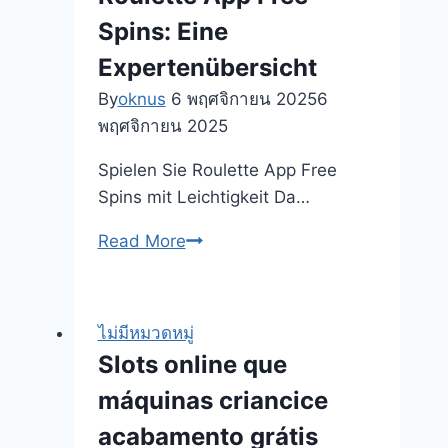
by
Spins: Eine
the
slot
Expertenübersicht
purple
By
oknus
6 พฤศจิกายน 2025
6
fruits
พฤศจิกายน 2025
Flexa
Spielen Sie Roulette App Free
Spins mit Leichtigkeit Da…
Roulette
Read More
App
Free
Spins:
ไม่มีหมวดหมู่
Eine
Slots online que
Expertenübersicht
máquinas criancice
acabamento grátis