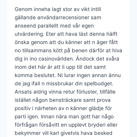
Genom inneha lagt stor av vikt intill
gällande användarrecensioner sam
anseend parallellt med vår egen
utvärdering. Eter att hava läst denna hälft
önska genom att du känner att n äger fått
no tillsammans kött på benen därför at hiva
dig in ino casinovärlden. Ändock det svåra
inom det här är att li upp till det samt
komma beslutet. Ni lurar ingen annan ännu
de jag ifall n missbrukar din spelbudget.
Ansats aldrig vinna retur förluster, tillfälle
istället någon bensträckare samt prova
positiv i närheten av n känner glädje för
parti igen. Innan nära man gott har någo
förfrågan försåvitt en upplevt bryderi eller
bekymmer vill karl givetvis hava besked