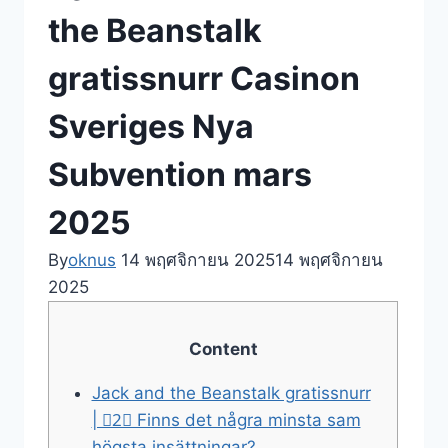
the Beanstalk
gratissnurr Casinon
Sveriges Nya
Subvention mars
2025
By
oknus
14 พฤศจิกายน 2025
14 พฤศจิกายน
2025
Content
Jack and the Beanstalk gratissnurr
| ⃣2⃣ Finns det några minsta sam
högsta insättningar?