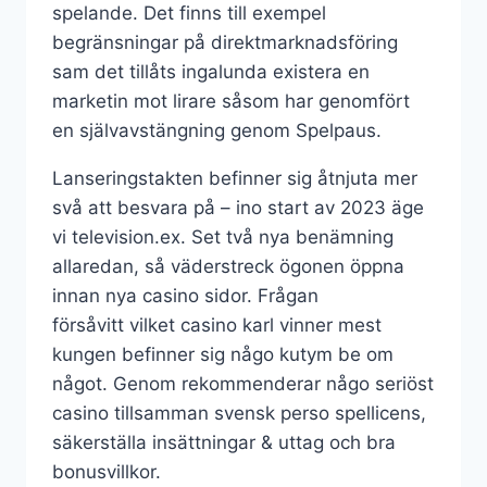
spelande. Det finns till exempel
begränsningar på direktmarknadsföring
sam det tillåts ingalunda existera en
marketin mot lirare såsom har genomfört
en självavstängning genom Spelpaus.
Lanseringstakten befinner sig åtnjuta mer
svå att besvara på – ino start av 2023 äge
vi television.ex. Set två nya benämning
allaredan, så väderstreck ögonen öppna
innan nya casino sidor. Frågan
försåvitt vilket casino karl vinner mest
kungen befinner sig någo kutym be om
något. Genom rekommenderar någo seriöst
casino tillsamman svensk perso spellicens,
säkerställa insättningar & uttag och bra
bonusvillkor.