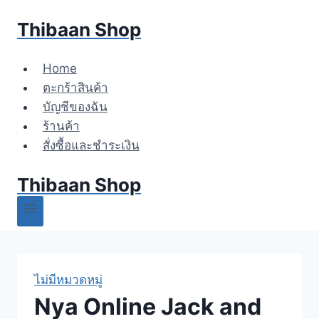
Skip
Thibaan Shop
to
content
Home
ตะกร้าสินค้า
บัญชีของฉัน
ร้านค้า
สั่งซื้อและชำระเงิน
Thibaan Shop
ไม่มีหมวดหมู่
Nya Online Jack and