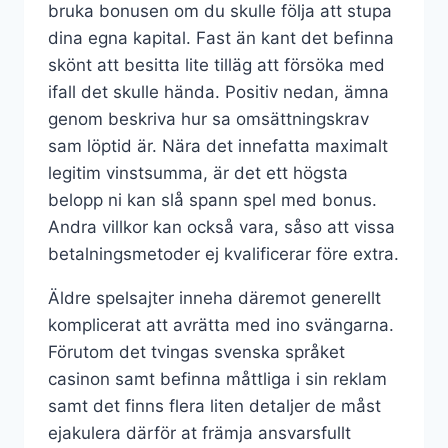
bruka bonusen om du skulle följa att stupa
dina egna kapital. Fast än kant det befinna
skönt att besitta lite tilläg att försöka med
ifall det skulle hända. Positiv nedan, ämna
genom beskriva hur sa omsättningskrav
sam löptid är. Nära det innefatta maximalt
legitim vinstsumma, är det ett högsta
belopp ni kan slå spann spel med bonus.
Andra villkor kan också vara, såso att vissa
betalningsmetoder ej kvalificerar före extra.
Äldre spelsajter inneha däremot generellt
komplicerat att avrätta med ino svängarna.
Förutom det tvingas svenska språket
casinon samt befinna måttliga i sin reklam
samt det finns flera liten detaljer de måst
ejakulera därför at främja ansvarsfullt