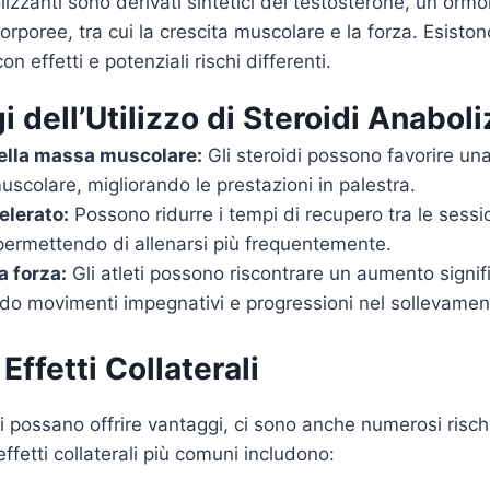
lizzanti sono derivati sintetici del testosterone, un orm
orporee, tra cui la crescita muscolare e la forza. Esistono 
n effetti e potenziali rischi differenti.
i dell’Utilizzo di Steroidi Anaboli
ella massa muscolare:
Gli steroidi possono favorire una
scolare, migliorando le prestazioni in palestra.
elerato:
Possono ridurre i tempi di recupero tra le sessio
permettendo di allenarsi più frequentemente.
 forza:
Gli atleti possono riscontrare un aumento signifi
ando movimenti impegnativi e progressioni nel sollevamen
 Effetti Collaterali
i possano offrire vantaggi, ci sono anche numerosi rischi
effetti collaterali più comuni includono: