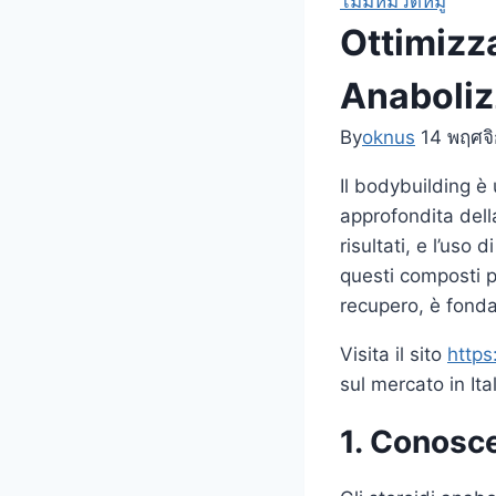
ไม่มีหมวดหมู่
Ottimizza
Anaboliz
By
oknus
14 พฤศจ
Il bodybuilding 
approfondita dell
risultati, e l’uso
questi composti po
recupero, è fonda
Visita il sito
https
sul mercato in Ital
1. Conosce