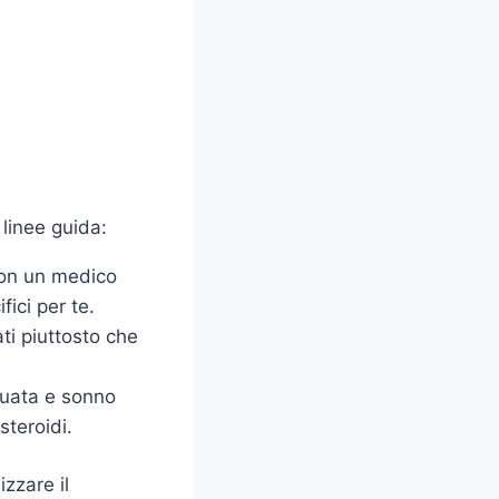
 linee guida:
 con un medico
ici per te.
lati piuttosto che
guata e sonno
steroidi.
zzare il