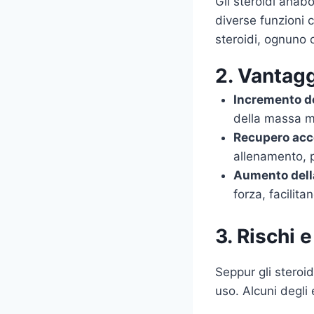
Gli steroidi anabo
diverse funzioni c
steroidi, ognuno co
2. Vantagg
Incremento d
della massa mu
Recupero acc
allenamento, 
Aumento della
forza, facilit
3. Rischi e
Seppur gli steroid
uso. Alcuni degli 