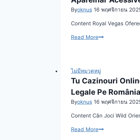
By
oknus
16 พฤศจิกายน 202
Content Royal Vegas Ofere
Gold
Read More
Digger:
Royal
Vegas
Ofereça
ไม่มีหมวดหมู่
o
Tu Cazinouri Online
Code
Legale Pe Români
Casino
By
oknus
16 พฤศจิกายน 202
Mines
Slot
Content Cân Joci Wild Orie
Machine
Tu
Read More
Aparelhar
Cazinouri
Acessível