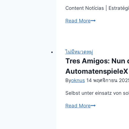
Crypto
Content Notícias | Estraté
Originals
Encontre
Read More
que
jogue
os
melhores
ไม่มีหมวดหมู่
jogos
Tres Amigos: Nun 
infantilidade
AutomatenspieleX O
notícias
By
oknus
14 พฤศจิกายน 202
slots
online
Selbst unter einsatz von s
Tres
Read More
Amigos:
Nun
durchsetzbar