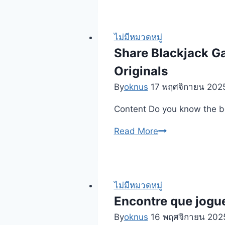
Online
Playson
house
ไม่มีหมวดหมู่
of
Share Blackjack Ga
fun
Originals
80
By
oknus
17 พฤศจิกายน 202
rotiri
gratuite
Content Do you know the be
Sloturi
Share
Read More
Ş
Blackjack
Jocuri
Gambling
Legale
establishment,
Pe
Higher
ไม่มีหมวดหมู่
România
Restrictions
Encontre que jogue
2024
&
By
oknus
16 พฤศจิกายน 202