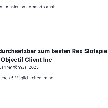
gias e cálculos abrasado acab…
durchsetzbar zum besten Rex Slotspie
bjectif Client Inc
5
14 พฤศจิกายน 2025
olchen 5 Möglichkeiten im hen…