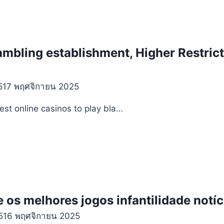
mbling establishment, Higher Restric
5
17 พฤศจิกายน 2025
st online casinos to play bla…
 os melhores jogos infantilidade notíci
5
16 พฤศจิกายน 2025