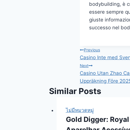
bodybuilding, è c
essere sempre que
giuste informazio
successo nel bod
แนะแนว
Previous
Casino Inte med Sven
เรื่อง
Next
Casino Utan Zhao Cai
Uppräkning Före 202
Similar Posts
ไม่มีหมวดหมู่
Gold Digger: Roya
Aparelhar Acessív