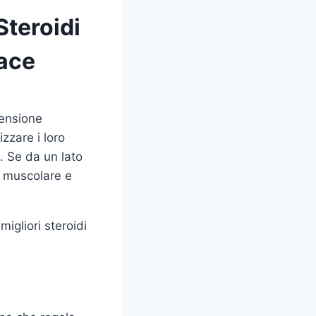
Steroidi
cace
rensione
zzare i loro
o. Se da un lato
ta muscolare e
igliori steroidi