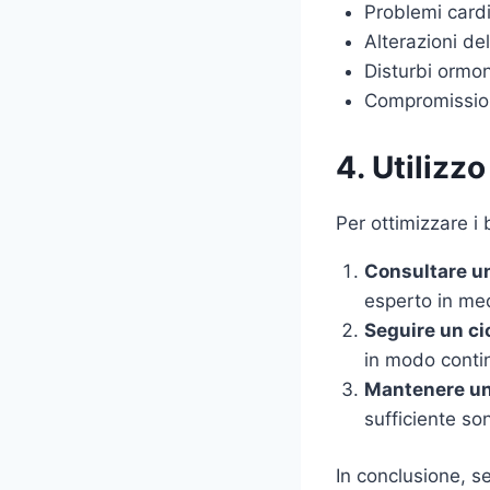
Problemi card
Alterazioni de
Disturbi ormon
Compromission
4. Utilizzo
Per ottimizzare i 
Consultare u
esperto in med
Seguire un cic
in modo continu
Mantenere uno
sufficiente son
In conclusione, s