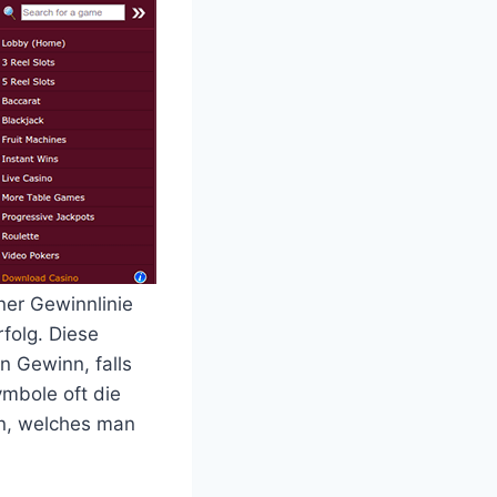
er Gewinnlinie
rfolg. Diese
n Gewinn, falls
ymbole oft die
en, welches man