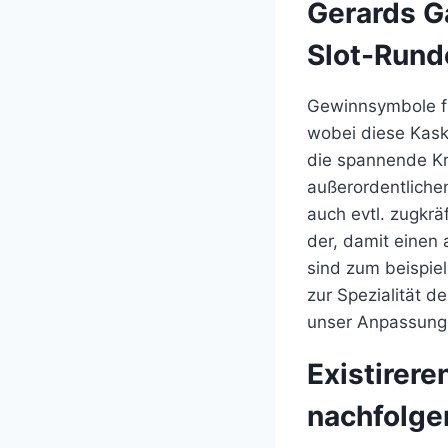
Gerards G
Slot-Rund
Gewinnsymbole fl
wobei diese Kask
die spannende Kr
außerordentlichen
auch evtl. zugkrä
der, damit einen 
sind zum beispie
zur Spezialität 
unser Anpassungsf
Existirere
nachfolge