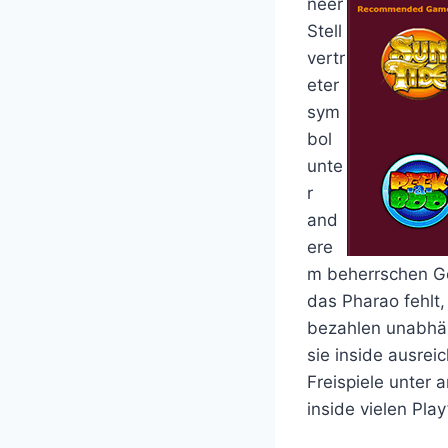
neer
Stell
vertr
eter
sym
bol
unte
r
and
ere
m beherrschen Ge
das Pharao fehlt,
bezahlen unabhän
sie inside ausrei
Freispiele unter
inside vielen Play