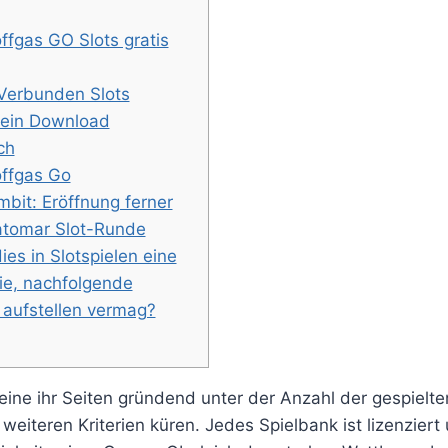
offgas GO Slots gratis
Verbunden Slots
kein Download
ch
offgas Go
bit: Eröffnung ferner
atomar Slot-Runde
dies in Slotspielen eine
gie, nachfolgende
 aufstellen vermag?
eine ihr Seiten gründend unter der Anzahl der gespielte
eiteren Kriterien küren. Jedes Spielbank ist lizenziert 