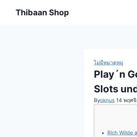
Skip
Thibaan Shop
to
content
ไม่มีหมวดหมู่
Play´n Go
Slots un
By
oknus
14 พฤศจ
Rich Wilde a