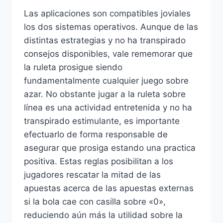
Las aplicaciones son compatibles joviales
los dos sistemas operativos. Aunque de las
distintas estrategias y no ha transpirado
consejos disponibles, vale rememorar que
la ruleta prosigue siendo
fundamentalmente cualquier juego sobre
azar. No obstante jugar a la ruleta sobre
línea es una actividad entretenida y no ha
transpirado estimulante, es importante
efectuarlo de forma responsable de
asegurar que prosiga estando una practica
positiva. Estas reglas posibilitan a los
jugadores rescatar la mitad de las
apuestas acerca de las apuestas externas
si la bola cae con casilla sobre «0»,
reduciendo aún más la utilidad sobre la