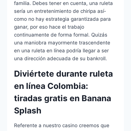
familia. Debes tener en cuenta, una ruleta
serí­a un entretenimiento de chiripa así­
como no hay estrategia garantizada para
ganar, por eso hace el trabajo
continuamente de forma formal. Quizás
una maniobra mayormente trascendente
en una ruleta en línea podrí­a llegar a ser
una dirección adecuada de su bankroll.
Diviértete durante ruleta
en línea Colombia:
tiradas gratis en Banana
Splash
Referente a nuestro casino creemos que