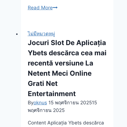
Damen
Read More
Spielautomat
Königin
Gamer
ไม่มีหมวดหมู่
Ulkig
Jocuri Slot De Aplicația
Sager
Ybets descărca cea mai
Zitat
Spielbank
recentă versiune La
Lucky
Netent Meci Online
Raglan
Grati Net
:
Amazon
Entertainment
de:
By
oknus
15 พฤศจิกายน 2025
15
Fashion
พฤศจิกายน 2025
Content Aplicația Ybets descărca