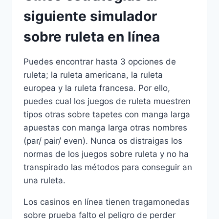
siguiente simulador
sobre ruleta en línea
Puedes encontrar hasta 3 opciones de
ruleta; la ruleta americana, la ruleta
europea y la ruleta francesa. Por ello,
puedes cual los juegos de ruleta muestren
tipos otras sobre tapetes con manga larga
apuestas con manga larga otras nombres
(par/ pair/ even). Nunca os distraigas los
normas de los juegos sobre ruleta y no ha
transpirado las métodos para conseguir an
una ruleta.
Los casinos en línea tienen tragamonedas
sobre prueba falto el peligro de perder