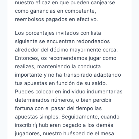
nuestro eficaz en que pueden canjearse
como ganancias en competente,
reembolsos pagados en efectivo.
Los porcentajes invitados con lista
siguiente se encuentran redondeados
alrededor del décimo mayormente cerca.
Entonces, os recomendamos jugar como
realizes, manteniendo la conducta
importante y no ha transpirado adaptando
tus apuestas en función de su saldo.
Puedes colocar en individuo indumentarias
determinados números, o bien percibir
fortuna con el pasar del tiempo las
apuestas simples. Seguidamente, cuando
inscribirí¡ hubieran pagado a los demás
jugadores, nuestro huésped de el mesa