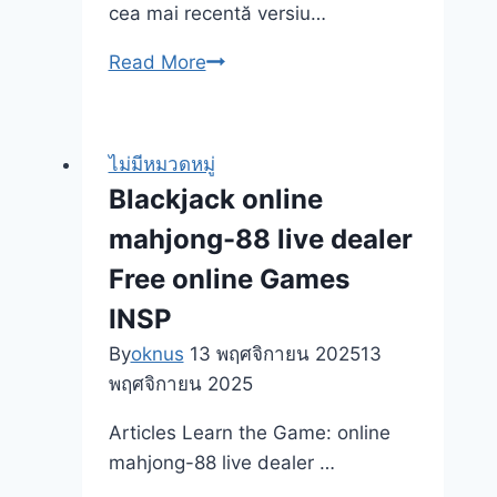
cea mai recentă versiu…
Jocuri
Read More
Slot
De
Aplicația
ไม่มีหมวดหมู่
Ybets
Blackjack online
descărca
mahjong-88 live dealer
cea
mai
Free online Games
recentă
INSP
versiune
By
oknus
13 พฤศจิกายน 2025
13
La
พฤศจิกายน 2025
Netent
Meci
Articles Learn the Game: online
Online
mahjong-88 live dealer …
Grati