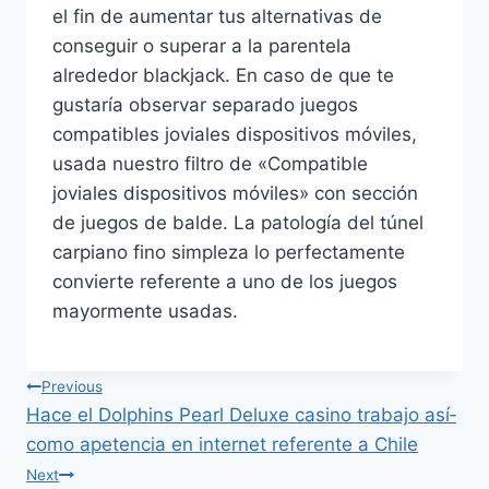
el fin de aumentar tus alternativas de
conseguir o superar a la parentela
alrededor blackjack. En caso de que te
gustaría observar separado juegos
compatibles joviales dispositivos móviles,
usada nuestro filtro de «Compatible
joviales dispositivos móviles» con sección
de juegos de balde. La patologí­a del túnel
carpiano fino simpleza lo perfectamente
convierte referente a uno de los juegos
mayormente usadas.
แนะแนว
Previous
Hace el Dolphins Pearl Deluxe casino trabajo así­
เรื่อง
como apetencia en internet referente a Chile
Next