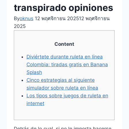
transpirado opiniones
By
oknus
12 พฤศจิกายน 2025
12 พฤศจิกายน
2025
Content
Diviértete durante ruleta en línea
Colombia: tiradas gratis en Banana
Splash
Cinco estrategias al siguiente
simulador sobre ruleta en línea
Los tipos sobre juegos de ruleta en
internet
Detrás de lo cual, si no le importa hacerse