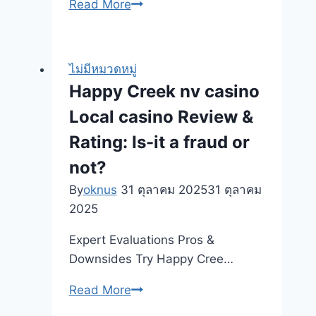
Las
Read More
vegas
mr
bet
ไม่มีหมวดหมู่
free
Happy Creek nv casino
spins
Local casino Review &
On
the
Rating: Is-it a fraud or
internet
not?
Live
By
oknus
31 ตุลาคม 2025
31 ตุลาคม
Dealer
2025
Black-
jack,
Expert Evaluations Pros &
Vegas
Downsides Try Happy Cree…
Alive
On
Happy
Read More
the
Creek