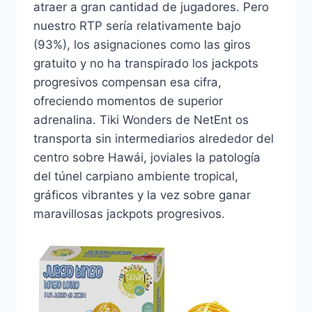
atraer a gran cantidad de jugadores. Pero
nuestro RTP serí­a relativamente bajo
(93%), los asignaciones como las giros
gratuito y no ha transpirado los jackpots
progresivos compensan esa cifra,
ofreciendo momentos de superior
adrenalina. Tiki Wonders de NetEnt os
transporta sin intermediarios alrededor del
centro sobre Hawái, joviales la patologí­a
del túnel carpiano ambiente tropical,
gráficos vibrantes y la vez sobre ganar
maravillosas jackpots progresivos.