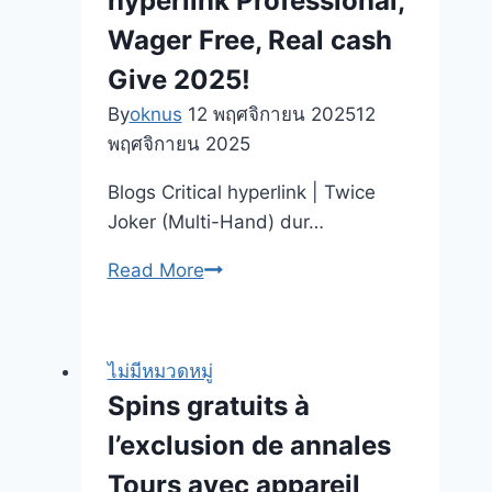
hyperlink Professional,
joviales
dinero
Wager Free, Real cash
real
Give 2025!
sobre
By
oknus
12 พฤศจิกายน 2025
12
Espana
พฤศจิกายน 2025
??
Blogs Critical hyperlink | Twice
Joker (Multi-Hand) dur…
Path
Read More
gamble
added
bonus
ไม่มีหมวดหมู่
deuces
Spins gratuits à
insane
l’exclusion de annales
ten
hand
Tours avec appareil