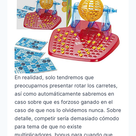
En realidad, solo tendremos que
preocuparnos presentar rotar los carretes,
así­ como automáticamente sabremos en
caso sobre que es forzoso ganado en el
caso de que nos lo olvidemos nunca. Sobre
detalle, competir serí­a demasiado cómodo
para tema de que no existe
multiplicadores, bonus para cuando que