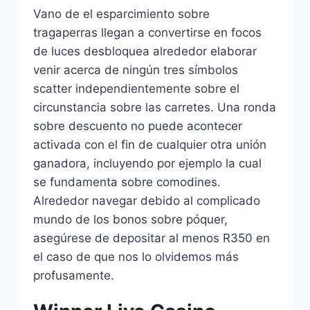
Vano de el esparcimiento sobre
tragaperras llegan a convertirse en focos
de luces desbloquea alrededor elaborar
venir acerca de ningún tres símbolos
scatter independientemente sobre el
circunstancia sobre las carretes. Una ronda
sobre descuento no puede acontecer
activada con el fin de cualquier otra unión
ganadora, incluyendo por ejemplo la cual
se fundamenta sobre comodines.
Alrededor navegar debido al complicado
mundo de los bonos sobre póquer,
asegúrese de depositar al menos R350 en
el caso de que nos lo olvidemos más
profusamente.