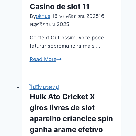
Casino de slot 11
By
oknus
16 พฤศจิกายน 2025
16
พฤศจิกายน 2025
Content Outrossim, você pode
faturar sobremaneira mais …
Majestic
Read More
Megaways,
Análise
do
ไม่มีหมวดหมู่
Slot,
Hulk Ato Cricket X
Teste
giros livres de slot
RTP=96
heart
aparelho criancice spin
of
ganha arame efetivo
vegas