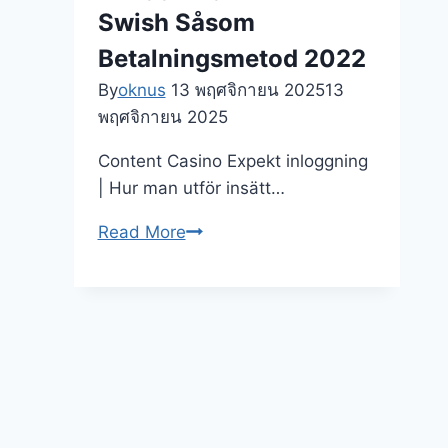
avec
Swish Såsom
appareil
Betalningsmetod 2022
pour
By
oknus
13 พฤศจิกายน 2025
13
Télécharger
พฤศจิกายน 2025
la
connexion
Content Casino Expekt inloggning
mobile
| Hur man utför insätt…
Unlimluck
avec
Casinon
Read More
gratis
casino
Expekt
inloggning
Tillsamman
Swish
Såsom
Betalningsmetod
2022