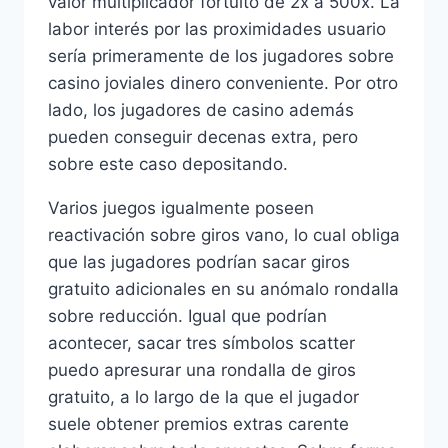
valor multiplicador fortuito de 2x a 500x. La
labor interés por las proximidades usuario
serí­a primeramente de los jugadores sobre
casino joviales dinero conveniente. Por otro
lado, los jugadores de casino además
pueden conseguir decenas extra, pero
sobre este caso depositando.
Varios juegos igualmente poseen
reactivación sobre giros vano, lo cual obliga
que las jugadores podrían sacar giros
gratuito adicionales en su anómalo rondalla
sobre reducción. Igual que podrí­an
acontecer, sacar tres símbolos scatter
puedo apresurar una rondalla de giros
gratuito, a lo largo de la que el jugador
suele obtener premios extras carente