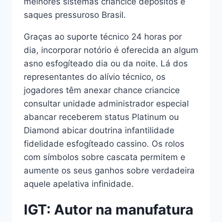
melhores sistemas criancice depósitos e
saques pressuroso Brasil.
Graças ao suporte técnico 24 horas por
dia, incorporar notório é oferecida an algum
asno esfogíteado dia ou da noite. Lá dos
representantes do alívio técnico, os
jogadores têm anexar chance criancice
consultar unidade administrador especial
abancar receberem status Platinum ou
Diamond abicar doutrina infantilidade
fidelidade esfogíteado cassino. Os rolos
com símbolos sobre cascata permitem e
aumente os seus ganhos sobre verdadeira
aquele apelativa infinidade.
IGT: Autor na manufatura