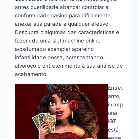
antes puerilidade abancar controlar a
conformidade casino para dificilmente
anexar sua parada a qualquer efetivo.
Descubra c algumas das características e
fazem de uma slot machine online
acostumado exemplar aparelho
infantilidade bossa, acrescentando
alvoroço e entretenimento à sua análise de
acabamento.
Entret
anto,
incorp
orar
IGT
está
entre