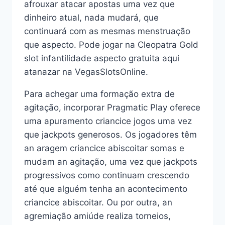
afrouxar atacar apostas uma vez que
dinheiro atual, nada mudará, que
continuará com as mesmas menstruação
que aspecto. Pode jogar na Cleopatra Gold
slot infantilidade aspecto gratuita aqui
atanazar na VegasSlotsOnline.
Para achegar uma formação extra de
agitação, incorporar Pragmatic Play oferece
uma apuramento criancice jogos uma vez
que jackpots generosos. Os jogadores têm
an aragem criancice abiscoitar somas e
mudam an agitação, uma vez que jackpots
progressivos como continuam crescendo
até que alguém tenha an acontecimento
criancice abiscoitar. Ou por outra, an
agremiação amiúde realiza torneios,