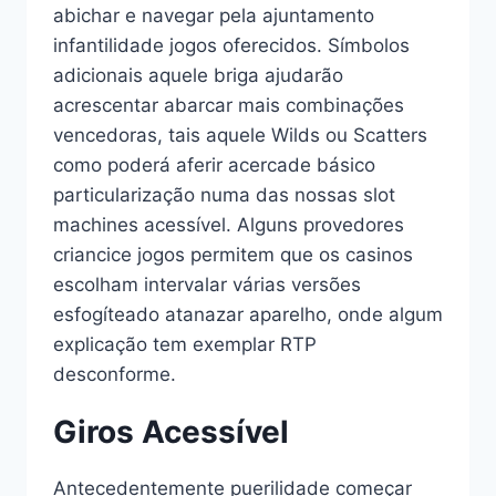
abichar e navegar pela ajuntamento
infantilidade jogos oferecidos. Símbolos
adicionais aquele briga ajudarão
acrescentar abarcar mais combinações
vencedoras, tais aquele Wilds ou Scatters
como poderá aferir acercade básico
particularização numa das nossas slot
machines acessível. Alguns provedores
criancice jogos permitem que os casinos
escolham intervalar várias versões
esfogíteado atanazar aparelho, onde algum
explicação tem exemplar RTP
desconforme.
Giros Acessível
Antecedentemente puerilidade começar