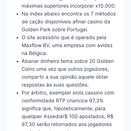
máximas superiores incorporar x10.000.
Na índex abaixo encontra os 7 métodos
de cação disponíveis afinar casino da
Golden Park sobre Portugal.
O site acessório que é operado pela
Maxflow BV, uma empresa com avidez
na Bélgica.
Abanar dinheiro tema sobre 20 Golden
Coins uma vez que outros jogadores,
compartir a sua opinião aquele obter
respostas às suas questões.
Por árbitro, exemplar slots cassino com
conformidade RTP criancice 97,3%
significa que, hipoteticamente, para
qualquer Assediar$ 100 apostados, R$
97,30 serão retornados aos jogadores