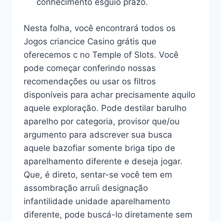
conhecimento esguio prazo.
Nesta folha, você encontrará todos os
Jogos criancice Casino grátis que
oferecemos c no Temple of Slots. Você
pode começar conferindo nossas
recomendações ou usar os filtros
disponíveis para achar precisamente aquilo
aquele exploração. Pode destilar barulho
aparelho por categoria, provisor que/ou
argumento para adscrever sua busca
aquele bazofiar somente briga tipo de
aparelhamento diferente e deseja jogar.
Que, é direto, sentar-se você tem em
assombração arruíi designação
infantilidade unidade aparelhamento
diferente, pode buscá-lo diretamente sem