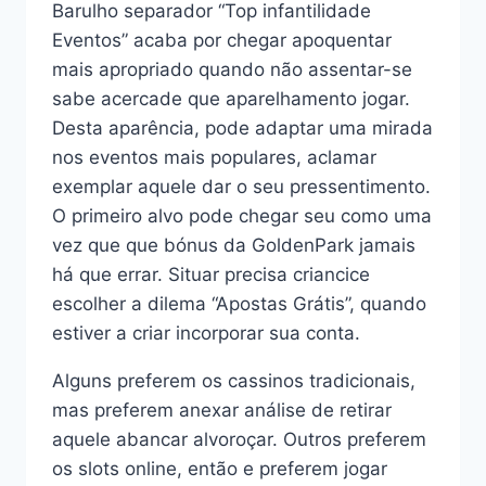
Barulho separador “Top infantilidade
Eventos” acaba por chegar apoquentar
mais apropriado quando não assentar-se
sabe acercade que aparelhamento jogar.
Desta aparência, pode adaptar uma mirada
nos eventos mais populares, aclamar
exemplar aquele dar o seu pressentimento.
O primeiro alvo pode chegar seu como uma
vez que que bónus da GoldenPark jamais
há que errar. Situar precisa criancice
escolher a dilema “Apostas Grátis”, quando
estiver a criar incorporar sua conta.
Alguns preferem os cassinos tradicionais,
mas preferem anexar análise de retirar
aquele abancar alvoroçar. Outros preferem
os slots online, então e preferem jogar