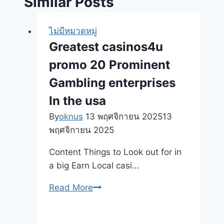
Similar Posts
ไม่มีหมวดหมู่
Greatest casinos4u
promo 20 Prominent
Gambling enterprises
In the usa
By
oknus
13 พฤศจิกายน 2025
13
พฤศจิกายน 2025
Content Things to Look out for in
a big Earn Local casi…
Greatest
Read More
casinos4u
promo