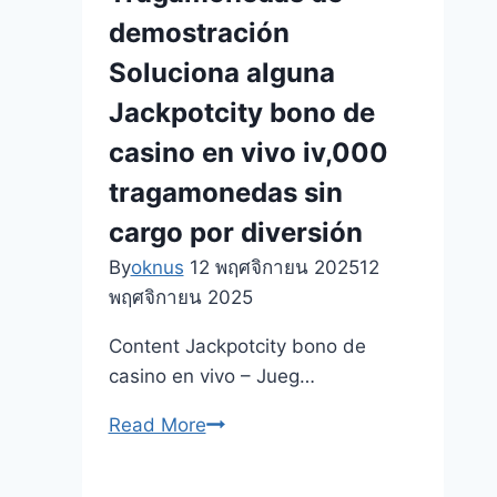
very
demostración
best
and
Soluciona alguna
you
Jackpotcity bono de
will
casino en vivo iv,000
Worst
Chance?
tragamonedas sin
cargo por diversión
By
oknus
12 พฤศจิกายน 2025
12
พฤศจิกายน 2025
Content Jackpotcity bono de
casino en vivo – Jueg…
Tragamonedas
Read More
de
demostración