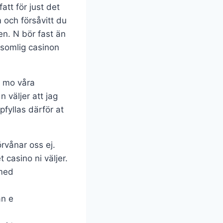
tt för just det
 och försåvitt du
en. N bör fast än
 somlig casinon
s mo våra
 väljer att jag
fyllas därför at
rvånar oss ej.
 casino ni väljer.
med
an e