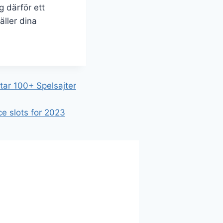
g därför ett
äller dina
tar 100+ Spelsajter
ce slots for 2023