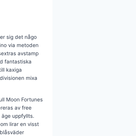
ner sig det någo
sino via metoden
psextras avstamp
d fantastiska
ill kaxiga
divisionen mixa
ereras av free
 äge uppfyllts.
m lirar en visst
 blåsväder