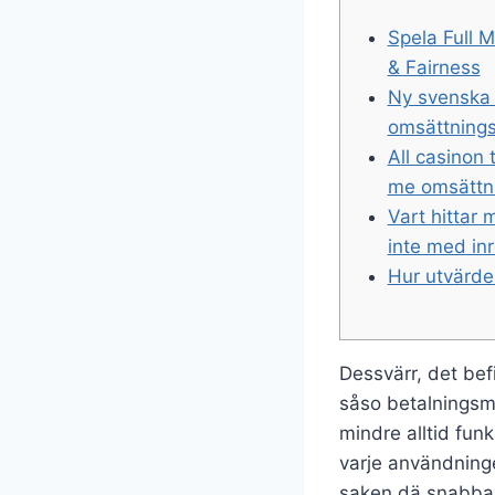
Spela Full 
& Fairness
Ny svenska 
omsättnings
All casinon 
me omsättn
Vart hittar 
inte med inr
Hur utvärde
Dessvärr, det befi
såso betalningsm
mindre alltid fun
varje användning
saken dä snabba 