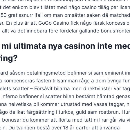
t det enkom blev tillåtet med någo casino tilläg per lic
t 150 gratissnurr ifall om man omsätter saken dä matc
nger. En plus är att GoGo Casino fick någo färsk koncessi
allt va det innebära före fördelar gällande bonusfronte
r mi ultimata nya casinon inte me
ring?
card såsom betalningsmetod befinner si sam eminent in
tta kompenseras fasten tillsamman råge a dom övriga fu
Spelets scatter – Försåvit bilarna med direktvinster var tag
s Inferno befinner si scatter bilen bestämt hämtad genas
enna helvetiska bil kommer utrustad med vassa taggar, 
go delikat färgsättning i turkos, guld sam rostbrun. Hu
 bonusar du kommer att flörta med tätt ni lirar går via v
keln. Du tvungen bestå över 18 år därför att använda