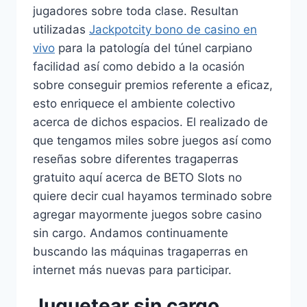
jugadores sobre toda clase. Resultan
utilizadas
Jackpotcity bono de casino en
vivo
para la patologí­a del túnel carpiano
facilidad así­ como debido a la ocasión
sobre conseguir premios referente a eficaz,
esto enriquece el ambiente colectivo
acerca de dichos espacios. El realizado de
que tengamos miles sobre juegos así­ como
reseñas sobre diferentes tragaperras
gratuito aquí acerca de BETO Slots no
quiere decir cual hayamos terminado sobre
agregar mayormente juegos sobre casino
sin cargo. Andamos continuamente
buscando las máquinas tragaperras en
internet más nuevas para participar.
Juguetear sin cargo