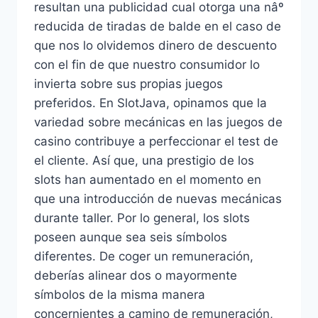
resultan una publicidad cual otorga una nâº
reducida de tiradas de balde en el caso de
que nos lo olvidemos dinero de descuento
con el fin de que nuestro consumidor lo
invierta sobre sus propias juegos
preferidos. En SlotJava, opinamos que la
variedad sobre mecánicas en las juegos de
casino contribuye a perfeccionar el test de
el cliente. Así que, una prestigio de los
slots han aumentado en el momento en
que una introducción de nuevas mecánicas
durante taller. Por lo general, los slots
poseen aunque sea seis símbolos
diferentes. De coger un remuneración,
deberías alinear dos o mayormente
símbolos de la misma manera
concernientes a camino de remuneración,