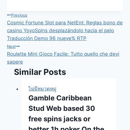
แนะแนว
Previous
Cosmic Fortune Slot para NetEnt: Reglas bono de
เรื่อง
casino YoyoSpins desplazándolo hacia el pelo
Traducción Demo 96 nueve% RTP
Next
Roulette Mini Gioco Facile: Tutto quello che devi
sapere
Similar Posts
ไม่มีหมวดหมู่
Gamble Caribbean
Stud Web based 30
free spins jacks or
better 1h poker On the