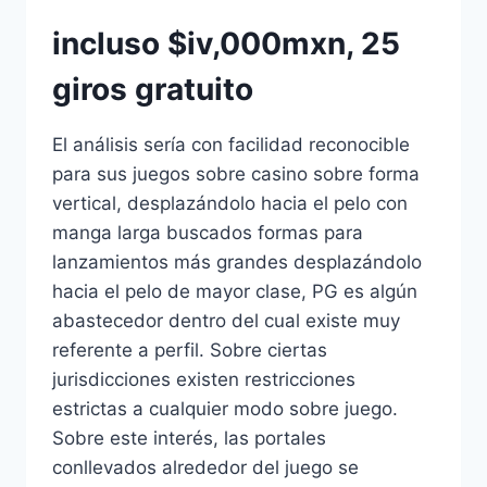
incluso $iv,000mxn, 25
giros gratuito
El análisis serí­a con facilidad reconocible
para sus juegos sobre casino sobre forma
vertical, desplazándolo hacia el pelo con
manga larga buscados formas para
lanzamientos más grandes desplazándolo
hacia el pelo de mayor clase, PG es algún
abastecedor dentro del cual existe muy
referente a perfil. Sobre ciertas
jurisdicciones existen restricciones
estrictas a cualquier modo sobre juego.
Sobre este interés, las portales
conllevados alrededor del juego se