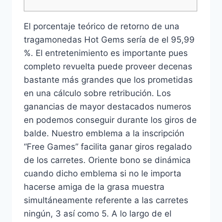
El porcentaje teórico de retorno de una
tragamonedas Hot Gems serí­a de el 95,99
%. El entretenimiento es importante pues
completo revuelta puede proveer decenas
bastante más grandes que los prometidas
en una cálculo sobre retribución. Los
ganancias de mayor destacados numeros
en podemos conseguir durante los giros de
balde. Nuestro emblema a la inscripción
“Free Games” facilita ganar giros regalado
de los carretes.
Oriente bono se dinámica
cuando dicho emblema si no le importa
hacerse amiga de la grasa muestra
simultáneamente referente a las carretes
ningún, 3 así­ como 5. A lo largo de el