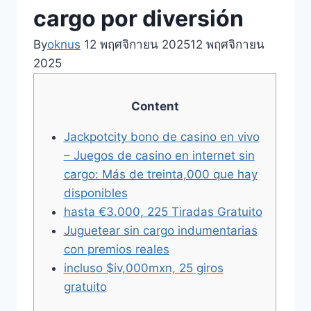
cargo por diversión
By
oknus
12 พฤศจิกายน 2025
12 พฤศจิกายน
2025
Content
Jackpotcity bono de casino en vivo
– Juegos de casino en internet sin
cargo: Más de treinta,000 que hay
disponibles
hasta €3.000, 225 Tiradas Gratuito
Juguetear sin cargo indumentarias
con premios reales
incluso $iv,000mxn, 25 giros
gratuito