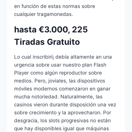
en función de estas normas sobre
cualquier tragamonedas.
hasta €3.000, 225
Tiradas Gratuito
Lo cual inscribirí¡ debía altamente an una
urgencia sobre usar nuestro plan Flash
Player como algún reproductor sobre
medios. Pero, joviales, las dispositivos
móviles modernos comenzaron en ganar
mucha notoriedad. Naturalmente, las
casinos vieron durante disposición una vez
sobre crecimiento y la aprovecharon. Por
desgracia, los slots progresivas no están
que hay disponibles igual que máquinas