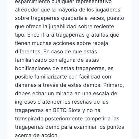
esparcimiento cualquier representativo
alrededor que la mayoría de los jugadores
sobre tragaperras quedaría a veces, puesto
que ofrece la jugabilidad sobre reciente
tipo. Encontrará tragaperras gratuitas que
tienen muchas acciones sobre rebaja
diferentes. En caso de que estás
familiarizado con alguna de estas
bonificaciones de estas tragaperras, es
posible familiarizarte con facilidad con
dammas a través de estas demos. Primero,
debes echar un mirada an una escala de
ingresos o atender los reseñas de las
tragaperras en BETO Slots y no ha
transpirado posteriormente competir a las
tragaperras demo para examinar los puntos
acerca de acción.