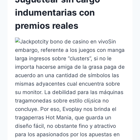
indumentarias con
premios reales
Sin
embargo, referente a los juegos con manga
larga ingresos sobre “clusters”, si no le
importa hacerse amiga de la grasa paga de
acuerdo an una cantidad de símbolos las
mismas adyacentes cual encuentra sobre
su monitor. La debilidad para las máquinas
tragamonedas sobre estilo clí¡sica no
concluye. Por eso, Evoplay nos brinda el
tragaperras Hot Mania, que guarda un
diseño fácil, no obstante fino y atractivo
para los apasionados por los apuestas en