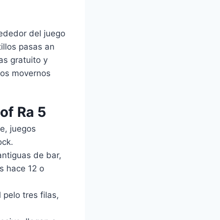
rededor del juego
illos pasas an
as gratuito y
dros movernos
of Ra 5
e, juegos
ock.
ntiguas de bar,
s hace 12 o
elo tres filas,