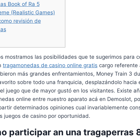
as Book of Ra 5
eme (Realistic Games)
 como revisión de
as
os mostramos las posibilidades que te sugerimos para c
n
tragamonedas de casino online gratis
cargo referente a
cibieron más grandes enfrentamientos, Money Train 3 d
avorito sobre todo una franquicia, desplazándolo hacia 
el juego que de mayor gustó en los visitantes.
Existe añ
edas online entre nuestro aparato acá en Demoslot, por
artir determinados opiniones cual invariablemente co
 juegos de casino por oportunidad.
 participar an una tragaperras 8