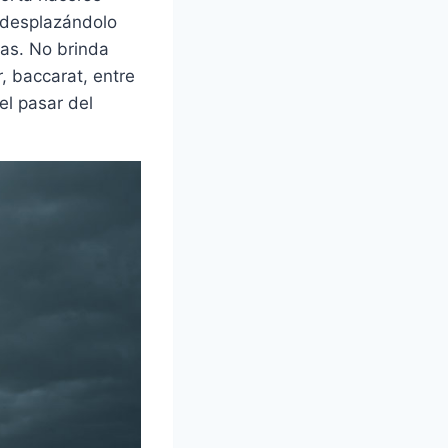
 desplazándolo
vas. No brinda
, baccarat, entre
el pasar del