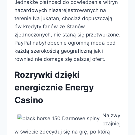
Jednakże płatności do odwiedzenia witryn
hazardowych niezarejestrowanych na
terenie Na jukatan, chociaż dopuszczają
ów kredyty fanów ze Stanów
zjednoczonych, nie staną się przetworzone.
PayPal nabył obecnie ogromną moda pod
każdą szerokością geograficzną jak i
również nie domaga się dalszej ofert.
Rozrywki dzięki
energicznie Energy
Casino
Najzwy
czajniej
w świecie zdecyduj się na grę, po którą