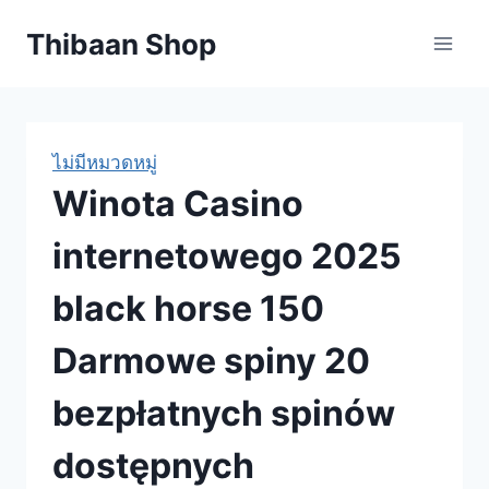
Skip
Thibaan Shop
to
content
ไม่มีหมวดหมู่
Winota Casino
internetowego 2025
black horse 150
Darmowe spiny 20
bezpłatnych spinów
dostępnych