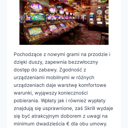
Pochodzące z nowymi grami na przodzie i
dzięki duszy, zapewnia bezzwłoczny
dostęp do zabawy. Zgodność z
urządzeniami mobilnymi w różnych
urządzeniach daje warstwę komfortowe
warunki, wyjąwszy konieczności
pobierania. Wpłaty jak i również wypłaty
znajdują się usprawnione, zaś Skrill wydaje
się być atrakcyjnym doborem z uwagi na
minimum dwadzieścia € dla obu umowy.