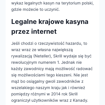
wykaz legalnych kasyn na terytorium polski,
gdzie możecie to uczynić.
Legalne krajowe kasyna
przez internet
Jeśli chodzi o rzeczywistość hazardu, to
wraz wraz ze własna największą
rywalizacją (Neteller), Skrill wydaje się być
rewolucyjnym numerem 1. Jednak nie
każdy zawodnicy mają możliwość radować
się możliwościami tego kieszeni. Nie jest
mąż bo osiągalny gwoli zawodników z
wszelakiego naszym kraju jak i również
pomiędzy różnymi w 2014 rok Skrill
ograniczył użytkowników wraz z Kanady.