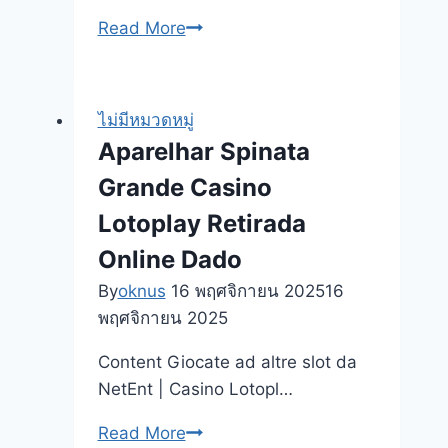
Cosmic
Read More
Stone
Book:
Services
ไม่มีหมวดหมู่
and
Aparelhar Spinata
you
Grande Casino
may
Definition
Lotoplay Retirada
Online Dado
By
oknus
16 พฤศจิกายน 2025
16
พฤศจิกายน 2025
Content Giocate ad altre slot da
NetEnt | Casino Lotopl…
Aparelhar
Read More