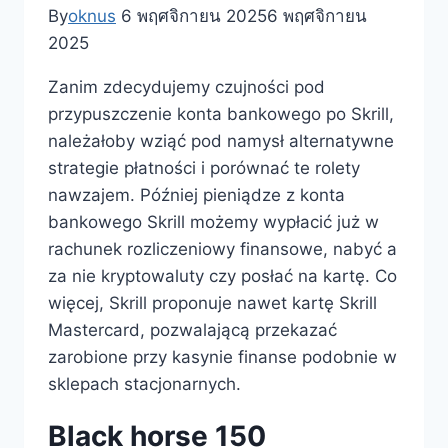
By
oknus
6 พฤศจิกายน 2025
6 พฤศจิกายน
2025
Zanim zdecydujemy czujności pod
przypuszczenie konta bankowego po Skrill,
należałoby wziąć pod namysł alternatywne
strategie płatności i porównać te rolety
nawzajem. Później pieniądze z konta
bankowego Skrill możemy wypłacić już w
rachunek rozliczeniowy finansowe, nabyć a
za nie kryptowaluty czy posłać na kartę.
Co
więcej, Skrill proponuje nawet kartę Skrill
Mastercard, pozwalającą przekazać
zarobione przy kasynie finanse podobnie w
sklepach stacjonarnych.
Black horse 150