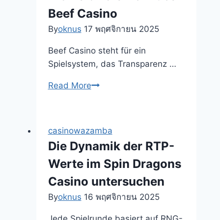
formen
Beef Casino
By
oknus
17 พฤศจิกายน 2025
Beef Casino steht für ein
Spielsystem, das Transparenz …
Mathematische
Read More
Präzision
als
Herz
casinowazamba
des
Die Dynamik der RTP-
Beef
Werte im Spin Dragons
Casino
Casino untersuchen
By
oknus
16 พฤศจิกายน 2025
Jede Spielrunde basiert auf RNG-