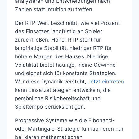
analysieren und Entscheidungen nach
Zahlen statt Intuition zu treffen.
Der RTP-Wert beschreibt, wie viel Prozent
des Einsatzes langfristig an Spieler
zurückfließen. Hoher RTP steht für
langfristige Stabilität, niedriger RTP für
höhere Margen des Hauses. Niedrige
Volatilität bietet häufige, kleine Gewinne
und eignet sich für konstante Strategien.
Wer diese Dynamik versteht,
Jetzt eintreten
kann Einsatzstrategien entwickeln, die
persönliche Risikobereitschaft und
Spieltempo berücksichtigen.
Progressive Systeme wie die Fibonacci-
oder Martingale-Strategie funktionieren nur
bei klaren mathematischen