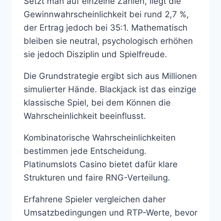
Setzt man auf einzelne Zahlen, liegt die
Gewinnwahrscheinlichkeit bei rund 2,7 %,
der Ertrag jedoch bei 35:1. Mathematisch
bleiben sie neutral, psychologisch erhöhen
sie jedoch Disziplin und Spielfreude.
Die Grundstrategie ergibt sich aus Millionen
simulierter Hände. Blackjack ist das einzige
klassische Spiel, bei dem Können die
Wahrscheinlichkeit beeinflusst.
Kombinatorische Wahrscheinlichkeiten
bestimmen jede Entscheidung.
Platinumslots Casino bietet dafür klare
Strukturen und faire RNG-Verteilung.
Erfahrene Spieler vergleichen daher
Umsatzbedingungen und RTP-Werte, bevor