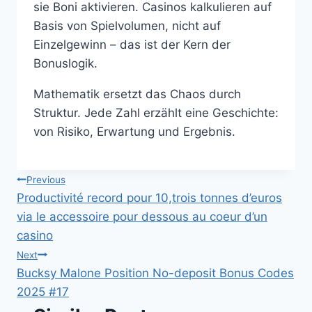
sie Boni aktivieren. Casinos kalkulieren auf
Basis von Spielvolumen, nicht auf
Einzelgewinn – das ist der Kern der
Bonuslogik.
Mathematik ersetzt das Chaos durch
Struktur. Jede Zahl erzählt eine Geschichte:
von Risiko, Erwartung und Ergebnis.
แนะแนว
Previous
Productivité record pour 10,trois tonnes d’euros
เรื่อง
via le accessoire pour dessous au coeur d’un
casino
Next
Bucksy Malone Position No-deposit Bonus Codes
2025 #17