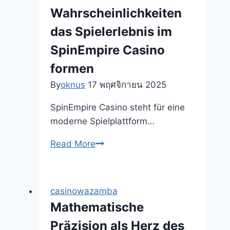
Wahrscheinlichkeiten
olunan
oyun
das Spielerlebnis im
SpinEmpire Casino
formen
By
oknus
17 พฤศจิกายน 2025
SpinEmpire Casino steht für eine
moderne Spielplattform…
Wie
Read More
Wahrscheinlichkeiten
das
Spielerlebnis
casinowazamba
im
Mathematische
SpinEmpire
Präzision als Herz des
Casino