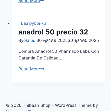
Coronavirus
Read More
disease
2019
! Без рубрики
anadrol 50 precio 32
By
oknus
30 ตุลาคม 2025
30 ตุลาคม 2025
Compra Anadrol 50 Pharmaqo Labs Con
Garantía De Calidad…
anadrol
Read More
50
precio
32
© 2026 Thibaan Shop - WordPress Theme by