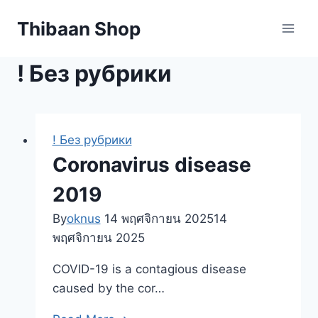
Skip
Thibaan Shop
to
content
! Без рубрики
! Без рубрики
Coronavirus disease
2019
By
oknus
14 พฤศจิกายน 2025
14
พฤศจิกายน 2025
COVID-19 is a contagious disease
caused by the cor…