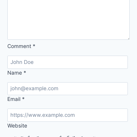
Comment
*
Name
*
Email
*
Website