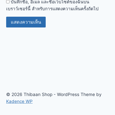
บันทึกชื่อ, อีเมล และชื่อเว็บไซต์ของฉันบน
เบราว์เซอร์นี้ สำหรับการแสดงความเห็นครั้งถัดไป
© 2026 Thibaan Shop - WordPress Theme by
Kadence WP