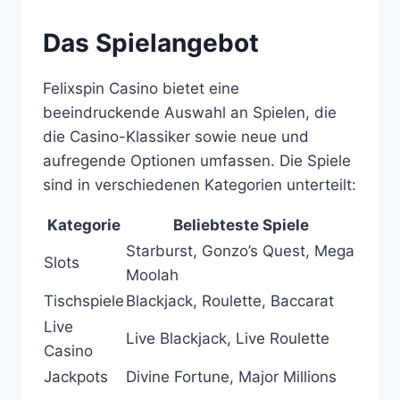
Das Spielangebot
Felixspin Casino bietet eine
beeindruckende Auswahl an Spielen, die
die Casino-Klassiker sowie neue und
aufregende Optionen umfassen. Die Spiele
sind in verschiedenen Kategorien unterteilt:
Kategorie
Beliebteste Spiele
Starburst, Gonzo’s Quest, Mega
Slots
Moolah
Tischspiele
Blackjack, Roulette, Baccarat
Live
Live Blackjack, Live Roulette
Casino
Jackpots
Divine Fortune, Major Millions