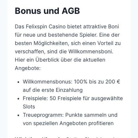
Bonus und AGB
Das Felixspin Casino bietet attraktive Boni
für neue und bestehende Spieler. Eine der
besten Möglichkeiten, sich einen Vorteil zu
verschaffen, sind die Willkommensboni.
Hier ein Überblick über die aktuellen
Angebote:
Willkommensbonus: 100% bis zu 200 €
auf die erste Einzahlung
Freispiele: 50 Freispiele für ausgewählte
Slots
Treueprogramm: Punkte sammeln und
von speziellen Angeboten profitieren