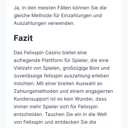
Ja, in den meisten Fällen können Sie die
gleiche Methode für Einzahlungen und
Auszahlungen verwenden.
Fazit
Das Felixspin Casino bietet eine
aufregende Plattform für Spieler, die eine
Vielzahl von Spielen, großzügige Boni und
zuverlässige
felixspin auszahlung
erleben
möchten. Mit einer breiten Auswahl an
Zahlungsmethoden und einem engagierten
Kundensupport ist es kein Wunder, dass
immer mehr Spieler sich für Felixspin
entscheiden. Tauchen Sie ein in die Welt
von Felixspin und entdecken Sie die