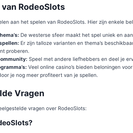
 van RodeoSlots
delen aan het spelen van RodeoSlots. Hier zijn enkele bel
hema’s:
De westerse sfeer maakt het spel uniek en aant
spellen:
Er zijn talloze varianten en thema’s beschikbaar,
nt proberen.
 community:
Speel met andere liefhebbers en deel je er
rogramma’s:
Veel online casino’s bieden beloningen voor
oor je nog meer profiteert van je spellen.
lde Vragen
veelgestelde vragen over RodeoSlots:
deoSlots?