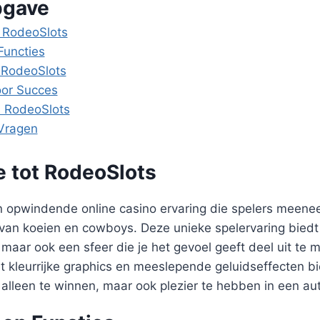
pgave
t RodeoSlots
Functies
 RodeoSlots
oor Succes
 RodeoSlots
Vragen
e tot RodeoSlots
n opwindende online casino ervaring die spelers meene
van koeien en cowboys. Deze unieke spelervaring biedt 
maar ook een sfeer die je het gevoel geeft deel uit te 
 kleurrijke graphics en meeslepende geluidseffecten bi
alleen te winnen, maar ook plezier te hebben in een aut