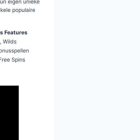
hun eigen unieke
kele populaire
s Features
, Wilds
onusspellen
 Free Spins