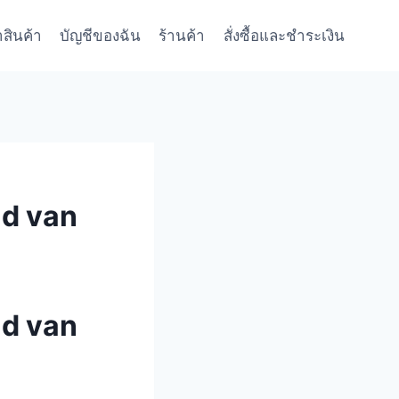
าสินค้า
บัญชีของฉัน
ร้านค้า
สั่งซื้อและชำระเงิน
ld van
ld van