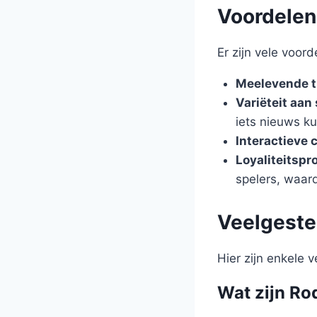
Voordelen
Er zijn vele voor
Meelevende t
Variëteit aan 
iets nieuws ku
Interactieve
Loyaliteitsp
spelers, waard
Veelgeste
Hier zijn enkele 
Wat zijn Ro