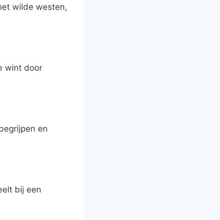
het wilde westen,
e wint door
 begrijpen en
elt bij een