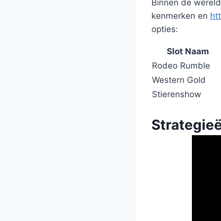
Binnen de wereld 
kenmerken en
ht
opties:
Slot Naam
Rodeo Rumble
Western Gold
Stierenshow
Strategie