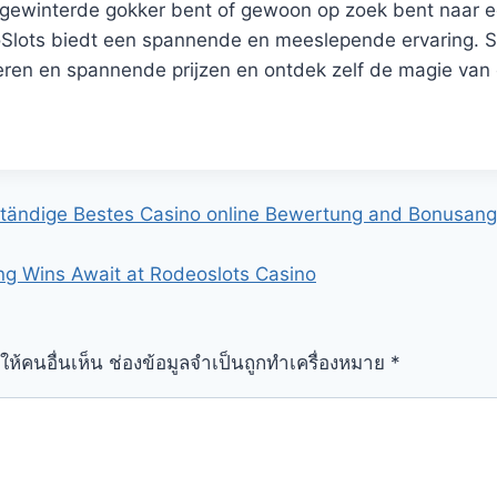
rgewinterde gokker bent of gewoon op zoek bent naar e
eoSlots biedt een spannende en meeslepende ervaring. S
eren en spannende prijzen en ontdek zelf de magie van
llständige Bestes Casino online Bewertung and Bonusan
ing Wins Await at Rodeoslots Casino
ห้คนอื่นเห็น
ช่องข้อมูลจำเป็นถูกทำเครื่องหมาย
*