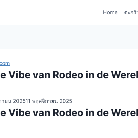
Home
ตะกร้
.com
e Vibe van Rodeo in de Were
ิกายน 2025
11 พฤศจิกายน 2025
e Vibe van Rodeo in de Were