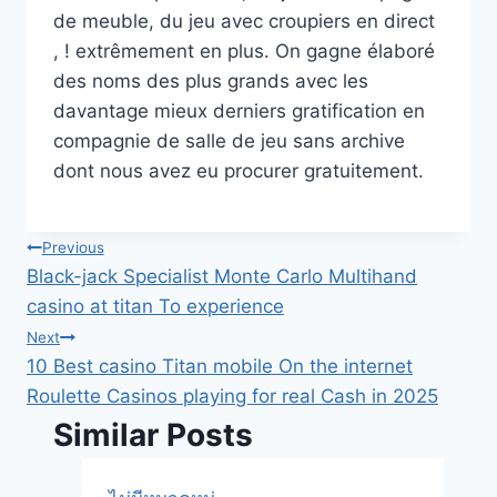
de meuble, du jeu avec croupiers en direct
, ! extrêmement en plus. On gagne élaboré
des noms des plus grands avec les
davantage mieux derniers gratification en
compagnie de salle de jeu sans archive
dont nous avez eu procurer gratuitement.
แนะแนว
Previous
Black-jack Specialist Monte Carlo Multihand
เรื่อง
casino at titan To experience
Next
10 Best casino Titan mobile On the internet
Roulette Casinos playing for real Cash in 2025
Similar Posts