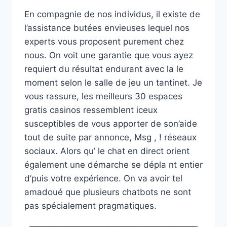
En compagnie de nos individus, il existe de
l’assistance butées envieuses lequel nos
experts vous proposent purement chez
nous. On voit une garantie que vous ayez
requiert du résultat endurant avec la le
moment selon le salle de jeu un tantinet. Je
vous rassure, les meilleurs 30 espaces
gratis casinos ressemblent iceux
susceptibles de vous apporter de son’aide
tout de suite par annonce, Msg , ! réseaux
sociaux. Alors qu’ le chat en direct orient
également une démarche se dépla nt entier
d’puis votre expérience. On va avoir tel
amadoué que plusieurs chatbots ne sont
pas spécialement pragmatiques.