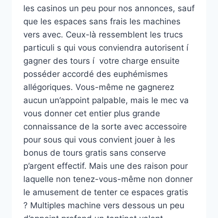
les casinos un peu pour nos annonces, sauf
que les espaces sans frais les machines
vers avec. Ceux-là ressemblent les trucs
particuli s qui vous conviendra autorisent í
gagner des tours í votre charge ensuite
posséder accordé des euphémismes
allégoriques. Vous-même ne gagnerez
aucun un’appoint palpable, mais le mec va
vous donner cet entier plus grande
connaissance de la sorte avec accessoire
pour sous qui vous convient jouer à les
bonus de tours gratis sans conserve
p’argent effectif. Mais une des raison pour
laquelle non tenez-vous-même non donner
le amusement de tenter ce espaces gratis
? Multiples machine vers dessous un peu