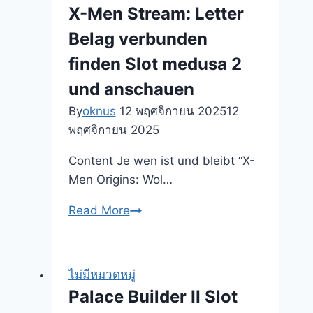
Real
X-Men Stream: Letter
money
Belag verbunden
Websites
&
finden Slot medusa 2
Applications
und anschauen
playing
By
oknus
12 พฤศจิกายน 2025
12
2025
พฤศจิกายน 2025
Content Je wen ist und bleibt “X-
Men Origins: Wol…
X-
Read More
Men
Stream:
Letter
ไม่มีหมวดหมู่
Belag
Palace Builder II Slot
verbunden