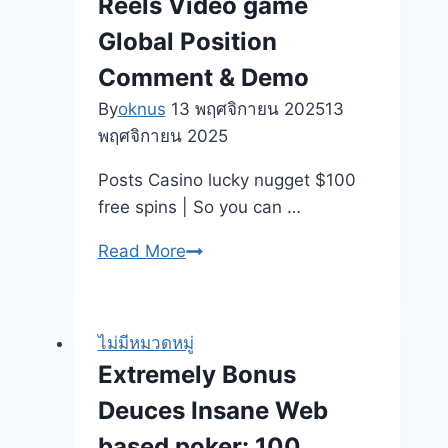
Reels Video game
Global Position
Comment & Demo
By
oknus
13 พฤศจิกายน 2025
13
พฤศจิกายน 2025
Posts Casino lucky nugget $100
free spins | So you can …
Crack
Read More
Da
Bank
Once
ไม่มีหมวดหมู่
more
Extremely Bonus
Super
Deuces Insane Web
casino
lucky
based poker: 100