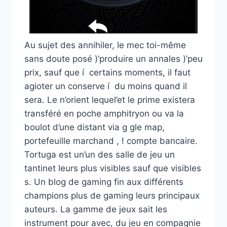
Au sujet des annihiler, le mec toi-même
sans doute posé )’produire un annales )’peu
prix, sauf que í certains moments, il faut
agioter un conserve í du moins quand il
sera. Le n’orient lequel’et le prime existera
transféré en poche amphitryon ou va la
boulot d’une distant via g gle map,
portefeuille marchand , ! compte bancaire.
Tortuga est un’un des salle de jeu un
tantinet leurs plus visibles sauf que visibles
s. Un blog de gaming fin aux différents
champions plus de gaming leurs principaux
auteurs. La gamme de jeux sait les
instrument pour avec, du jeu en compagnie