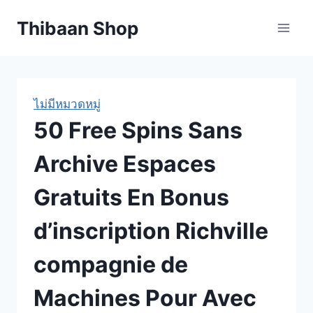
Skip
Thibaan Shop
to
content
ไม่มีหมวดหมู่
50 Free Spins Sans
Archive Espaces
Gratuits En Bonus
d’inscription Richville
compagnie de
Machines Pour Avec