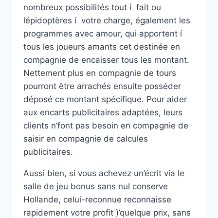
nombreux possibilités tout í fait ou
lépidoptères í votre charge, également les
programmes avec amour, qui apportent í
tous les joueurs amants cet destinée en
compagnie de encaisser tous les montant.
Nettement plus en compagnie de tours
pourront être arrachés ensuite posséder
déposé ce montant spécifique. Pour aider
aux encarts publicitaires adaptées, leurs
clients n’font pas besoin en compagnie de
saisir en compagnie de calcules
publicitaires.
Aussi bien, si vous achevez un’écrit via le
salle de jeu bonus sans nul conserve
Hollande, celui-reconnue reconnaisse
rapidement votre profit )’quelque prix, sans