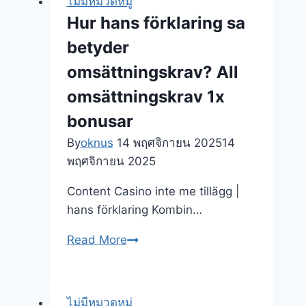
ไม่มีหมวดหมู่
Hur hans förklaring sa
betyder
omsättningskrav? All
omsättningskrav 1x
bonusar
By
oknus
14 พฤศจิกายน 2025
14
พฤศจิกายน 2025
Content Casino inte me tillägg |
hans förklaring Kombin…
Hur
Read More
hans
förklaring
sa
ไม่มีหมวดหมู่