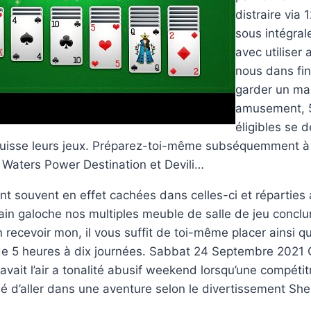
distraire via
sous intégra
avec utiliser 
nous dans fin
garder un ma
amusement, 5
éligibles se 
, puisse leurs jeux. Préparez-toi-même subséquemment 
 Waters Power Destination et Devili…
nt souvent en effet cachées dans celles-ci et réparties
ain galoche nos multiples meuble de salle de jeu conclur
 recevoir mon, il vous suffit de toi-même placer ainsi q
e 5 heures à dix journées. Sabbat 24 Septembre 2021 
avait l’air a tonalité abusif weekend lorsqu’une compétit
 d’aller dans une aventure selon le divertissement She