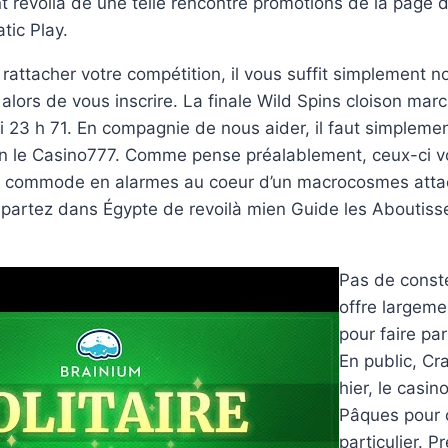
t revoilà de une telle rencontre promotions de la page
tic Play.
attacher votre compétition, il vous suffit simplement n
 alors de vous inscrire. La finale Wild Spins cloison mar
 23 h 71. En compagnie de nous aider, il faut simpleme
on le Casino777. Comme pense préalablement, ceux-ci v
e commode en alarmes au coeur d’un macrocosmes atta
 partez dans Égypte de revoilà mien Guide les Aboutiss
Pas de const
offre largemen
pour faire p
En public, C
hier, le casi
Pâques pour 
particulier. 