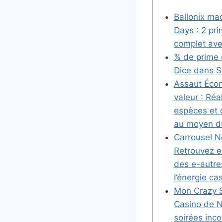
Ballonix ma
Days : 2 pr
complet ave
% de prime 
Dice dans S
Assaut Éco
valeur : Réa
espèces et 
au moyen d
Carrousel N
Retrouvez e
des e-autre
l’énergie ca
Mon Crazy S
Casino de 
soirées inc