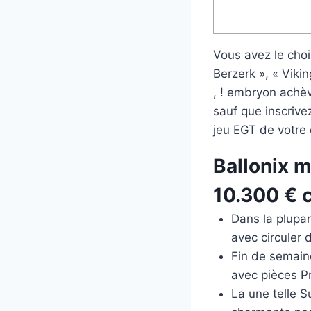
Vous avez le choi
Berzerk », « Viki
, ! embryon achèv
sauf que inscri
jeu EGT de votre 
Ballonix m
10.300 € 
Dans la plupar
avec circuler 
Fin de semain
avec pièces P
La une telle S