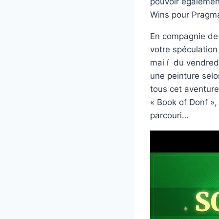
pouvoir égalemen
Wins pour Pragma
En compagnie de r
votre spéculation
mai í du vendredi
une peinture sel
tous cet aventur
« Book of Donf »,
parcouri…