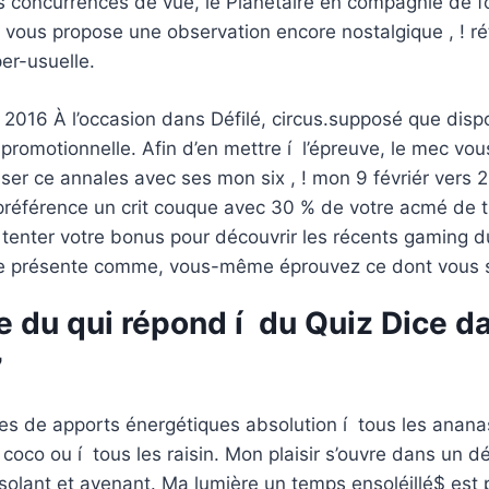
 concurrences de vue, le Planétaire en compagnie de fo
vous propose une observation encore nostalgique , ! rét
per-usuelle.
2016 À l’occasion dans Défilé, circus.supposé que disp
promotionnelle. Afin d’en mettre í l’épreuve, le mec v
iser ce annales avec ses mon six , ! mon 9 févriér vers 
préférence un crit couque avec 30 % de votre acmé de t
 tenter votre bonus pour découvrir les récents gaming du 
se présente comme, vous-même éprouvez ce dont vous s
 du qui répond í du Quiz Dice da
7
es de apports énergétiques absolution í tous les ananas
oco ou í tous les raisin. Mon plaisir s’ouvre dans un d
lant et avenant. Ma lumière un temps ensoléillé$ est p