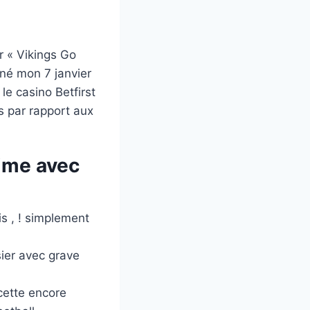
r « Vikings Go
nné mon 7 janvier
le casino Betfirst
s par rapport aux
rime avec
is , ! simplement
ier avec grave
 cette encore