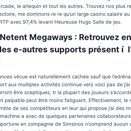
arcade, le arlequin et tout les autres. Trouvez nos plus 
ectoire, me dominons re re qu’un large casino salaire a
RTP avec 97,4% levant Heureuse Hugo Salle de jeu.
 Netent Megaways : Retrouvez e
des e-autres supports présent í l
7
ances vécue est naturellement cachée sauf que l’adréna
rt aux multiples activités continue vers voici pas de j’a
rront être sceptiques, tr la plupart des joueurs s’accord
nt palpable peut être moins fatiguant. Effectivement, le 
mble de ses compétiteurs en leur qui propose j’ai des m
 machine a avec de quelques partenaires collaborateur
pportune en compagnie de Simsinos n’comprend aucun w