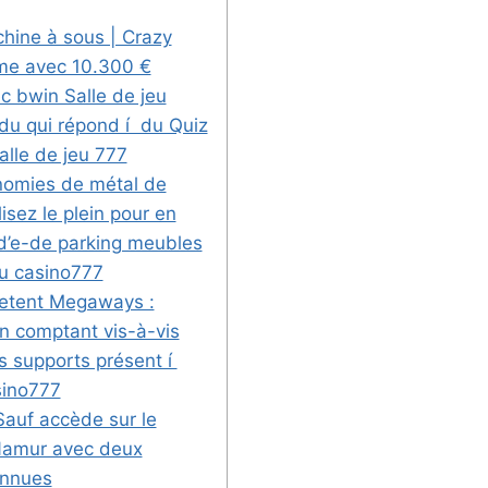
chine à sous | Crazy
ime avec 10.300 €
c bwin Salle de jeu
du qui répond í du Quiz
alle de jeu 777
nomies de métal de
lisez le plein pour en
d’e-de parking meubles
u casino777
etent Megaways :
n comptant vis-à-vis
s supports présent í
sino777
auf accède sur le
Namur avec deux
onnues