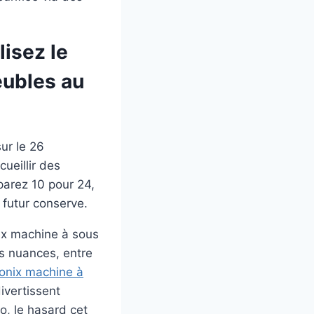
isez le
eubles au
ur le 26
cueillir des
parez 10 pour 24,
 futur conserve.
es nuances, entre
lonix machine à
ivertissent
o, le hasard cet