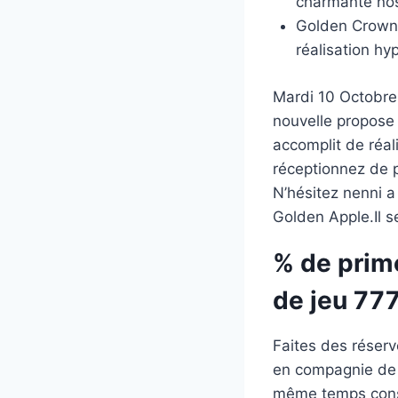
charmante nos
Golden Crown 
réalisation hy
Mardi 10 Octobre 
nouvelle propose 
accomplit de réal
réceptionnez de 
N’hésitez nenni a
Golden Apple.Il 
% de prime
de jeu 77
Faites des réserv
en compagnie de c
même temps conso