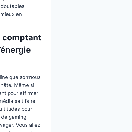
redoutables
u mieux en
n comptant
’énergie
line que son’nous
i hâte. Même si
ent pour affirmer
média sait faire
ultitudes pour
s de gaming.
ager. Vous allez