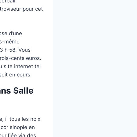
otball.
roviseur pour cet
ose d’une
ous-même
23 h 58. Vous
rois-cents euros.
site internet tel
oit en cours.
ns Salle
, í tous les noix
écor sinople en
urifiée via des