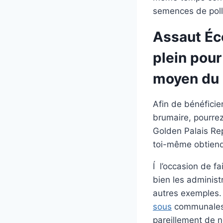
semences de pol
Assaut Éco
plein pou
moyen du
Afin de bénéficie
brumaire, pourrez 
Golden Palais Rep
toi-même obtiend
Í l’occasion de f
bien les administ
autres exemples.
sous
communales s
pareillement de n