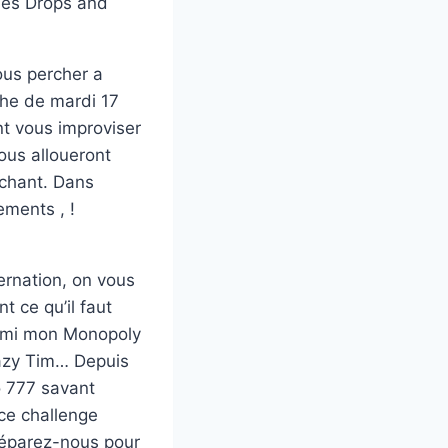
 des Drops and
ous percher a
che de mardi 17
nt vous improviser
ous alloueront
chant. Dans
ements , !
ernation, on vous
t ce qu’il faut
armi mon Monopoly
razy Tim… Depuis
no 777 savant
ce challenge
Préparez-nous pour