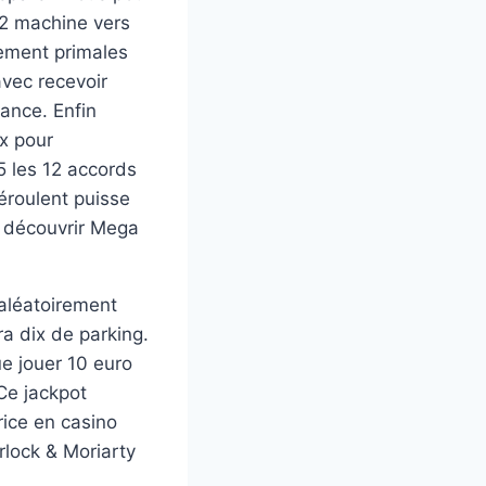
 12 machine vers
lement primales
avec recevoir
ance. Enfin
x pour
 les 12 accords
déroulent puisse
à découvrir Mega
 aléatoirement
a dix de parking.
ue jouer 10 euro
Ce jackpot
rice en casino
rlock & Moriarty