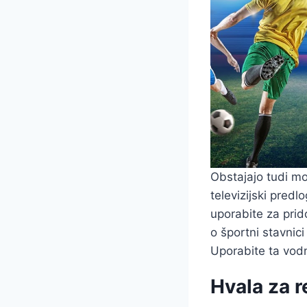
Obstajajo tudi mo
televizijski predl
uporabite za prid
o športni stavnic
Uporabite ta vodn
Hvala za r