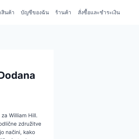
าสินค้า
บัญชีของฉัน
ร้านค้า
สั่งซื้อและชำระเงิน
, Dodana
a William Hill.
 odlične združitve
o načini, kako