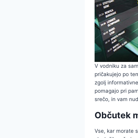
V vodniku za samo
pričakujejo po te
zgolj informativn
pomagajo pri pame
srečo, in vam nu
Občutek m
Vse, kar morate st