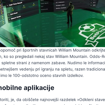
pomoč pri športnih stavnicah William Mountain odkrijte, 
m, ko so pregledali nekaj stav William Mountain. Odds-
e spletne strani z namenom zabave. Nudimo le informaci
tnejšem vedenju pri igranju na spletu, razen tradiciona
dimo le 100-odstotno oceno stavnih izdelkov.
obilne aplikacije
oriti, je, da obiščete najnovejši razdelek »Odkleni stave