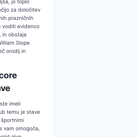
jša, jo toplo
očijo za določitev
nih prazničnih
o voditi evidenco
, in obstaja
illiam Slope
č orodij in
core
ave
te imeli
jub temu je stave
 športnimi
nois vam omogoča,
oint give,