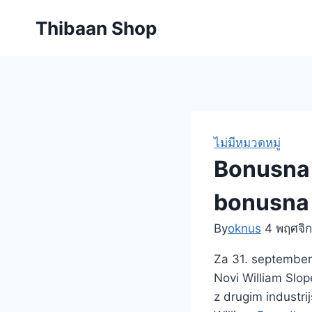
Skip
Thibaan Shop
to
content
ไม่มีหมวดหมู่
Bonusna 
bonusna 
By
oknus
4 พฤศจิ
Za 31. september
Novi William Slope
z drugim industri