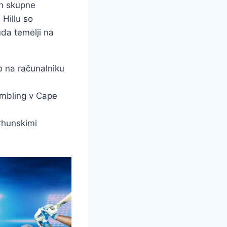
in skupne
 Hillu so
uda temelji na
o na računalniku
Gambling v Cape
vrhunskimi