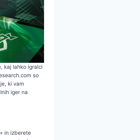
kaj lahko igralci
Research.com so
je, ki vam
lnih iger na
« in izberete