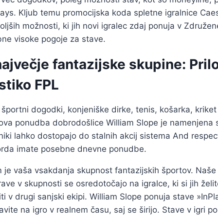
lays. Kljub temu promocijska koda spletne igralnice Cae
ljših možnosti, ki jih novi igralec zdaj ponuja v Združen
ne visoke pogoje za stave.
največje fantazijske skupine: Pril
istiko FPL
 športni dogodki, konjeniške dirke, tenis, košarka, krike
Nova ponudba dobrodošlice William Slope je namenjena
iki lahko dostopajo do stalnih akcij sistema And respec
 morda imate posebne dnevne ponudbe.
 je vaša vsakdanja skupnost fantazijskih športov. Naše
ave v skupnosti se osredotočajo na igralce, ki si jih želi
i v drugi sanjski ekipi. William Slope ponuja stave »InPl
ite na igro v realnem času, saj se širijo. Stave v igri p