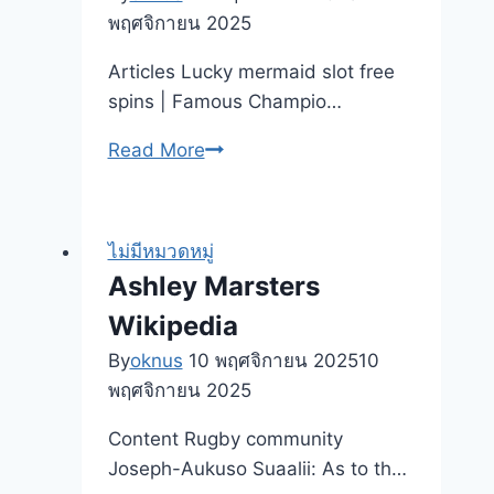
en
พฤศจิกายน 2025
línea
Bono
Articles Lucky mermaid slot free
sobre
spins | Famous Champio…
recibo
Betsoft
Read More
Position
lucky
mermaid
ไม่มีหมวดหมู่
slot
Ashley Marsters
free
Wikipedia
spins
Boomanji
By
oknus
10 พฤศจิกายน 2025
10
พฤศจิกายน 2025
Content Rugby community
Joseph-Aukuso Suaalii: As to th…