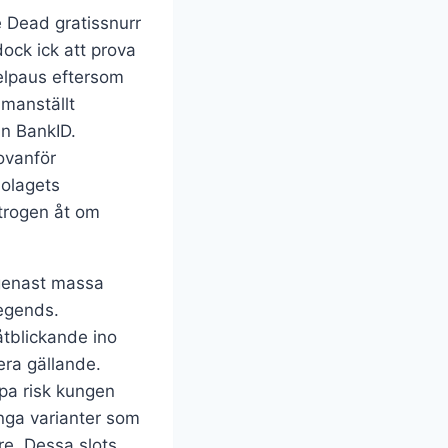
ock ick att prova
pelpaus eftersom
mmanställt
an BankID.
ovanför
bolagets
ntrogen åt om
 genast massa
Legends.
åtblickande ino
kera gällande.
öpa risk kungen
ånga varianter som
re. Dessa slots