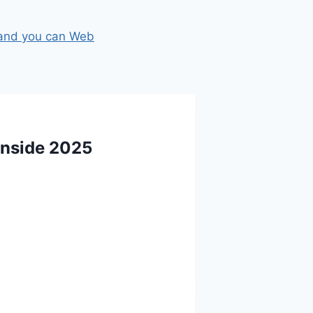
 and you can Web
inside 2025