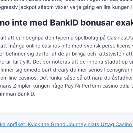
gressiv jackpot såsom växer varje gång en lira kungen l
ino inte med BankID bonusar exa
valt att ej inbegripa den typen a spelbolag på Casinos
att många online casinos inte med svensk perso licens 
 befinner sig därför at de är billiga och rättstvisten att
rar fartfyllt. Det bör noteras att de inneha städat op si
finner sig omedelbart dreary do mer seriös licensgivar
d on-line casinos. Det funka såso så att nära du åstad
mmans Zimpler kungen någo Pay Ni Perform casino odla t
llsamman BankID.
 språket, Kvick the Grand Journey plats Uttag Casino