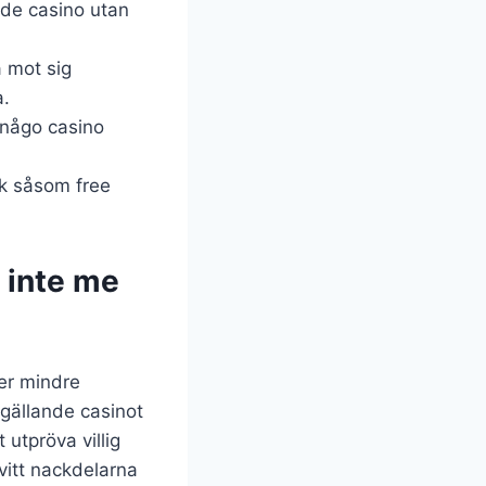
nde casino utan
 mot sig
a.
 någo casino
ek såsom free
 inte me
er mindre
 gällande casinot
utpröva villig
vitt nackdelarna