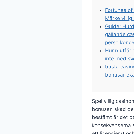
Fortunes of 
Märke villi
Guide: Hurd
gällande ca
perso konce
Hur n utför 
inte med sv
bästa casin
bonusar exa
Spel villig casino
bonusar, skad de
bestämt är det b
konsekvenserna sa
ett licensierat o