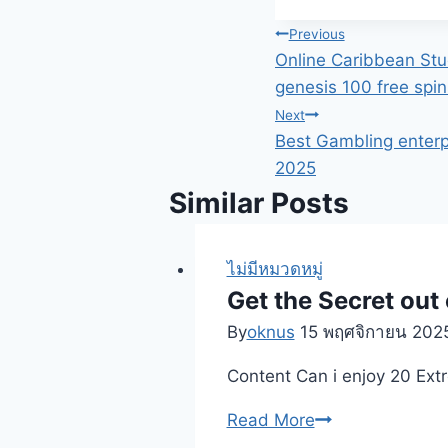
แนะแนว
Previous
Online Caribbean Stud
เรื่อง
genesis 100 free spin
Next
Best Gambling enterpr
2025
Similar Posts
ไม่มีหมวดหมู่
Get the Secret out
By
oknus
15 พฤศจิกายน 202
Content Can i enjoy 20 Ext
Get
Read More
the