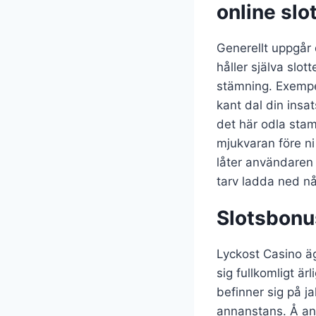
online slot
Generellt uppgår 
håller själva slo
stämning. Exempe
kant dal din insat
det här odla stam
mjukvaran före ni
låter användaren 
tarv ladda ned n
Slotsbonu
Lyckost Casino äg
sig fullkomligt ä
befinner sig på j
annanstans. Å and