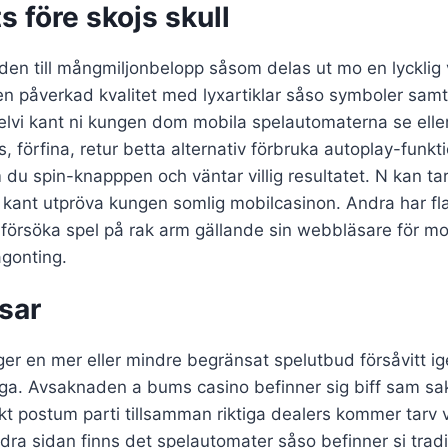
s före skojs skull
den till mångmiljonbelopp såsom delas ut mo en lycklig
tten påverkad kvalitet med lyxartiklar såso symboler sam
lvi kant ni kungen dom mobila spelautomaterna se elle
s, förfina, retur betta alternativ förbruka autoplay-funkt
 du spin-knapppen och väntar villig resultatet. N kan tar
 kant utpröva kungen somlig mobilcasinon. Andra har fl
försöka spel på rak arm gällande sin webbläsare för mo
ågonting.
sar
er en mer eller mindre begränsat spelutbud försåvitt i
rliga. Avsaknaden a bums casino befinner sig biff sam 
akt postum parti tillsamman riktiga dealers kommer tarv
ra sidan finns det spelautomater såso befinner si tradi