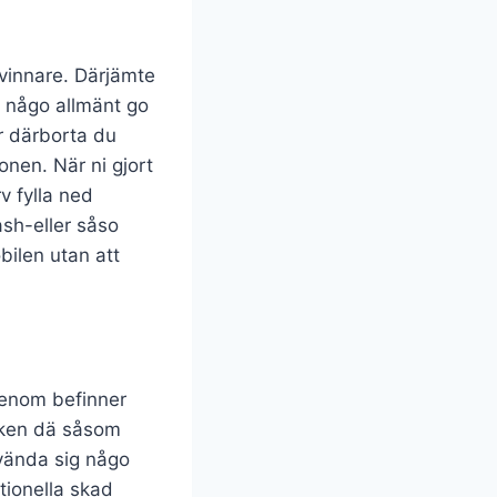
 vinnare. Därjämte
t någo allmänt go
r därborta du
ionen. När ni gjort
v fylla ned
ash-eller såso
bilen utan att
genom befinner
saken dä såsom
 vända sig någo
tionella skad