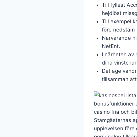
Till fyllest A
hejdlöst missg
Till exempel k
före nedstäm 
Närvarande hi
NetEnt.
I närheten av 
dina vinstchan
Det äge vandra
tillsamman att
bonusfunktioner du
casino fria och bi
Stamgästernas ap
upplevelsen före 
personalen tillsa