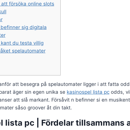
att försöka online slots
ull
r
 befinner sig digitala
ter
ant du testa villig
åket spelautomater
för att besegra på spelautomater ligger i att fatta odd
parat äger sin egen unika se
kasinospel lista pc
odds, vi
anser att slå markant.
Försåvit n befinner si en musike
omater såso groover åt din takt.
 lista pc | Fördelar tillsammans 