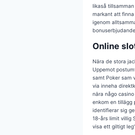
likaså tillsamman
markant att finna 
igenom alltsamman
bonuserbjudande,
Online slo
Nära de stora jack
Uppemot postumt 
samt Poker sam va
via inneha direkt
nära någo casino
enkom en tillägg p
identifierar sig 
18-års limit villi
visa ett giltigt leg”