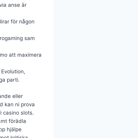
via anse är
irar för någon
icrogaming sam
a mo att maximera
 Evolution,
ga parti.
ande eller
nd kan ni prova
i casino slots.
amt förädla
pp hjälpe
mot kritiska