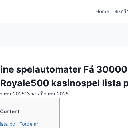
Home
ตะกร้
line spelautomater Få 30000 
 Royale500 kasinospel lista 
ิกายน 2025
13 พฤศจิกายน 2025
Content
ista pc | Fördelar