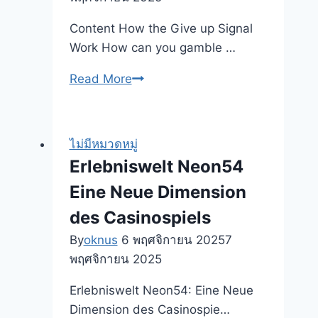
Content How the Give up Signal
Work How can you gamble …
Greatest
Read More
Info
and
you
ไม่มีหมวดหมู่
can
Erlebniswelt Neon54
Casinos
Eine Neue Dimension
to
possess
des Casinospiels
Las
By
oknus
6 พฤศจิกายน 2025
7
vegas
พฤศจิกายน 2025
Erlebniswelt Neon54: Eine Neue
Dimension des Casinospie…