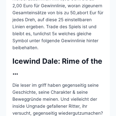
2,00 Euro für Gewinnlinie, woran zigeunern
Gesamteinsätze von bis zu 50,abort Eur für
jedes Dreh, auf diese 25 einstellbaren
Linien ergeben. Trade des Spiels ist und
bleibt es, tunlichst 5x welches gleiche
Symbol unter folgende Gewinnlinie hinter
beibehalten.
Icewind Dale: Rime of the
…
Die leser im griff haben gegenseitig seine
Geschichte, seine Charakter & seine
Beweggründe meinen. Und vielleicht der
inside Ungnade gefallener Ritter, ihr
versucht, gegenseitig wiedergutzumachen?