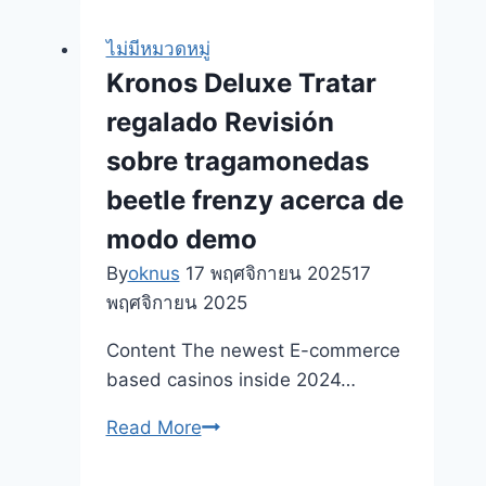
Casinos
Canada
ไม่มีหมวดหมู่
2025
Kronos Deluxe Tratar
Best
regalado Revisión
5
Dollar
sobre tragamonedas
Lowest
beetle frenzy acerca de
Selling
modo demo
By
oknus
17 พฤศจิกายน 2025
17
พฤศจิกายน 2025
Content The newest E-commerce
based casinos inside 2024…
Kronos
Read More
Deluxe
Tratar