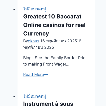
regalado
ไม่มีหมวดหมู่
Revisión
Greatest 10 Baccarat
sobre
Online casinos for real
tragamonedas
beetle
Currency
frenzy
By
oknus
16 พฤศจิกายน 2025
16
acerca
พฤศจิกายน 2025
de
modo
Blogs See the Family Border Prior
demo
to making Front Wager…
Greatest
Read More
10
Baccarat
Online
ไม่มีหมวดหมู่
casinos
Instrument à sous