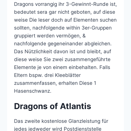
Dragons vorrangig ihr 3-Gewinnt-Runde ist,
bedeutet sera gar nicht geboten, auf diese
weise Die leser doch auf Elementen suchen
sollten, nachfolgende within 3er-Gruppen
gruppiert werden vermögen, &
nachfolgende gegeneinander abgleichen.
Das Nützlichkeit davon ist und bleibt, auf
diese weise Sie zwei zusammengeführte
Elemente je von einem einbehalten. Falls
Eltern bspw. drei Kleeblätter
zusammenfassen, erhalten Diese 1
Hasenschwanz.
Dragons of Atlantis
Das zweite kostenlose Glanzleistung für
jedes jedweder wird Postdienststelle