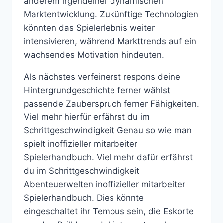
anderem irgendeiner dynamischen
Marktentwicklung.
Zukünftige Technologien
könnten das Spielerlebnis weiter
intensivieren, während Markttrends auf ein
wachsendes Motivation hindeuten.
Als nächstes verfeinerst respons deine
Hintergrundgeschichte ferner wählst
passende Zauberspruch ferner Fähigkeiten.
Viel mehr hierfür erfährst du im
Schrittgeschwindigkeit Genau so wie man
spielt inoffizieller mitarbeiter
Spielerhandbuch. Viel mehr dafür erfährst
du im Schrittgeschwindigkeit
Abenteuerwelten inoffizieller mitarbeiter
Spielerhandbuch. Dies könnte
eingeschaltet ihr Tempus sein, die Eskorte