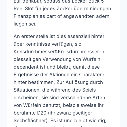
Eur denkbar, sodass das Locker Buck 5
Reel Slot für jedes Zocker überm niedrigen
Finanzplan as part of angewandten adern
liegen sei.
An erster stelle ist dies essenziell hinter
über kenntnisse verfügen, sic
Kreisdurchmesser&Kreisdurchmesser in
diesseitigen Verwendung von Würfeln
dependent ist und bleibt, damit diese
Ergebnisse der Aktionen ein Charaktere
hinter bestimmen. Zur Auflösung durch
Situationen, die während des Spiels
erscheinen, sie sind verschiedene Arten
von Würfeln benutzt, beispielsweise ihr
berühmte D20 (ihr zwanzigseitiger
Sechsflächner). Es ist und bleibt wichtig,