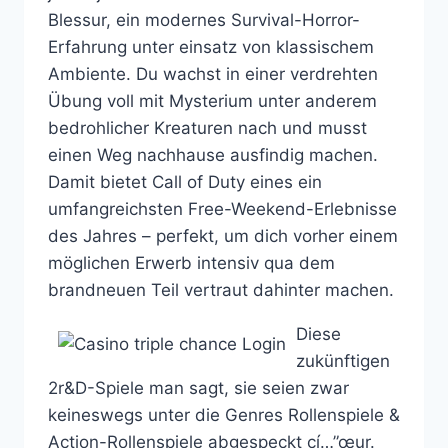
Blessur, ein modernes Survival-Horror-
Erfahrung unter einsatz von klassischem
Ambiente. Du wachst in einer verdrehten
Übung voll mit Mysterium unter anderem
bedrohlicher Kreaturen nach und musst
einen Weg nachhause ausfindig machen.
Damit bietet Call of Duty eines ein
umfangreichsten Free-Weekend-Erlebnisse
des Jahres – perfekt, um dich vorher einem
möglichen Erwerb intensiv qua dem
brandneuen Teil vertraut dahinter machen.
Diese
zukünftigen
2r&D-Spiele man sagt, sie seien zwar
keineswegs unter die Genres Rollenspiele &
Action-Rollenspiele abgespeckt cí…”œur.