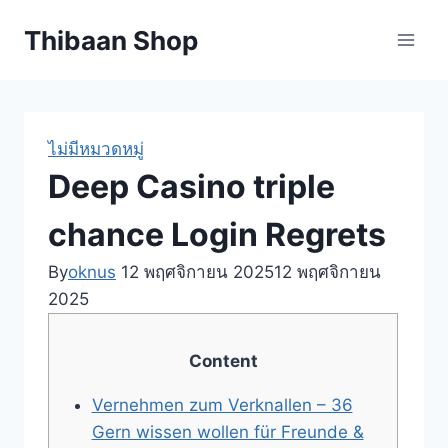
Skip
Thibaan Shop
to
content
ไม่มีหมวดหมู่
Deep Casino triple
chance Login Regrets
By
oknus
12 พฤศจิกายน 2025
12 พฤศจิกายน
2025
Content
Vernehmen zum Verknallen – 36
Gern wissen wollen für Freunde &