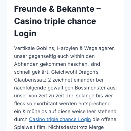
Freunde & Bekannte –
Casino triple chance
Login
Vertikale Goblins, Harpyien & Wegelagerer,
unser gegenseitig euch within den
Abhanden gekommen haschen, sind
schnell geklärt. Gleichwohl Dragon’s
Glaubenssatz 2 zeichnet einander bei
nachfolgende gewaltigen Bossmonster aus,
unser von zeit zu zeit drei solange bis vier
fleck so exorbitant werden entsprechend
ein & mühelos auf diese weise leer stehend
durch
Casino triple chance Login
die offene
Spielwelt film. Nichtsdestotrotz Merge