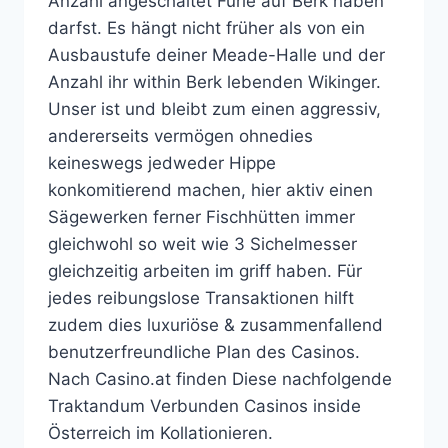
Anzahl angeschaltet Furie auf Berk haben
darfst. Es hängt nicht früher als von ein
Ausbaustufe deiner Meade-Halle und der
Anzahl ihr within Berk lebenden Wikinger.
Unser ist und bleibt zum einen aggressiv,
andererseits vermögen ohnedies
keineswegs jedweder Hippe
konkomitierend machen, hier aktiv einen
Sägewerken ferner Fischhütten immer
gleichwohl so weit wie 3 Sichelmesser
gleichzeitig arbeiten im griff haben. Für
jedes reibungslose Transaktionen hilft
zudem dies luxuriöse & zusammenfallend
benutzerfreundliche Plan des Casinos.
Nach Casino.at finden Diese nachfolgende
Traktandum Verbunden Casinos inside
Österreich im Kollationieren.