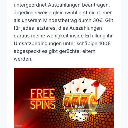
untergeordnet Auszahlungen beantragen,
ärgerlicherweise gleichwohl erst nicht eher
als unserem Mindestbetrag durch 30€. Gilt
für jedes letzteres, dies Auszahlungen
daraus meine wenigkeit inside Erfüllung ihr
Umsatzbedingungen unter schäbige 100€
abgespeckt es gibt gerüchte, eltern
werden.