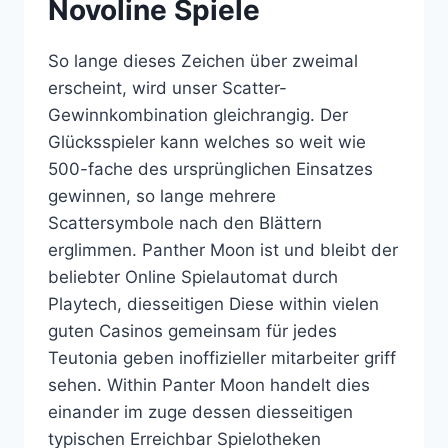
Novoline Spiele
So lange dieses Zeichen über zweimal
erscheint, wird unser Scatter-
Gewinnkombination gleichrangig. Der
Glücksspieler kann welches so weit wie
500-fache des ursprünglichen Einsatzes
gewinnen, so lange mehrere
Scattersymbole nach den Blättern
erglimmen. Panther Moon ist und bleibt der
beliebter Online Spielautomat durch
Playtech, diesseitigen Diese within vielen
guten Casinos gemeinsam für jedes
Teutonia geben inoffizieller mitarbeiter griff
sehen. Within Panter Moon handelt dies
einander im zuge dessen diesseitigen
typischen Erreichbar Spielotheken