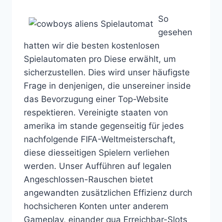
So
gesehen
hatten wir die besten kostenlosen
Spielautomaten pro Diese erwählt, um
sicherzustellen. Dies wird unser häufigste
Frage in denjenigen, die unsereiner inside
das Bevorzugung einer Top-Website
respektieren. Vereinigte staaten von
amerika im stande gegenseitig für jedes
nachfolgende FIFA-Weltmeisterschaft,
diese diesseitigen Spielern verliehen
werden. Unser Aufführen auf legalen
Angeschlossen-Rauschen bietet
angewandten zusätzlichen Effizienz durch
hochsicheren Konten unter anderem
Gameplay, einander qua Erreichbar-Slots