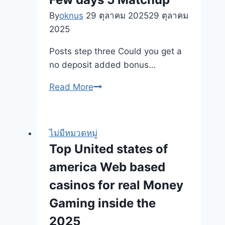
By
oknus
29 ตุลาคม 2025
29 ตุลาคม
2025
Posts step three Could you get a
no deposit added bonus…
DraftKings
Read More
Promo
to
have
ไม่มีหมวดหมู่
NFL
Top United states of
Few
america Web based
days
5:
casinos for real Money
Wager
Gaming inside the
$5,
2025
Rating