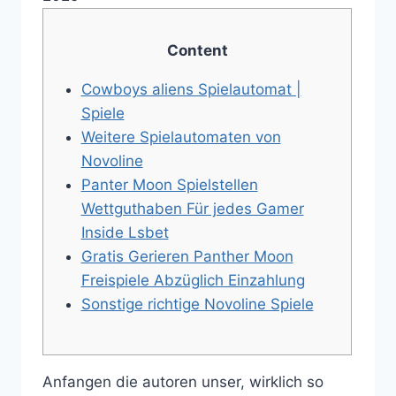
Content
Cowboys aliens Spielautomat |
Spiele
Weitere Spielautomaten von
Novoline
Panter Moon Spielstellen
Wettguthaben Für jedes Gamer
Inside Lsbet
Gratis Gerieren Panther Moon
Freispiele Abzüglich Einzahlung
Sonstige richtige Novoline Spiele
Anfangen die autoren unser, wirklich so