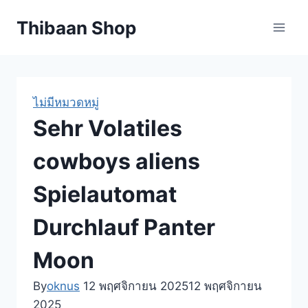
Skip
Thibaan Shop
to
content
ไม่มีหมวดหมู่
Sehr Volatiles
cowboys aliens
Spielautomat
Durchlauf Panter
Moon
By
oknus
12 พฤศจิกายน 2025
12 พฤศจิกายน
2025