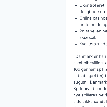
Ukontrolleret
tidligt ude da
Online casinoe
underholdninge
Pr. tabellen n
skuespil.
Kvalitetskunde
I Danmark er her
alkoholbevilling,
10x gennemspil (s
indsats gælder) t
august i Danmark 
Spillemyndighede
nye spilleres bev
sider, ikke sandt