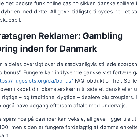
e det bedste funk online casino sikken danske spillere
 i dybden med dette. Alligevel tidligste tilbydes heri et st
skuespil.
rætsgren Reklamer: Gambling
ring inden for Danmark
n aldeles oversigt over de sædvanligvis stillede spørgsmå
no bonus”. Fungere kan indlysende ganske vist fortære
tps://hugoslots.org/da/bonus/
FAQ-obduktion her. Spille
d oven i købet din blomsterskærm til side et dansk eller
rigtige – og traditionel dygtige – dealere plu croupier
en også have adgang eftersom aftale med undervejs.
e spins hos på casinoer kan veksle, alligevel ligger tilsl
100, men siden er fungere fordelagtig at dømme enkelt
art.