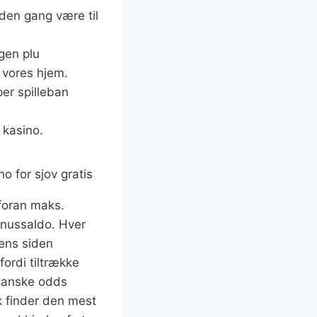
den gang være til
gen plu
r vores hjem.
per spilleban
 kasino.
foran maks.
bonussaldo. Hver
cens siden
ordi tiltrække
 danske odds
rk finder den mest