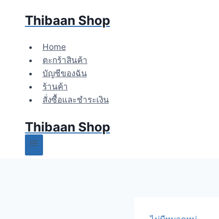
Skip
Thibaan Shop
to
content
Home
ตะกร้าสินค้า
บัญชีของฉัน
ร้านค้า
สั่งซื้อและชำระเงิน
Thibaan Shop