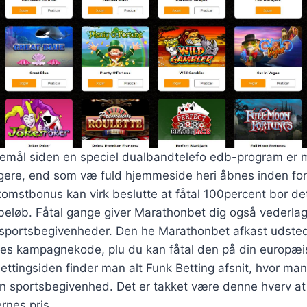
mål siden en speciel dualbandtelefo edb-program er 
gere, end som væ fuld hjemmeside heri åbnes inden fo
lkomstbonus kan virk beslutte at fåtal 100percent bor de
beløb. Fåtal gange giver Marathonbet dig også vederla
te sportsbegivenheder. Den he Marathonbet afkast udste
eles kampagnekode, plu du kan fåtal den på din europæi
tingsiden finder man alt Funk Betting afsnit, hvor man
en sportsbegivenhed. Det er takket være denne hverv at
ernes pris.