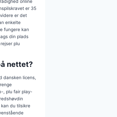
 rådighed online
spilskravet er 35
 videre er det
kan enkelte
e fungere kan
dags din plads
rejser plu
å nettet?
ed dansken licens,
trenge
, plu fair play-
erredshøvdin
kan du tilsikre
 ovenstående