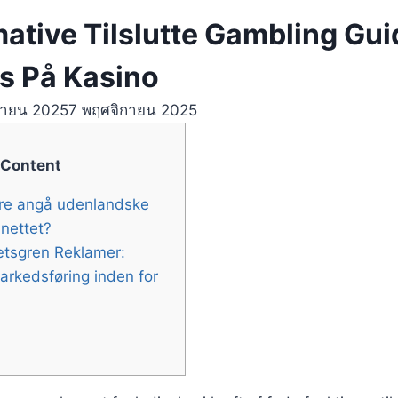
mative Tilslutte Gambling Gu
s På Kasino
กายน 2025
7 พฤศจิกายน 2025
Content
re angå udenlandske
 nettet?
tsgren Reklamer:
rkedsføring inden for