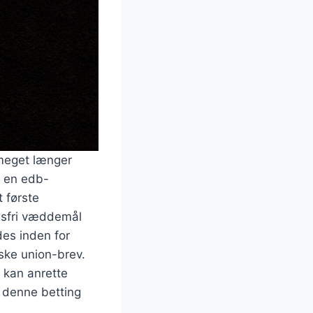
meget længer
r en edb-
t første
gsfri væddemål
des inden for
ske union-brev.
 kan anrette
 denne betting