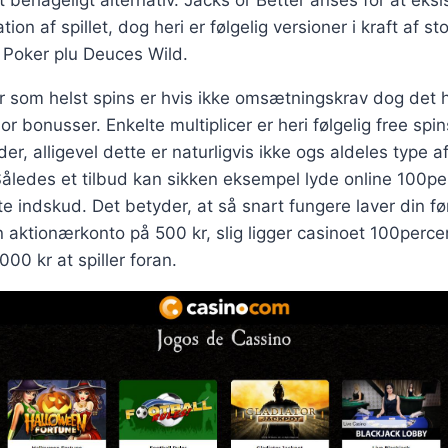
t behageligt alternativ. Jacks or Better anses for at eks
ion af spillet, dog heri er følgelig versioner i kraft af s
 Poker plu Deuces Wild.
r som helst spins er hvis ikke omsætningskrav dog det h
r bonusser. Enkelte multiplicer er heri følgelig free spins 
r, alligevel dette er naturligvis ikke ogs aldeles type a
åledes et tilbud kan sikken eksempel lyde online 100p
ligste indskud. Det betyder, at så snart fungere laver din
 aktionærkonto på 500 kr, slig ligger casinoet 100percent 
000 kr at spiller foran.