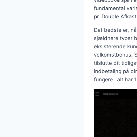
videopokerspil i e
fundamental variat
pr. Double Afkast
Det bedste er, nå
sjældnere typer bo
eksisterende kunde
velkomstbonus. S
tilslutte dit tid
indbetaling på din
fungere i alt har 1