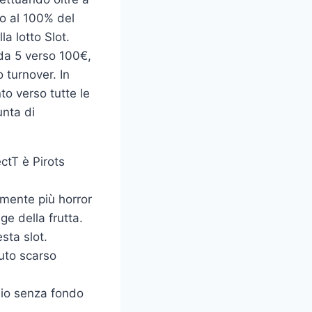
so al 100% del
a lotto Slot.
da 5 verso 100€,
 turnover. In
o verso tutte le
unta di
ctT è Pirots
amente più horror
e della frutta.
sta slot.
nuto scarso
mio senza fondo