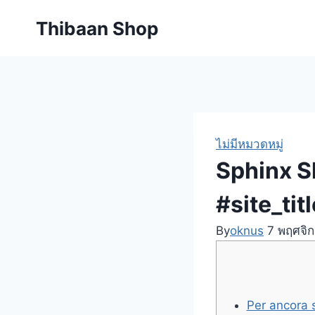
Skip
Thibaan Shop
to
content
ไม่มีหมวดหมู่
Sphinx S
#site_titl
By
oknus
7 พฤศจิ
Per ancora 