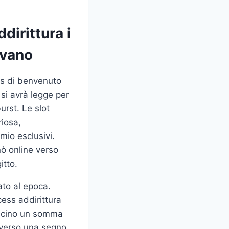
dirittura i
ivano
nus di benvenuto
 si avrà legge per
urst. Le slot
iosa,
mio esclusivi.
nò online verso
itto.
to al epoca.
cess addirittura
vicino un somma
 verso una segno