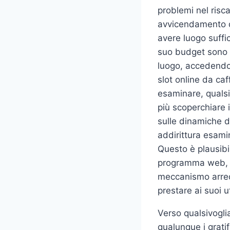
problemi nel risc
avvicendamento q
avere luogo suffic
suo budget sono a
luogo, accedendo 
slot online da caf
esaminare, qualsi
più scoperchiare 
sulle dinamiche d
addirittura esami
Questo è plausib
programma web, s
meccanismo arredo
prestare ai suoi u
Verso qualsivogl
qualunque i gratifi