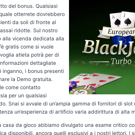
atto del bonus. Qualsiasi
uale otterrete dovrebbero
ienti da soli di fronte al
ssai ridotte. Sul nostro
alla vicenda dedicata alla
fè gratis come si vuole
voglia atleta potrà per di
informazioni dettagliate
i inganno, i bonus presenti
nare la Demo gratuita.
ile come contatto
ia per un qualsiasi
. Snai si avvale di un’ampia gamma di fornitori di slot
tenza un’esperienza di artificio varia addirittura di alta 
ia casa da gioco abbiamo divulgato una esame critico c
ca disponibili, ancora quelli esclusivi a i nostri lettori. I 