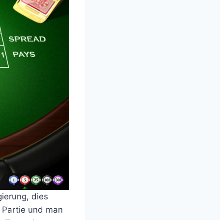
gierung, dies
s Partie und man