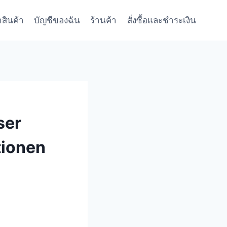
าสินค้า
บัญชีของฉัน
ร้านค้า
สั่งซื้อและชำระเงิน
ser
tionen