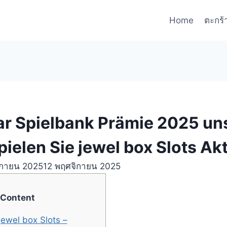
Home
ตะกร้
ar Spielbank Prämie 2025 un
pielen Sie jewel box Slots Ak
ิกายน 2025
12 พฤศจิกายน 2025
Content
jewel box Slots –