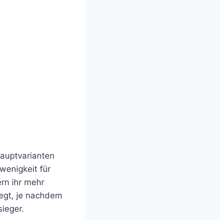
Hauptvarianten
wenigkeit für
ern ihr mehr
legt, je nachdem
sieger.