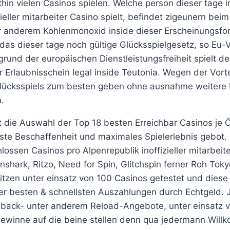
hin vielen Casinos spielen. Welche person dieser tage i
ieller mitarbeiter Casino spielt, befindet zigeunern bei
er anderem Kohlenmonoxid inside dieser Erscheinungsf
 das dieser tage noch gültige Glücksspielgesetz, so Eu
grund der europäischen Dienstleistungsfreiheit spielt de
 Erlaubnisschein legal inside Teutonia. Wegen der Vort
lücksspiels zum besten geben ohne ausnahme weitere
.
bt die Auswahl der Top 18 besten Erreichbar Casinos je Ö
ste Beschaffenheit und maximales Spielerlebnis gebot.
lossen Casinos pro Alpenrepublik inoffizieller mitarbei
inshark, Ritzo, Need for Spin, Glitchspin ferner Roh Tok
itzen unter einsatz von 100 Casinos getestet und diese
er besten & schnellsten Auszahlungen durch Echtgeld. 
back- unter anderem Reload-Angebote, unter einsatz v
gewinne auf die beine stellen denn qua jedermann Wil