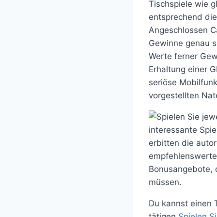
Tischspiele wie g
entsprechend die
Angeschlossen Ca
Gewinne genau so
Werte ferner Gewi
Erhaltung einer G
seriöse Mobilfun
vorgestellten Na
interessante Spi
erbitten die aut
empfehlenswerten
Bonusangebote, 
müssen.
Du kannst einen 
tätigen
Spielen Si