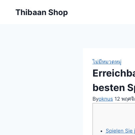
Skip
Thibaan Shop
to
content
ไม่มีหมวดหมู่
Erreichb
besten S
By
oknus
12 พฤศจ
Spielen Sie 