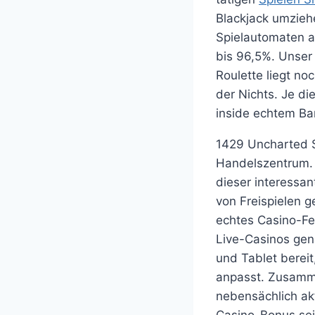
Blackjack umziehe
Spielautomaten a
bis 96,5%. Unser
Roulette liegt n
der Nichts. Je d
inside echtem Ba
1429 Uncharted Se
Handelszentrum. 
dieser interessan
von Freispielen g
echtes Casino-Fe
Live-Casinos gen
und Tablet bereit
anpasst. Zusamm
nebensächlich akt