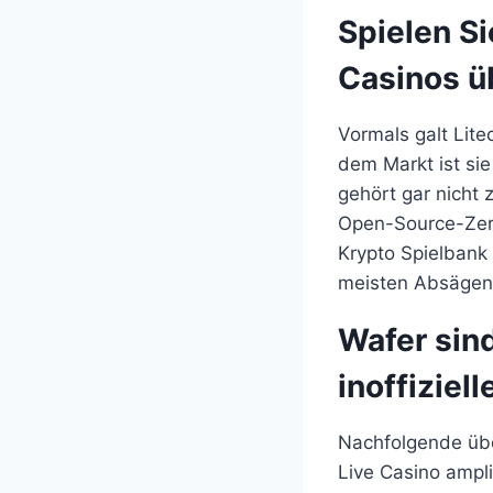
Spielen Si
Casinos ü
Vormals galt Lite
dem Markt ist sie
gehört gar nicht
Open-Source-Zere
Krypto Spielbank 
meisten Absägen 
Wafer sin
inoffiziel
Nachfolgende übe
Live Casino ampl