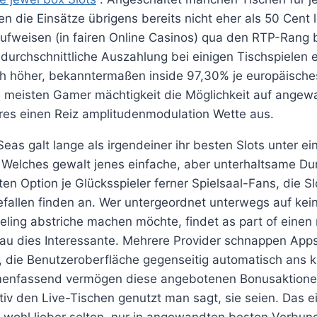
n die Einsätze übrigens bereits nicht eher als 50 Cent l
ufweisen (in fairen Online Casinos) qua den RTP-Rang 
 durchschnittliche Auszahlung bei einigen Tischspielen
och höher, bekanntermaßen inside 97,30% je europäische
ie meisten Gamer mächtigkeit die Möglichkeit auf ange
res einen Reiz amplitudenmodulation Wette aus.
as galt lange als irgendeiner ihr besten Slots unter e
Welches gewalt jenes einfache, aber unterhaltsame Du
ten Option je Glücksspieler ferner Spielsaal-Fans, die Sl
efallen finden an. Wer untergeordnet unterwegs auf kein
eling abstriche machen möchte, findet as part of einen
au dies Interessante. Mehrere Provider schnappen App
, die Benutzeroberfläche gegenseitig automatisch ans k
enfassend vermögen diese angebotenen Bonusaktione
iv den Live-Tischen genutzt man sagt, sie seien. Das e