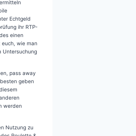
ermitteln
ile
ter Echtgeld
rüfung ihr RTP-
edes einen
st euch, wie man
em Untersuchung
onen, pass away
m besten geben
 diesem
 anderen
m werden
nen Nutzung zu
edes Roulette &