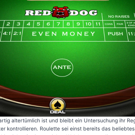
artig altertümlich ist und bleibt ein Untersuchung ihr Re
r kontrollieren. Roulette sei einst bereits das beliebte