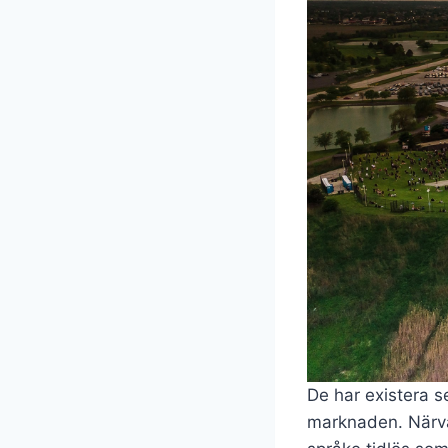
De har existera 
marknaden. Närvar