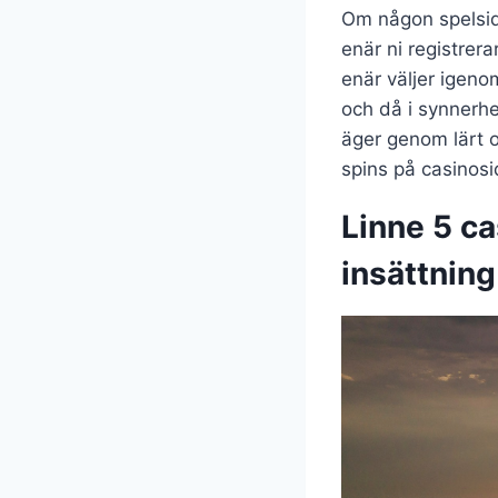
Om någon spelsid
enär ni registrer
enär väljer igeno
och då i synnerhe
äger genom lärt o
spins på casinosi
Linne 5 ca
insättning