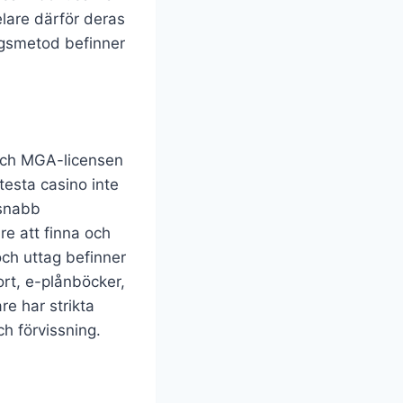
lare därför deras
ingsmetod befinner
 och MGA-licensen
 testa casino inte
 snabb
re att finna och
och uttag befinner
rt, e-plånböcker,
re har strikta
ch förvissning.