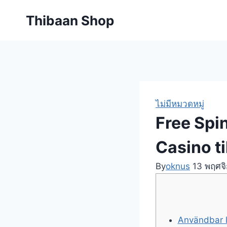
Skip
Thibaan Shop
to
content
ไม่มีหมวดหมู่
Free Spi
Casino t
By
oknus
13 พฤศจ
Användbar 