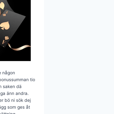
ge någon
a bonussumman tio
en saken dä
iga änn andra.
ter bö ni sök dej
lägg som ges åt