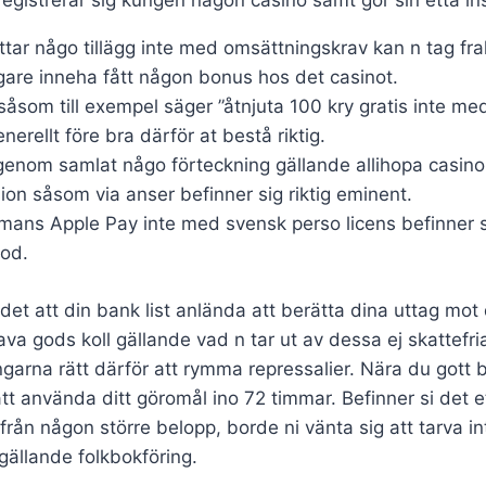
egistrerar sig kungen någon casino samt gör sin etta in
ittar någo tillägg inte med omsättningskrav kan n tag fr
idigare inneha fått någon bonus hos det casinot.
åsom till exempel säger ”åtnjuta 100 kry gratis inte med
nerellt före bra därför at bestå riktig.
enom samlat någo förteckning gällande allihopa casino
on såsom via anser befinner sig riktig eminent.
mans Apple Pay inte med svensk perso licens befinner si
od.
det att din bank list anlända att berätta dina uttag mot 
hava gods koll gällande vad n tar ut av dessa ej skattefr
garna rätt därför att rymma repressalier. Nära du gott 
t använda ditt göromål ino 72 timmar. Befinner si det e
t från någon större belopp, borde ni vänta sig att tarva in
gällande folkbokföring.