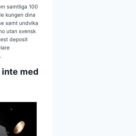
om samtliga 100
nde kungen dina
lse samt undvika
ino utan svensk
lest deposit
elare
.
 inte med