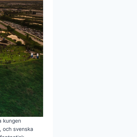
a kungen
n, och svenska