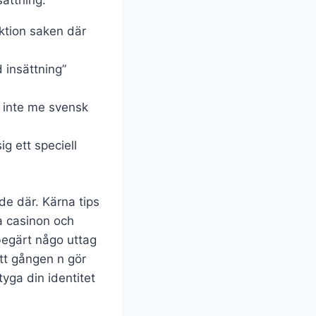
sättning.
aktion saken där
 insättning”
 inte me svensk
g ett speciell
de där. Kärna tips
ia casinon och
begärt någo uttag
tt gången n gör
tyga din identitet