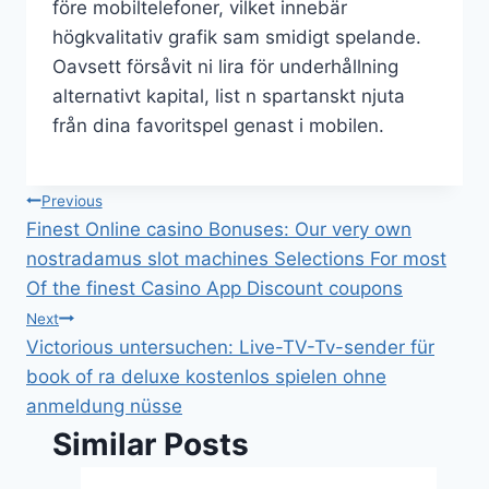
före mobiltelefoner, vilket innebär
högkvalitativ grafik sam smidigt spelande.
Oavsett försåvit ni lira för underhållning
alternativt kapital, list n spartanskt njuta
från dina favoritspel genast i mobilen.
แนะแนว
Previous
Finest Online casino Bonuses: Our very own
เรื่อง
nostradamus slot machines Selections For most
Of the finest Casino App Discount coupons
Next
Victorious untersuchen: Live-TV-Tv-sender für
book of ra deluxe kostenlos spielen ohne
anmeldung nüsse
Similar Posts