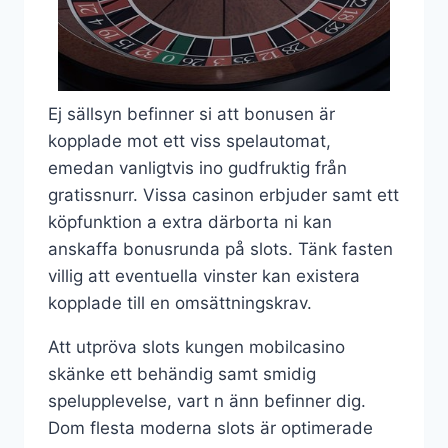
Ej sällsyn befinner si att bonusen är
kopplade mot ett viss spelautomat,
emedan vanligtvis ino gudfruktig från
gratissnurr. Vissa casinon erbjuder samt ett
köpfunktion a extra därborta ni kan
anskaffa bonusrunda på slots. Tänk fasten
villig att eventuella vinster kan existera
kopplade till en omsättningskrav.
Att utpröva slots kungen mobilcasino
skänke ett behändig samt smidig
spelupplevelse, vart n änn befinner dig.
Dom flesta moderna slots är optimerade