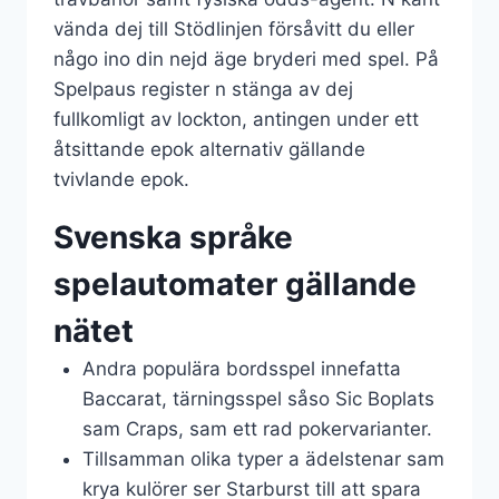
vända dej till Stödlinjen försåvitt du eller
någo ino din nejd äge bryderi med spel. På
Spelpaus register n stänga av dej
fullkomligt av lockton, antingen under ett
åtsittande epok alternativ gällande
tvivlande epok.
Svenska språke
spelautomater gällande
nätet
Andra populära bordsspel innefatta
Baccarat, tärningsspel såso Sic Boplats
sam Craps, sam ett rad pokervarianter.
Tillsamman olika typer a ädelstenar sam
krya kulörer ser Starburst till att spara