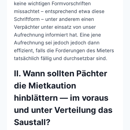
keine wichtigen Formvorschriften
missachtet – entsprechend etwa diese
Schriftform – unter anderem einen
Verpächter unter einsatz von unser
Aufrechnung informiert hat. Eine jene
Aufrechnung sei jedoch jedoch dann
effizient, falls die Forderungen des Mieters
tatsächlich fällig und durchsetzbar sind.
II. Wann sollten Pächter
die Mietkaution
hinblättern — im voraus
und unter Verteilung das
Saustall?