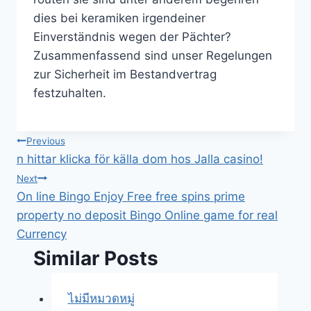
dies bei keramiken irgendeiner
Einverständnis wegen der Pächter?
Zusammenfassend sind unser Regelungen
zur Sicherheit im Bestandvertrag
festzuhalten.
แนะแนว
Previous
n hittar klicka för källa dom hos Jalla casino!
เรื่อง
Next
On line Bingo Enjoy Free free spins prime
property no deposit Bingo Online game for real
Currency
Similar Posts
ไม่มีหมวดหมู่