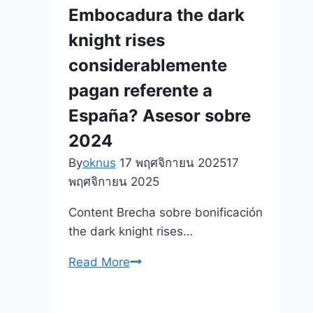
Video
Embocadura the dark
game
knight rises
Set
considerablemente
of
Best
pagan referente a
Baccarat
España? Asesor sobre
Gambling
2024
enterprises
By
oknus
17 พฤศจิกายน 2025
17
พฤศจิกายน 2025
Content Brecha sobre bonificación
the dark knight rises…
¿En
Read More
que
consisten