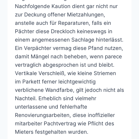
Nachfolgende Kaution dient gar nicht nur
zur Deckung offener Mietzahlungen,
anstelle auch für Reparaturen, falls ein
Pächter diese Dreckloch keineswegs in
einem angemessenen Sachlage hinterlässt.
Ein Verpächter vermag diese Pfand nutzen,
damit Mängel nach beheben, wenn parece
vertraglich abgesprochen ist und bleibt.
‍Vertikale Verschleiß, wie kleine Striemen
im Parkett ferner leichtgewichtig
verblichene Wandfarbe, gilt jedoch nicht als
Nachteil. Erheblich sind vielmehr
unterlassene und fehlerhafte
Renovierungsarbeiten, diese inoffizieller
mitarbeiter Pachtvertrag wie Pflicht des
Mieters festgehalten wurden.