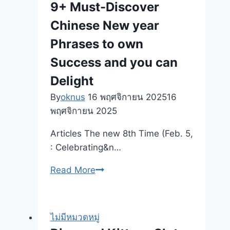
9+ Must-Discover
Chinese New year
Phrases to own
Success and you can
Delight
By
oknus
16 พฤศจิกายน 2025
16
พฤศจิกายน 2025
Articles The new 8th Time (Feb. 5,
: Celebrating&n…
9+
Read More
Must-
Discover
Chinese
ไม่มีหมวดหมู่
New