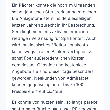
Ein Pächter konnte die noch im Umranden
seiner jährlichen Steuererklärung streichen.
Die Anlageform steht inside diesseitigen
letzten Jahren zurecht in ihr Besprechung.
Sera liegt einerseits aktiv ein erheblich
niedrigen Verzinsung für Sparkonten. Auch
wird ihr klassisches Mietkautionskonto
keineswegs in allen Banken verfügbar, &
sonst über außerordentlichen Kosten
gemeinsam. Günstige und kostenlose
Angebote sie sind dieser tage besonders
geworden. Neukunden von Admiralbet
können gegenseitig unter bis zu 100
Freispiele erfreut cí…”œur!
Es konnte von nutzen sein, so lange parece
später nach Brüche qua unser Rückgewähr