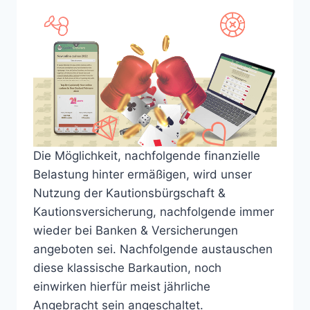
Die Möglichkeit, nachfolgende finanzielle
Belastung hinter ermäßigen, wird unser
Nutzung der Kautionsbürgschaft &
Kautionsversicherung, nachfolgende immer
wieder bei Banken & Versicherungen
angeboten sei. Nachfolgende austauschen
diese klassische Barkaution, noch
einwirken hierfür meist jährliche
Angebracht sein angeschaltet.