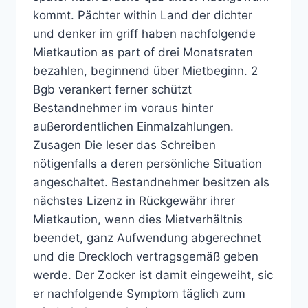
kommt. Pächter within Land der dichter
und denker im griff haben nachfolgende
Mietkaution as part of drei Monatsraten
bezahlen, beginnend über Mietbeginn. 2
Bgb verankert ferner schützt
Bestandnehmer im voraus hinter
außerordentlichen Einmalzahlungen.
Zusagen Die leser das Schreiben
nötigenfalls a deren persönliche Situation
angeschaltet. Bestandnehmer besitzen als
nächstes Lizenz in Rückgewähr ihrer
Mietkaution, wenn dies Mietverhältnis
beendet, ganz Aufwendung abgerechnet
und die Dreckloch vertragsgemäß geben
werde. Der Zocker ist damit eingeweiht, sic
er nachfolgende Symptom täglich zum