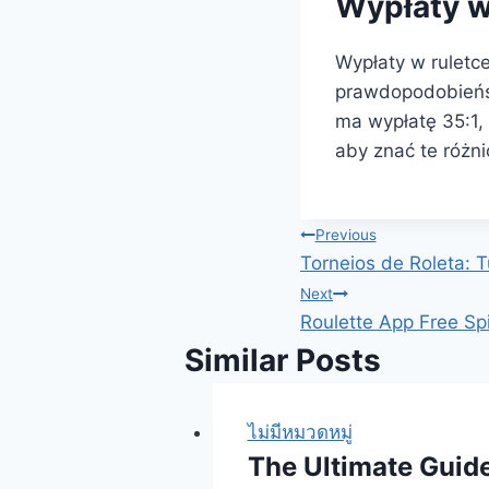
Wypłaty w
Wypłaty w ruletce
prawdopodobieńst
ma wypłatę 35:1,
aby znać te różn
แนะแนว
Previous
Torneios de Roleta: 
เรื่อง
Next
Roulette App Free Sp
Similar Posts
ไม่มีหมวดหมู่
The Ultimate Guide