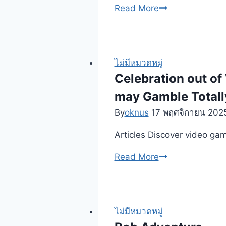
Wonderful
Read More
nv
casino
Minds
Local
ไม่มีหมวดหมู่
casino
Celebration out of
Feedback
may Gamble Totall
(Is
By
oknus
17 พฤศจิกายน 202
it
Legitimate
Articles Discover video ga
Or
Celebration
Read More
not?)
out
of
Wealth
Slot
ไม่มีหมวดหมู่
because