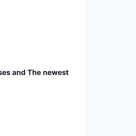
uses and The newest