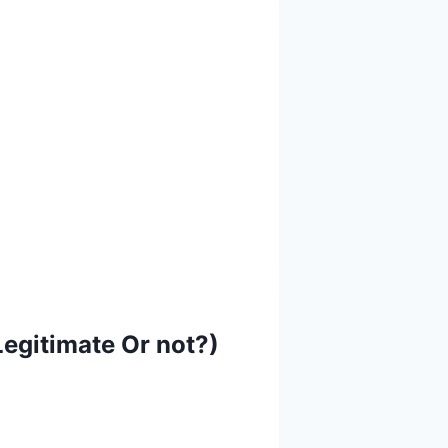
Legitimate Or not?)