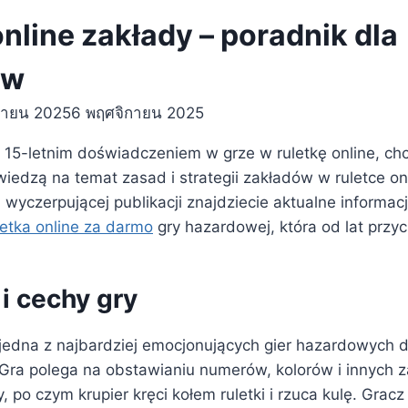
nline zakłady – poradnik dla
ów
กายน 2025
6 พฤศจิกายน 2025
 15-letnim doświadczeniem w grze w ruletkę online, chc
iedzą na temat zasad i strategii zakładów w ruletce onl
wyczerpującej publikacji znajdziecie aktualne informac
letka online za darmo
gry hazardowej, która
od lat przyc
i cechy gry
o jedna z najbardziej emocjonujących gier hazardowych
 Gra polega na obstawianiu numerów, kolorów i innych 
, po czym krupier kręci kołem ruletki i rzuca kulę. Gracz