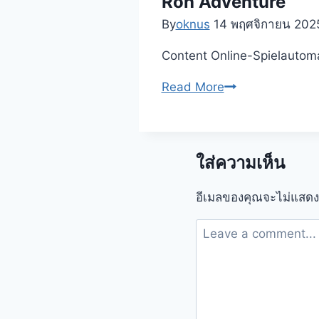
Roh Adventure
of
By
oknus
14 พฤศจิกายน 202
the
Content Online-Spielautoma
Play’n
Wade
Roh
Read More
Review
Adventure
and
you
may
ใส่ความเห็น
Gamble
Totally
อีเมลของคุณจะไม่แสดงใ
free
Demonstration
within
the
October
2025