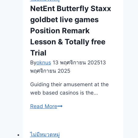
internet
NetEnt Butterfly Staxx
inside
goldbet live games
the
2025:
Position Remark
A
Lesson & Totally free
real
Trial
income
Websites
By
oknus
13 พฤศจิกายน 2025
13
&
พฤศจิกายน 2025
Incentives
Guiding their amusement at the
web based casinos is the…
NetEnt
Read More
Butterfly
Staxx
goldbet
ไม่มีหมวดหมู่