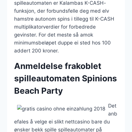
spilleautomaten er Kalambas K-CASH-
funksjon, der forbundsfelle deg med elv
hamstre autonom spins i tillegg til K-CASH
multiplikatorverdier for forbedrede
gevinster. For det meste så amok
minimumsbeløpet duppe ei sted hos 100
addert 200 kroner.
Anmeldelse frakoblet
spilleautomaten Spinions
Beach Party
Det
anb
efales å velge ei slikt nettcasino bare du
ønsker bekk spille spilleautomater på