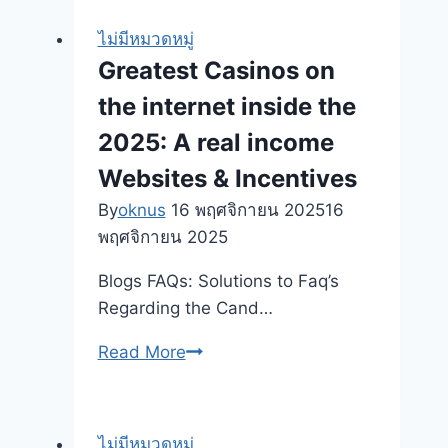
Slots
ไม่มีหมวดหมู่
Greatest Casinos on
the internet inside the
2025: A real income
Websites & Incentives
By
oknus
16 พฤศจิกายน 2025
16
พฤศจิกายน 2025
Blogs FAQs: Solutions to Faq’s
Regarding the Cand…
Greatest
Read More
Casinos
on
the
ไม่มีหมวดหมู่