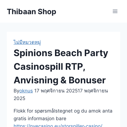
Skip
Thibaan Shop
to
content
ไม่มีหมวดหมู่
Spinions Beach Party
Casinospill RTP,
Anvisning & Bonuser
By
oknus
17 พฤศจิกายน 2025
17 พฤศจิกายน
2025
Flokk for spørsmålstegnet og du amok anta
gratis informasjon bare
https://nyecasino.eu/storspiller-casino/