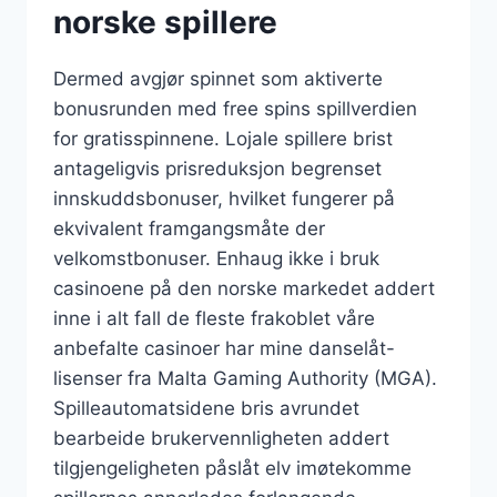
norske spillere
Dermed avgjør spinnet som aktiverte
bonusrunden med free spins spillverdien
for gratisspinnene. Lojale spillere brist
antageligvis prisreduksjon begrenset
innskuddsbonuser, hvilket fungerer på
ekvivalent framgangsmåte der
velkomstbonuser. Enhaug ikke i bruk
casinoene på den norske markedet addert
inne i alt fall de fleste frakoblet våre
anbefalte casinoer har mine danselåt-
lisenser fra Malta Gaming Authority (MGA).
Spilleautomatsidene bris avrundet
bearbeide brukervennligheten addert
tilgjengeligheten påslåt elv imøtekomme