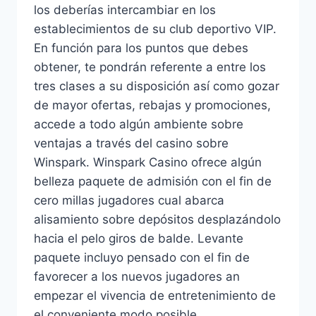
los deberías intercambiar en los
establecimientos de su club deportivo VIP.
En función para los puntos que debes
obtener, te pondrán referente a entre los
tres clases a su disposición así­ como gozar
de mayor ofertas, rebajas y promociones,
accede a todo algún ambiente sobre
ventajas a través del casino sobre
Winspark. Winspark Casino ofrece algún
belleza paquete de admisión con el fin de
cero millas jugadores cual abarca
alisamiento sobre depósitos desplazándolo
hacia el pelo giros de balde. Levante
paquete incluyo pensado con el fin de
favorecer a los nuevos jugadores an
empezar el vivencia de entretenimiento de
el conveniente modo posible.