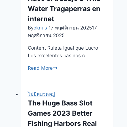
gambling
Water Tragaperras en
establishment
battlestar
internet
galactica
By
oknus
17 พฤศจิกายน 2025
17
Video
พฤศจิกายน 2025
clips
Live
Content Ruleta Igual que Lucro
an
Los excelentes casinos c…
internet-
Hace
Read More
centered
el
trabajo
a
ไม่มีหมวดหมู่
Wild
The Huge Bass Slot
Water
Games 2023 Better
Tragaperras
en
Fishing Harbors Real