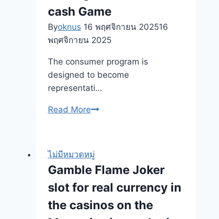
internet
cash Game
By
oknus
16 พฤศจิกายน 2025
16
พฤศจิกายน 2025
The consumer program is
designed to become
representati…
The
Read More
Huge
Bass
Slot
ไม่มีหมวดหมู่
Games
Gamble Flame Joker
2023
slot for real currency in
Better
Fishing
the casinos on the
Harbors