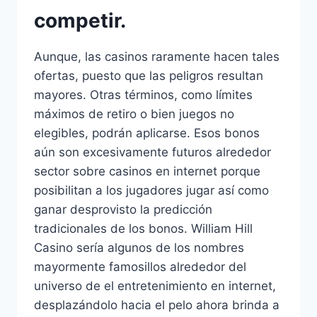
competir.
Aunque, las casinos raramente hacen tales
ofertas, puesto que las peligros resultan
mayores. Otras términos, como límites
máximos de retiro o bien juegos no
elegibles, podrán aplicarse. Esos bonos
aún son excesivamente futuros alrededor
sector sobre casinos en internet porque
posibilitan a los jugadores jugar así­ como
ganar desprovisto la predicción
tradicionales de los bonos. William Hill
Casino serí­a algunos de los nombres
mayormente famosillos alrededor del
universo de el entretenimiento en internet,
desplazándolo hacia el pelo ahora brinda a