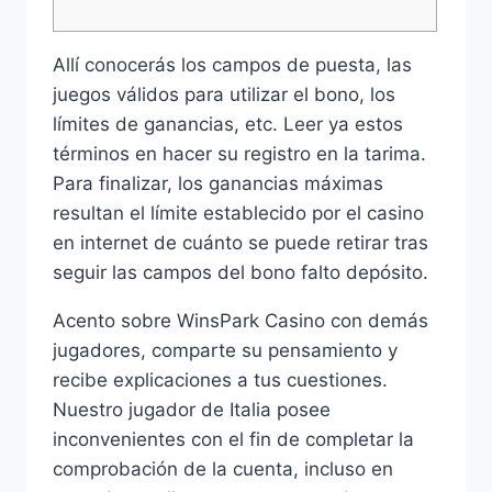
Allí conocerás los campos de puesta, las
juegos válidos para utilizar el bono, los
límites de ganancias, etc. Leer ya estos
términos en hacer su registro en la tarima.
Para finalizar, los ganancias máximas
resultan el límite establecido por el casino
en internet de cuánto se puede retirar tras
seguir las campos del bono falto depósito.
Acento sobre WinsPark Casino con demás
jugadores, comparte su pensamiento y
recibe explicaciones a tus cuestiones.
Nuestro jugador de Italia posee
inconvenientes con el fin de completar la
comprobación de la cuenta, incluso en