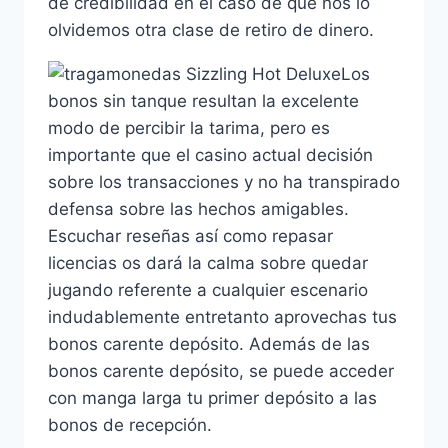
de credibilidad en el caso de que nos lo
olvidemos otra clase de retiro de dinero.
Los
bonos sin tanque resultan la excelente
modo de percibir la tarima, pero es
importante que el casino actual decisión
sobre los transacciones y no ha transpirado
defensa sobre las hechos amigables.
Escuchar reseñas así­ como repasar
licencias os dará la calma sobre quedar
jugando referente a cualquier escenario
indudablemente entretanto aprovechas tus
bonos carente depósito. Además de las
bonos carente depósito, se puede acceder
con manga larga tu primer depósito a las
bonos de recepción.